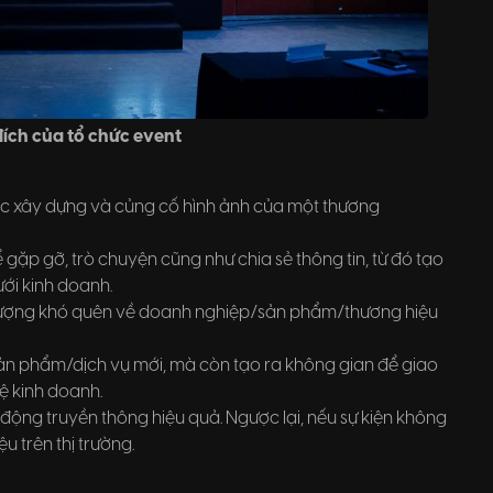
đích của tổ chức event
iệc xây dựng và củng cố hình ảnh của một thương
 gặp gỡ, trò chuyện cũng như chia sẻ thông tin, từ đó tạo
ới kinh doanh.
tượng khó quên về doanh nghiệp/sản phẩm/thương hiệu
 sản phẩm/dịch vụ mới, mà còn tạo ra không gian để giao
ệ kinh doanh.
ộng truyền thông hiệu quả. Ngược lại, nếu sự kiện không
u trên thị trường.