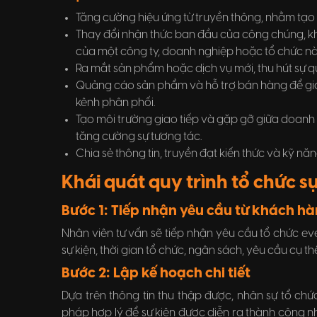
Tăng cường hiệu ứng từ truyền thông, nhằm tạo
Thay đổi nhận thức ban đầu của công chúng, k
của một công ty, doanh nghiệp hoặc tổ chức nà
Ra mắt sản phẩm hoặc dịch vụ mới, thu hút sự
Quảng cáo sản phẩm và hỗ trợ bán hàng để gia 
kênh phân phối.
Tạo môi trường giao tiếp và gặp gỡ giữa doanh
tăng cường sự tương tác.
Chia sẻ thông tin, truyền đạt kiến thức và kỹ 
Khái quát quy trình tổ chức s
Bước 1: Tiếp nhận yêu cầu từ khách h
Nhân viên tư vấn sẽ tiếp nhận yêu cầu tổ chức e
sự kiện, thời gian tổ chức, ngân sách, yêu cầu cụ
Bước 2: Lập kế hoạch chi tiết
Dựa trên thông tin thu thập được, nhân sự tổ chứ
pháp hợp lý để sự kiện được diễn ra thành công nhất