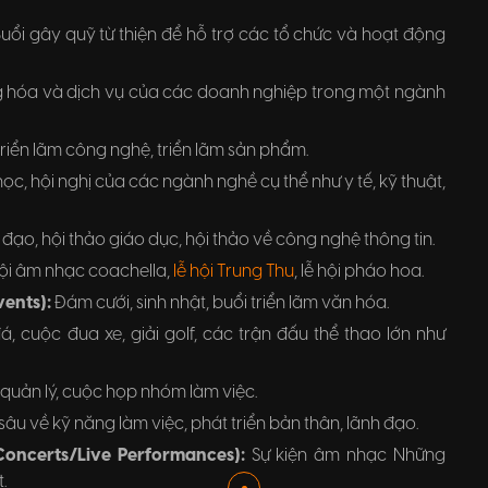
uổi gây quỹ từ thiện để hỗ trợ các tổ chức và hoạt động
g hóa và dịch vụ của các doanh nghiệp trong một ngành
 triển lãm công nghệ, triển lãm sản phẩm.
ọc, hội nghị của các ngành nghề cụ thể như y tế, kỹ thuật,
đạo, hội thảo giáo dục, hội thảo về công nghệ thông tin.
ội âm nhạc coachella,
lễ hội Trung Thu
, lễ hội pháo hoa.
vents):
Đám cưới, sinh nhật, buổi triển lãm văn hóa.
á, cuộc đua xe, giải golf, các trận đấu thể thao lớn như
quản lý, cuộc họp nhóm làm việc.
âu về kỹ năng làm việc, phát triển bản thân, lãnh đạo.
(Concerts/Live Performances):
Sự kiện âm nhạc Những
t.