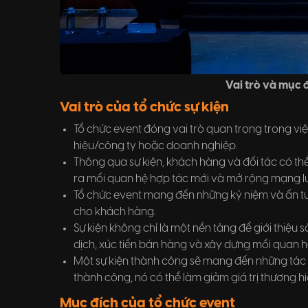
Vai trò và mục 
Vai trò của tổ chức sự kiện
Tổ chức event đóng vai trò quan trọng trong v
hiệu/công ty hoặc doanh nghiệp.
Thông qua sự kiện, khách hàng và đối tác có thể
ra mối quan hệ hợp tác mới và mở rộng mạng lư
Tổ chức event mang đến những kỷ niệm và ấn 
cho khách hàng.
Sự kiện không chỉ là một nền tảng để giới thiệu
dịch, xúc tiến bán hàng và xây dựng mối quan h
Một sự kiện thành công sẽ mang đến những tác đ
thành công, nó có thể làm giảm giá trị thương hiệ
Mục đích của tổ chức event