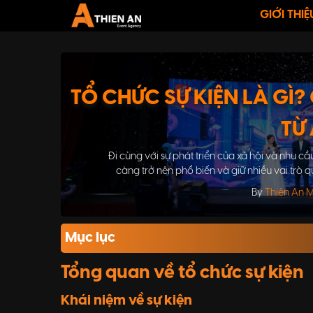
GIỚI THIỆ
TỔ CHỨC SỰ KIỆN LÀ GÌ?
TỪ 
Đi cùng với sự phát triển của xã hội và nhu cầ
càng trở nên phổ biến và giữ nhiều vai trò
chức các sự kiện để quảng bá thương hiệu, 
By
Thiên An 
ch
Mục lục
Tổng quan về tổ chức sự kiện
Khái niệm về sự kiện