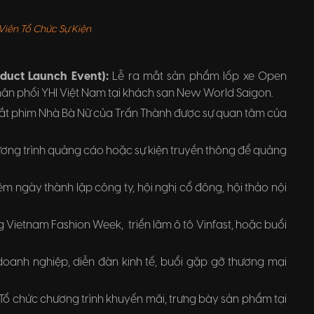
iên Tổ Chức Sự Kiện
duct Launch Event):
Lễ ra mắt sản phẩm lốp xe Open
hân phối YHI Việt Nam tại khách sạn New World Saigon.
t phim Nhà Bà Nữ của Trấn Thành được sự quan tâm của
ơng trình quảng cáo hoặc sự kiện truyền thông để quảng
ệm ngày thành lập công ty, hội nghị cổ đông, hội thảo nội
ng Vietnam Fashion Week, triển lãm ô tô Vinfast, hoặc buổi
doanh nghiệp, diễn đàn kinh tế, buổi gặp gỡ thương mại
Tổ chức chương trình khuyến mãi, trưng bày sản phẩm tại