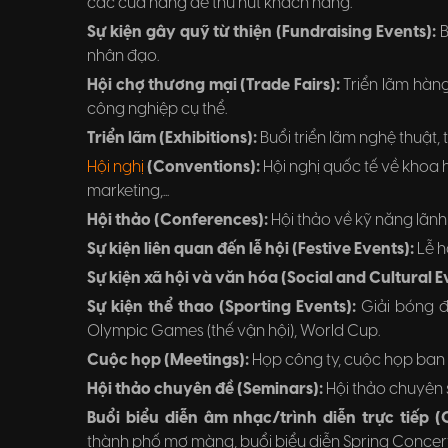
các cửa hàng để thu hút khách hàng.
Sự kiện gây quỹ từ thiện (Fundraising Events):
B
nhân đạo.
Hội chợ thương mại (Trade Fairs):
Triển lãm hàn
công nghiệp cụ thể.
Triển lãm (Exhibitions):
Buổi triển lãm nghệ thuật,
Hội nghị
(Conventions):
Hội nghị quốc tế về khoa h
marketing,...
Hội thảo (Conferences):
Hội thảo về kỹ năng lãnh 
Sự kiện liên quan đến lễ hội (Festive Events):
Lễ h
Sự kiện xã hội và văn hóa (Social and Cultural E
Sự kiện thể thao (Sporting Events):
Giải bóng đ
Olympic Games (thế vận hội), World Cup.
Cuộc họp (Meetings):
Họp công ty, cuộc họp ban 
Hội thảo chuyên đề (Seminars):
Hội thảo chuyên s
Buổi biểu diễn âm nhạc/trình diễn trực tiếp 
thành phố mơ màng, buổi biểu diễn Spring Concer