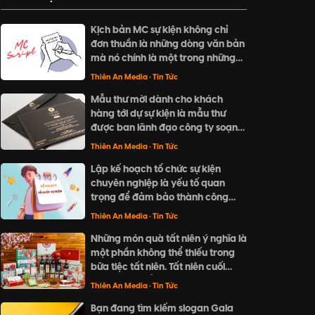
Kịch bản MC sự kiện không chỉ
đơn thuần là những dòng văn bản
mà nó chính là một trong những
yếu tố làm nên sự thành công cho
Thiên An Media
• Tin Tức
doanh nghiệp của bạn.
Mẫu thư mời dành cho khách
hàng tới dự sự kiện là mẫu thư
được ban lãnh đạo công ty soạn
thảo, gửi tới khách hàng nhằm
Thiên An Media
• Tin Tức
thông báo nội dung sự kiện và
Lập kế hoạch tổ chức sự kiện
đưa ra lời mời tham dự sự kiện.
chuyên nghiệp là yếu tố quan
trọng để đảm bảo thành công
cho một sự kiện. Từ việc xác định
Thiên An Media
• Tin Tức
mục tiêu, đối tượng tham gia,
Những món quà tất niên ý nghĩa là
ngân sách, đến lựa chọn địa điểm
một phần không thể thiếu trong
và thiết kế trang trí, tất cả đều
bữa tiệc tất niên. Tất niên cuối
cần được tính toán và chuẩn bị kỹ
năm là dịp để đoàn viên sum vầy
càng.
Thiên An Media
• Tin Tức
và gửi đi những lời chúc tốt đẹp.
Bạn đang tìm kiếm slogan Gala
Hãy cùng khám phá những gợi ý