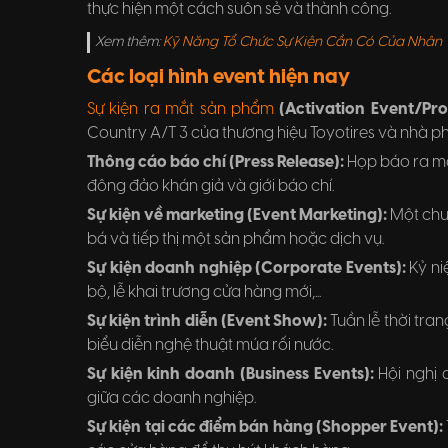
thực hiện một cách suôn sẻ và thành công.
Xem thêm:
Kỹ Năng Tổ Chức Sự Kiện Cần Có Của Nhân V
Các loại hình event hiện nay
Sự kiện ra mắt sản phẩm
(Activation Event/Pro
Country A/T 3 của thương hiệu Toyotires và nhà p
Thông cáo báo chí (Press Release):
Họp báo ra mắ
đông đảo khán giả và giới báo chí.
Sự kiện về marketing (Event Marketing):
Một chư
bá và tiếp thị một sản phẩm hoặc dịch vụ.
Sự kiện doanh nghiệp (Corporate Events):
Kỷ ni
bộ, lễ khai trương cửa hàng mới,...
Sự kiện trình diễn (Event Show):
Tuần lễ thời tra
biểu diễn nghệ thuật múa rối nước.
Sự kiện kinh doanh (Business Events):
Hội nghị 
giữa các doanh nghiệp.
Sự kiện tại các điểm bán hàng (Shopper Event):