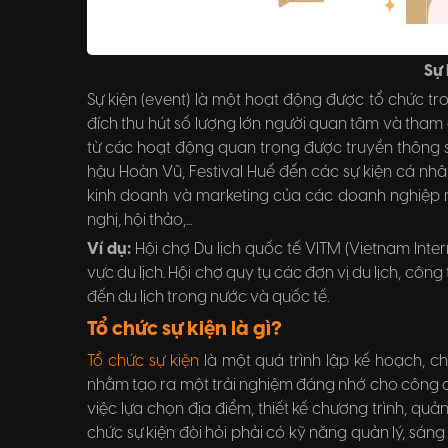
Sự 
Sự kiện (event) là một hoạt động được tổ chức tr
đích thu hút số lượng lớn người quan tâm và tham g
từ các hoạt động quan trọng được truyền thông
hậu Hoàn Vũ, Festival Huế đến các sự kiện cá nhâ
kinh doanh và marketing của các doanh nghiệp như
nghị, hội thảo,...
Ví dụ:
Hội chợ Du lịch quốc tế VITM (Vietnam Intern
vực du lịch. Hội chợ quy tụ các đơn vị du lịch, công
đến du lịch trong nước và quốc tế.
Tổ chức sự kiện là gì?
Tổ chức sự kiện
là một quá trình lập kế hoạch, c
nhằm tạo ra một trải nghiệm đáng nhớ cho công 
việc lựa chọn địa điểm, thiết kế chương trình, quả
chức sự kiện đòi hỏi phải có kỹ năng quản lý, sán