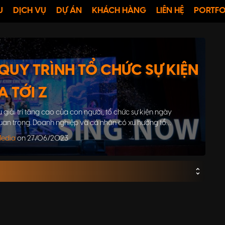
U
DỊCH VỤ
DỰ ÁN
KHÁCH HÀNG
LIÊN HỆ
PORTFO
 QUY TRÌNH TỔ CHỨC SỰ KIỆN
A TỚI Z
u giải trí tăng cao của con người, tổ chức sự kiện ngày
 quan trọng. Doanh nghiệp và cá nhân có xu hướng tổ
xây dựng mối quan hệ và tạo ra trải nghiệm đáng nhớ
Media
on 27/06/2023
o khán giả.