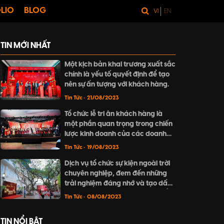
LIO
BLOG
VI
EN
TIN MỚI NHẤT
Một kịch bản khai trương xuất sắc
chính là yếu tố quyết định để tạo
nên sự ấn tượng với khách hàng.
Tin Tức
• 21/08/2023
Tổ chức lễ tri ân khách hàng là
một phần quan trọng trong chiến
lược kinh doanh của các doanh
nghiệp nhằm củng cố vị thế của
Tin Tức
• 19/08/2023
mình trên thị trường.
Dịch vụ tổ chức sự kiện ngoài trời
chuyên nghiệp, đem đến những
trải nghiệm đáng nhớ và tạo dấu
ấn riêng. Hãy khám phá cách tổ
Tin Tức
• 08/08/2023
chức sự kiện ngoài trời thú vị và
đầy mê hoặc tại bài viết này.
TIN NỔI BẬT