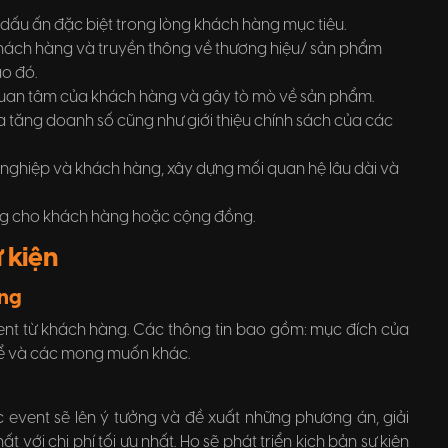
 dấu ấn đặc biệt trong lòng khách hàng mục tiêu.
hách hàng và truyền thông về thương hiệu/ sản phẩm
o đó.
 quan tâm của khách hàng và gây tò mò về sản phẩm.
tăng doanh số cũng như giới thiệu chính sách của các
 nghiệp và khách hàng, xây dựng mối quan hệ lâu dài và
năng cho khách hàng hoặc cộng đồng.
ự kiện
àng
vent từ khách hàng. Các thông tin bao gồm: mục đích của
 thể và các mong muốn khác.
c event sẽ lên ý tưởng và đề xuất những phương án, giải
 với chi phí tối ưu nhất. Họ sẽ phát triển kịch bản sự kiện