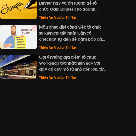
Dinner hay và ấn tượng để tổ
về món quà đặc biệt và ý nghĩa
chức Gala Dinner cho doanh
cho người thân và đối tác trong
nghiệp? Khám phá ngay "Top 20
dịp cuối năm này.
Thiên An Media
• Tin Tức
slogan Gala Dinner hay và ấn
Mẫu checklist công việc tổ chức
tượng nhất" của Thiên An Media
sự kiện chi tiết nhất.Cần có
với những ý tưởng sáng tạo, ngắn
checklist sự kiện để đảm bảo các
gọn và dễ nhớ.
đầu mục đã được kiểm tra cũng
Thiên An Media
• Tin Tức
như không bỏ sót bất kì công việc
Gợi ý những địa điểm tổ chức
nào.
workshop tốt nhất hiện nay với
đầy đủ quy mô từ nhỏ đến lớn, từ
không gian ngoài trời cho đến
Thiên An Media
• Tin Tức
trong nhà.