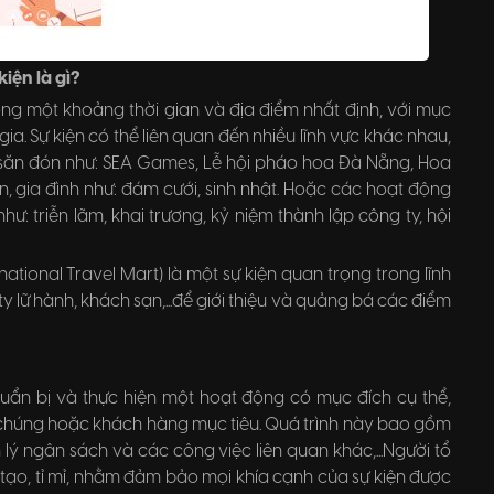
kiện là gì?
ong một khoảng thời gian và địa điểm nhất định, với mục
ia. Sự kiện có thể liên quan đến nhiều lĩnh vực khác nhau,
 săn đón như: SEA Games, Lễ hội pháo hoa Đà Nẵng, Hoa
n, gia đình như: đám cưới, sinh nhật. Hoặc các hoạt động
: triễn lãm, khai trương, kỷ niệm thành lập công ty, hội
ational Travel Mart) là một sự kiện quan trọng trong lĩnh
 ty lữ hành, khách sạn,...để giới thiệu và quảng bá các điểm
huẩn bị và thực hiện một hoạt động có mục đích cụ thể,
chúng hoặc khách hàng mục tiêu. Quá trình này bao gồm
n lý ngân sách và các công việc liên quan khác,...Người tổ
g tạo, tỉ mỉ, nhằm đảm bảo mọi khía cạnh của sự kiện được