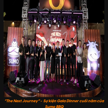
“The Next Journey” - Sự kiện Gala Dinner cuối năm của
Sumo BBQ