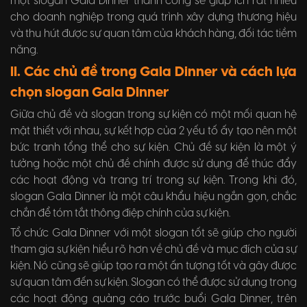
một slogan Gala Dinner thành công sẽ giúp ích rất nhiều
cho doanh nghiệp trong quá trình xây dựng thương hiệu
và thu hút được sự quan tâm của khách hàng, đối tác tiềm
năng.
II. Các chủ đề trong Gala Dinner và cách lựa
chọn slogan Gala Dinner
Giữa chủ đề và slogan trong sự kiện có một mối quan hệ
mật thiết với nhau, sự kết hợp của 2 yếu tố ấy tạo nên một
bức tranh tổng thể cho sự kiện. Chủ đề sự kiện là một ý
tưởng hoặc một chủ đề chính được sử dụng để thúc đẩy
các hoạt động và trang trí trong sự kiện. Trong khi đó,
slogan Gala Dinner là một câu khẩu hiệu ngắn gọn, chắc
chắn để tóm tắt thông điệp chính của sự kiện.
Tổ chức Gala Dinner với một slogan tốt sẽ giúp cho người
tham gia sự kiện hiểu rõ hơn về chủ đề và mục đích của sự
kiện. Nó cũng sẽ giúp tạo ra một ấn tượng tốt và gây được
sự quan tâm đến sự kiện. Slogan có thể được sử dụng trong
các hoạt động quảng cáo trước buổi Gala Dinner, trên