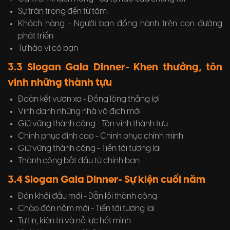
Sự trân trọng đến từ tâm
Khách hàng - Người bạn đồng hành trên con đường
phát triển
Tự hào vì có bạn
3.3 Slogan Gala Dinner- Khen thưởng, tôn
vinh những thành tựu
Đoàn kết vươn xa - Đồng lòng thắng lợi
Vinh danh những nhà vô địch mới
Giữ vững thành công - Tôn vinh thành tựu
Chinh phục đỉnh cao - Chinh phục chính mình
Giữ vững thành công - Tiến tới tương lai
Thành công bắt đầu từ chính bạn
3.4 Slogan Gala Dinner- Sự kiện cuối năm
Đón khởi đầu mới - Dẫn lối thành công
Chào đón năm mới - Tiến tới tương lai
Tự tin, kiên trì và nỗ lực hết mình