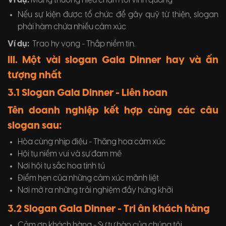
Ví dụ:
Mang thương hiệu chạm tới vinh quang
Nếu sự kiện được tổ chức để gây quỹ từ thiện, slogan
phải hàm chứa nhiều cảm xúc
Ví dụ:
Trao hy vọng - Thắp niềm tin.
III. Một vài slogan Gala Dinner hay và ấn
tượng nhất
3.1 Slogan Gala Dinner - Liên hoan
Tên doanh nghiệp kết hợp cùng các câu
slogan sau:
Hòa cùng nhịp điệu - Thăng hoa cảm xúc
Hội tụ niềm vui và sự đam mê
Nơi hội tụ sắc hoa tinh tú
Điểm hẹn của những cảm xúc mãnh liệt
Nơi mở ra những trải nghiệm đầy hứng khởi
3.2 Slogan Gala Dinner - Tri ân khách hàng
Cảm ơn khách hàng - Sự tự hào của chúng tôi