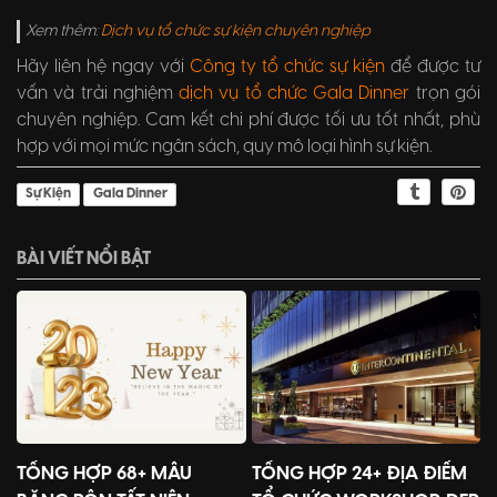
Xem thêm:
Dịch vụ tổ chức sự kiện chuyên nghiệp
Hãy liên hệ ngay với
Công ty tổ chức sự kiện
để được tư
vấn và trải nghiệm
dịch vụ tổ chức Gala Dinner
trọn gói
chuyên nghiệp. Cam kết chi phí được tối ưu tốt nhất, phù
hợp với mọi mức ngân sách, quy mô loại hình sự kiện.
Sự Kiện
Gala Dinner
BÀI VIẾT NỔI BẬT
TỔNG HỢP 68+ MẪU
TỔNG HỢP 24+ ĐỊA ĐIỂM