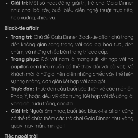
Giải trí:
Một số hoạt động giải trí, trò chơi Gala Dinner
như: chơi bài tây, buổi biểu diễn nghệ thuật trực tiếp,
hợp xướng, khiêu vũ.
Black-tie affair
Trang trí:
Chủ đề Gala Dinner Black-tie affair chú trọng
đến không gian sang trọng với các loại hoa tươi, đèn
chùm, và những chiếc bàn trang trí cao cấp.
Trang phục:
Đối với nam là mang suit kết hợp với nơ
papillon đen (nếu muốn có thể thay đổi với cà vạt). Về
khách mời là nữ giới nên diện những chiếc váy thể hiện
sự nhẹ nhàng, đơn giản kết hợp với cao gót.
Thực đơn:
Thực đơn của buổi tiệc thiên về các món ăn
Pháp, Ý, hoặc kiểu Mỹ đặc trưng. Kết hợp với đồ uống là:
vang đỏ, rượu trắng, cocktail.
Giải trí:
Ngoài âm nhạc, buổi tiệc Black-tie affair cũng
có thể tổ chức thêm các trò chơi Gala Dinner như: vòng
quay may mắn, mini golf.
Tiệc ngoài trời