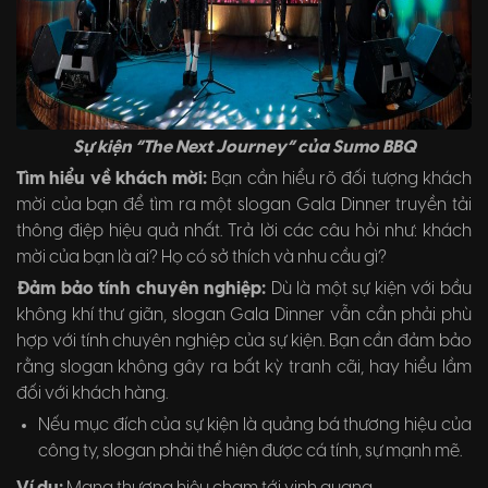
Sự kiện “The Next Journey” của Sumo BBQ
Tìm hiểu về khách mời:
Bạn cần hiểu rõ đối tượng khách
mời của bạn để tìm ra một slogan Gala Dinner truyền tải
thông điệp hiệu quả nhất. Trả lời các câu hỏi như: khách
mời của bạn là ai? Họ có sở thích và nhu cầu gì?
Đảm bảo tính chuyên nghiệp:
Dù là một sự kiện với bầu
không khí thư giãn, slogan Gala Dinner vẫn cần phải phù
hợp với tính chuyên nghiệp của sự kiện. Bạn cần đảm bảo
rằng slogan không gây ra bất kỳ tranh cãi, hay hiểu lầm
đối với khách hàng.
Nếu mục đích của sự kiện là quảng bá thương hiệu của
công ty, slogan phải thể hiện được cá tính, sự mạnh mẽ.