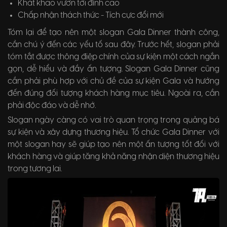
Khát khao vươn tới đỉnh cao
Chấp nhận thách thức - Tích cực đổi mới
Tóm lại để tạo nên một slogan Gala Dinner thành công,
cần chú ý đến các yếu tố sau đây. Trước hết, slogan phải
tóm tắt được thông điệp chính của sự kiện một cách ngắn
gọn, dễ hiểu và đầy ấn tượng. Slogan Gala Dinner cũng
cần phải phù hợp với chủ đề của sự kiện Gala và hướng
đến đúng đối tượng khách hàng mục tiêu. Ngoài ra, cần
phải độc đáo và dễ nhớ.
Slogan ngày càng có vai trò quan trọng trong quảng bá
sự kiện và xây dựng thương hiệu. Tổ chức Gala Dinner với
một slogan hay sẽ giúp tạo nên một ấn tượng tốt đối với
khách hàng và giúp tăng khả năng nhận diện thương hiệu
trong tương lai.