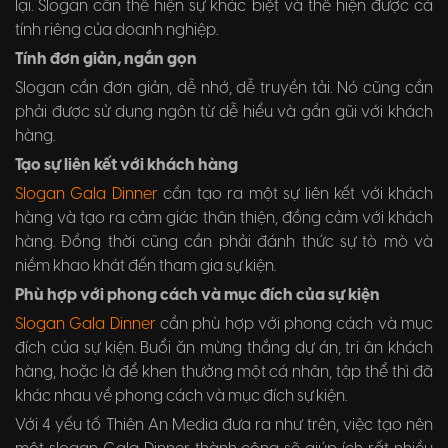
lại. Slogan cần thể hiện sự khác biệt và thể hiện được cá
tính riêng của doanh nghiệp.
Tính đơn giản, ngắn gọn
Slogan cần đơn giản, dễ nhớ, dễ truyền tải. Nó cũng cần
phải được sử dụng ngôn từ dễ hiểu và gần gũi với khách
hàng.
Tạo sự liên kết với khách hàng
Slogan Gala Dinner
cần tạo ra một sự liên kết với khách
hàng và tạo ra cảm giác thân thiện, đồng cảm với khách
hàng. Đồng thời cũng cần phải đánh thức sự tò mò và
niềm khao khát đến tham gia sự kiện.
Phù hợp với phong cách và mục đích của sự kiện
Slogan Gala Dinner
cần phù hợp với phong cách và mục
đích của sự kiện. Buổi ăn mừng thắng dự án, tri ân khách
hàng, hoặc là để khen thưởng một cá nhân, tập thể thì đã
khác nhau về phong cách và mục đích sự kiện.
Với 4 yếu tố Thiên An Media đưa ra như trên, việc tạo nên