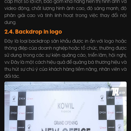
cấp một số lợi ích, bao gồm khả năng hiển thị hình ảnh và
video động, chất lượng hình ảnh cao, độ sáng mạnh, độ
phân giải cao và tính linh hoạt trong việc thay đổi nội
dung.
2.4. Backdrop in logo
Đây là loại backdrop sân khấu được in ấn với logo hoặc
thông điệp của doanh nghiệp hoặc tổ chức, thường được
sử dụng trong các sự kiện quảng cáo, triển lãm, hội nghị,
v.v. Đây là một cách hiệu quả để quảng bá thương hiệu và
thu hút sự chú ý của khách hàng tiềm năng, nhân viên và
đối tác.