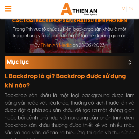
VI
EN
CÁC LOẠI BACKDROP SÂN KHẤU SỰ KIỆN PHỔ BIẾN
Trong lĩnh vực tổ chức sự kiện, backdrop sân khấu là một
trong những yếu tố quan trọng để tạo nên không gian ấn
tượng và thu hút khán giả. Bài viết này sẽ giới thiệu đến bạn
By
Thiên An Media
on 28/02/2023
các loại backdrop sân khấu phổ biến nhất để bạn có thể lựa
chọn cho sự kiện của mình một cách thông minh và hiệu quả.
Mục lục
I. Backdrop là gì? Backdrop được sử dụng
khi nào?
Backdrop sân khấu là một loại background được làm
bằng vải hoặc vật liệu khác, thường có kích thước lớn và
được đặt ở phía sau sân khấu để tạo ra một không gian
hoặc bối cảnh phù hợp với nội dung của phần trình diễn.
Backdrop sân khấu thường được thiết kế với nhiều màu
sắc và hoa văn, để tạo ra hiệu ứng thị giác và thu hút sự