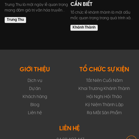
CẦN BIẾT
Trung Thu là một ngày lễ quan trọng
mang đậm giá trị văn hóa truyền
Tổ chức lễ khánh thành là một dấu
thống của người Việt N...
mốc quan trọng trong quá trình xây
Trung Thu
dựng công trình mới c...
Khánh Thành
GIỚI THIỆU
TỔ CHỨC SỰ KIỆN
Dịch vụ
Tất Niên Cuối Năm
Dự án
Khai Trương Khánh Thành
Khách hàng
Hội Nghị Hội Thảo
Blog
Kỷ Niệm Thành Lập
Liên hệ
Ra Mắt Sản Phẩm
LIÊN HỆ