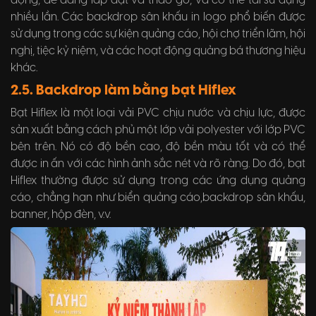
động, dễ dàng lắp đặt và tháo gỡ, và có thể tái sử dụng
nhiều lần. Các backdrop sân khấu in logo phổ biến được
sử dụng trong các sự kiện quảng cáo, hội chợ triển lãm, hội
nghị, tiệc kỷ niệm, và các hoạt động quảng bá thương hiệu
khác.
2.5. Backdrop làm bằng bạt Hiflex
Bạt Hiflex là một loại vải PVC chịu nước và chịu lực, được
sản xuất bằng cách phủ một lớp vải polyester với lớp PVC
bên trên. Nó có độ bền cao, độ bền màu tốt và có thể
được in ấn với các hình ảnh sắc nét và rõ ràng. Do đó, bạt
Hiflex thường được sử dụng trong các ứng dụng quảng
cáo, chẳng hạn như biển quảng cáo,backdrop sân khấu,
banner, hộp đèn, v.v.