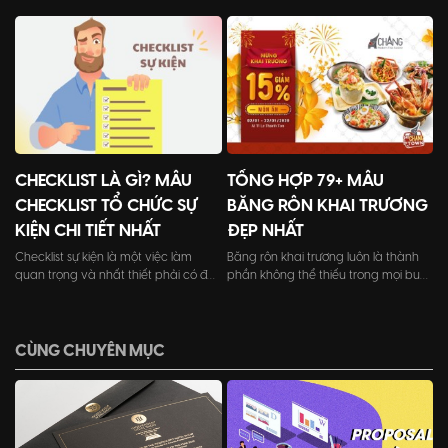
lớn, từ không gian ngoài trời cho đến
làm tăng giá trị cho công ty, doanh
trong nhà.
nghiệp trong mắt các khách mời
tham dự.
CHECKLIST LÀ GÌ? MẪU
TỔNG HỢP 79+ MẪU
CHECKLIST TỔ CHỨC SỰ
BĂNG RÔN KHAI TRƯƠNG
KIỆN CHI TIẾT NHẤT
ĐẸP NHẤT
Checklist sự kiện là một việc làm
Băng rôn khai trương luôn là thành
quan trọng và nhất thiết phải có để
phần không thể thiếu trong mọi buổi
đảm bảo sự thành công cho sự kiện
lễ khai trương của cửa hàng, doanh
cũng như giảm thiểu lỗi sót trong
nghiệp.
quá trình tổ chức chương trình.
CÙNG CHUYÊN MỤC