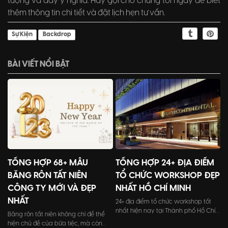
tượng và đầy ý nghĩa. Hãy gọi cho chúng tôi ngay để biết
thêm thông tin chi tiết và đặt lịch hẹn tư vấn.
Sự Kiện
Backdrop
BÀI VIẾT NỔI BẬT
TỔNG HỢP 68+ MẪU
TỔNG HỢP 24+ ĐỊA ĐIỂM
BĂNG RÔN TẤT NIÊN
TỔ CHỨC WORKSHOP ĐẸP
CÔNG TY MỚI VÀ ĐẸP
NHẤT HỒ CHÍ MINH
NHẤT
24+ địa điểm tổ chức workshop tốt
nhất hiện nay tại Thành phố Hồ Chí
Băng rôn tất niên không chỉ để thể
Minh với đầy đủ quy mô từ nhỏ đến
hiện chủ đề của bữa tiệc, mà còn