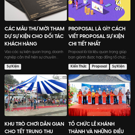
CÁC MẪU THƯ MỜI THAM
PROPOSAL LÀ GÌ? CÁCH
DỰ SỰ KIỆN CHO ĐỐI TÁC
VIẾT PROPOSAL SỰ KIỆN
KHÁCH HÀNG
CHI TIẾT NHẤT
Vào các sự kiện quan trọng, doanh
Proposal là tài liệu quan trọng giúp
nghiệp cần thể hiện sự chuyên
bạn giành được hợp đồng tổ chức sự
nghiệp của mình đến khách...
kiện. Bài viết này...
Sự Kiện
Kiến Thức
Proposal
Sự Kiện
KHU TRÒ CHƠI DÂN GIAN
TỔ CHỨC LỄ KHÁNH
CHO TẾT TRUNG THU
THÀNH VÀ NHỮNG ĐIỀU