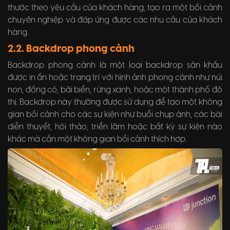
thước theo yêu cầu của khách hàng, tạo ra một bối cảnh
chuyên nghiệp và đáp ứng được các nhu cầu của khách
hàng.
2.2. Backdrop
phong cảnh
Backdrop phong cảnh là một loại backdrop sân khấu
được in ấn hoặc trang trí với hình ảnh phong cảnh như núi
non, đồng cỏ, bãi biển, rừng xanh, hoặc một thành phố đô
thị. Backdrop này thường được sử dụng để tạo một không
gian bối cảnh cho các sự kiện như buổi chụp ảnh, các bài
diễn thuyết, hội thảo, triển lãm hoặc bất kỳ sự kiện nào
khác mà cần một không gian bối cảnh thích hợp.