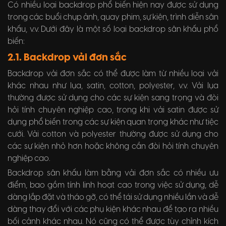
Có nhiều loại backdrop phổ biến hiện nay được sử dụng
trong các buổi chụp ảnh, quay phim, sự kiện, trình diễn sân
khấu, v.v. Dưới đây là một số loại backdrop sân khấu phổ
biến:
2.1. Backdrop v
ải đơn sắc
Backdrop vải đơn sắc có thể được làm từ nhiều loại vải
khác nhau như lụa, satin, cotton, polyester, v.v. Vải lụa
thường được sử dụng cho các sự kiện sang trọng và đòi
hỏi tính chuyên nghiệp cao, trong khi vải satin được sử
dụng phổ biến trong các sự kiện quan trọng khác như tiệc
cưới. Vải cotton và polyester thường được sử dụng cho
các sự kiện nhỏ hơn hoặc không cần đòi hỏi tính chuyên
nghiệp cao.
Backdrop sân khấu làm bằng vải đơn sắc có nhiều ưu
điểm, bao gồm tính linh hoạt cao trong việc sử dụng, dễ
dàng lắp đặt và tháo gỡ, có thể tái sử dụng nhiều lần và dễ
dàng thay đổi với các phụ kiện khác nhau để tạo ra nhiều
bối cảnh khác nhau. Nó cũng có thể được tùy chỉnh kích