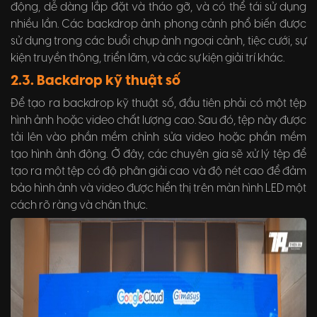
động, dễ dàng lắp đặt và tháo gỡ, và có thể tái sử dụng
nhiều lần. Các backdrop ảnh phong cảnh phổ biến được
sử dụng trong các buổi chụp ảnh ngoại cảnh, tiệc cưới, sự
kiện truyền thông, triển lãm, và các sự kiện giải trí khác.
2.3. Backdrop kỹ thuật số
Để tạo ra backdrop kỹ thuật số, đầu tiên phải có một tệp
hình ảnh hoặc video chất lượng cao. Sau đó, tệp này được
tải lên vào phần mềm chỉnh sửa video hoặc phần mềm
tạo hình ảnh động. Ở đây, các chuyên gia sẽ xử lý tệp để
tạo ra một tệp có độ phân giải cao và độ nét cao để đảm
bảo hình ảnh và video được hiển thị trên màn hình LED một
cách rõ ràng và chân thực.