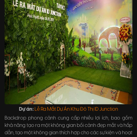
Dự án:
Lễ Ra Mắt Dự Án Khu Đô Thị ID Junction
Backdrop phong cảnh cung cấp nhiều lợi ích, bao gồm
khả năng tạo ra một không gian bối cảnh đẹp mắt và hấp
dẫn, tạo một không gian thích hợp cho các sự kiện và hoạt