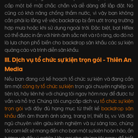
cấp một bề mặt chắc chắn và dễ dàng để lắp đặt. Nó
cũng có khả năng chống thấm nước, vì vậy bạn không
cần phải lo lắng về việc backdrop bị ẩm ướt trong trường
hợp mưa hoặc khi sử dụng ngoài trời. Đặc biệt, bạt Hiflex
có thể được in ấn với hình ảnh sắc nét và rõ ràng, do đó nó
là lựa chọn phổ biến cho backdrop sân khấu các sự kiện
quảng cáo và trình diễn sân khấu.
III. Dịch vụ tổ chức sự kiện trọn gói - Thiên An
Media
Nếu bạn đang có kế hoạch tổ chức sự kiện và đang cần
tìm một
công ty tổ chức sự kiện
trọn gói chuyên nghiệp và
tiện lợi, hãy liên hệ với chúng tôi ngay hôm nay để được tư
vấn và hỗ trợ. Chúng tôi cung cấp dịch vụ
tổ chức sự kiện
trọn gói
với đầy đủ hạng mục từ thiết kế
backdrop sân
khấu
đến âm thanh ánh sáng, trang trí, thiết bị, v.v. Với đội
ngũ chuyên viên giàu kinh nghiệm và sự sáng tạo, chúng
tôi cam kết sẽ mang đến cho bạn một sự kiện hoàn hảo, ấn