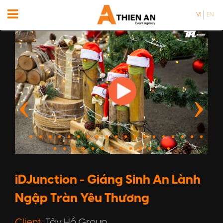
VI
EN
iDJunction - Giáng Sinh An Lành
Ngập Tràn Yêu Thương
Client
Tây Hồ Group