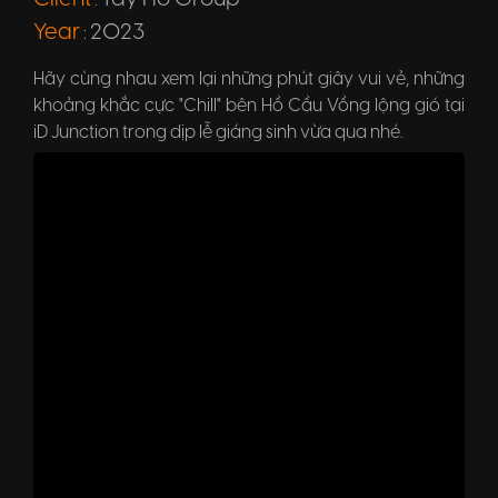
:
Year
2023
:
Hãy cùng nhau xem lại những phút giây vui vẻ, những
khoảng khắc cực "Chill" bên Hồ Cầu Vồng lộng gió tại
iD Junction trong dịp lễ giáng sinh vừa qua nhé.