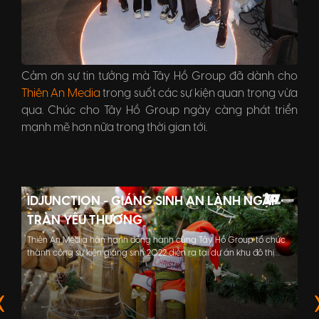
Cảm ơn sự tin tưởng mà Tây Hồ Group đã dành cho
Thiên An Media
trong suốt các sự kiện quan trọng vừa
qua. Chúc cho Tây Hồ Group ngày càng phát triển
mạnh mẽ hơn nữa trong thời gian tới.
IDJUNCTION - GIÁNG SINH AN LÀNH NGẬP
TRÀN YÊU THƯƠNG
Thiên An Media hân hạnh đồng hành cùng Tây Hồ Group tổ chức
thành công sự kiện giáng sinh 2022 diễn ra tại dự án khu đô thị
xanh iD Junction Long Thành Riverside với sự tham dự của các đối
tác cùng toàn thể CBNV Tây Hồ Group.