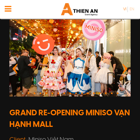
VI
EN
GRAND RE-OPENING MINISO VẠN
HẠNH MALL
Client
Miniso Việt Nam