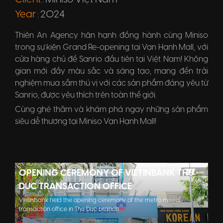
:
Year
2024
:
Thiên An Agency hân hạnh đồng hành cùng Miniso
trong sự kiện Grand Re-opening tại Vạn Hạnh Mall, với
cửa hàng chủ đề Sanrio đầu tiên tại Việt Nam! Không
gian mới đầy màu sắc và sáng tạo, mang đến trải
nghiệm mua sắm thú vị với các sản phẩm đáng yêu từ
Sanrio, được yêu thích trên toàn thế giới.
Cùng ghé thăm và khám phá ngay những sản phẩm
siêu dễ thương tại Miniso Vạn Hạnh Mall!
OPENING CEREMONY OF VIETINBANK THU
DUC TRANSACTION OFFICE
Vietinbank held the opening ceremony of the metro mixed
transaction office in Thu Duc branch