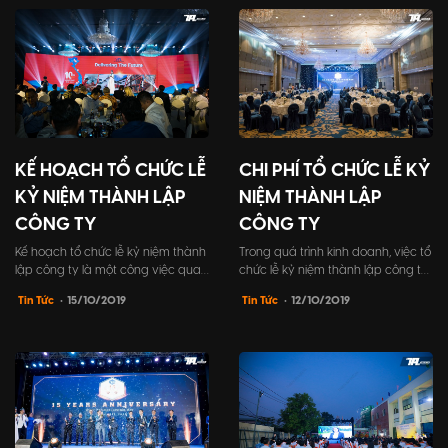
KẾ HOẠCH TỔ CHỨC LỄ
CHI PHÍ TỔ CHỨC LỄ KỶ
KỶ NIỆM THÀNH LẬP
NIỆM THÀNH LẬP
CÔNG TY
CÔNG TY
Kế hoạch tổ chức lễ kỷ niệm thành
Trong quá trình kinh doanh, việc tổ
lập công ty là một công việc quan
chức lễ kỷ niệm thành lập công ty
trọng và phức tạp. Việc chuẩn bị
là một trong những hoạt động
Tin Tức
• 15/10/2019
Tin Tức
• 12/10/2019
và thiết kế sự kiện đòi hỏi sự sắp
quan trọng để thể hiện sự tri ân
xếp kỹ lưỡng để đảm bảo một
đến khách hàng, đối tác cũng như
buổi lễ thành công và đáp ứng
tôn vinh những thành tựu đã đạt
được mục đích của công ty.
được.