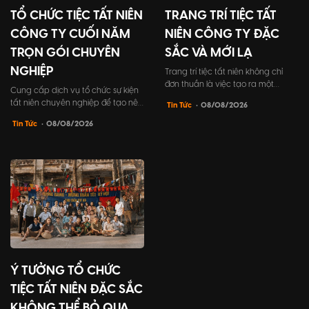
TỔ CHỨC TIỆC TẤT NIÊN
TRANG TRÍ TIỆC TẤT
CÔNG TY CUỐI NĂM
NIÊN CÔNG TY ĐẶC
TRỌN GÓI CHUYÊN
SẮC VÀ MỚI LẠ
NGHIỆP
Trang trí tiệc tất niên không chỉ
đơn thuần là việc tạo ra một
Cung cấp dịch vụ tổ chức sự kiện
không gian đẹp mắt, mà còn
tất niên chuyên nghiệp để tạo nên
Tin Tức
• 08/08/2026
mang trong mình ý nghĩa to lớn.
những khoảnh khắc đáng nhớ cho
Đó là cách để công ty khẳng định
Tin Tức
• 08/08/2026
buổi tiệc kết nối đồng nghiệp và
đẳng cấp cũng như thể hiện sự
đối tác khách hàng. Bài viết này sẽ
quan tâm vào sự kiện gặp gỡ cuối
giúp bạn tìm hiểu mọi điều cần
năm của công ty mình.
biết về cách tổ chức tất niên công
ty, từ lợi ích đến những bước tổ
chức chi tiết.
Ý TƯỞNG TỔ CHỨC
TIỆC TẤT NIÊN ĐẶC SẮC
KHÔNG THỂ BỎ QUA