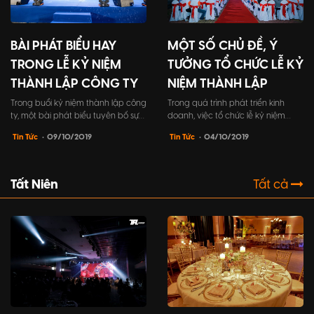
BÀI PHÁT BIỂU HAY
MỘT SỐ CHỦ ĐỀ, Ý
TRONG LỄ KỶ NIỆM
TƯỞNG TỔ CHỨC LỄ KỶ
THÀNH LẬP CÔNG TY
NIỆM THÀNH LẬP
Trong buổi kỷ niệm thành lập công
Trong quá trình phát triển kinh
ty, một bài phát biểu tuyên bố sự
doanh, việc tổ chức lễ kỷ niệm
kiện quan trọng và đánh dấu
thành lập công ty là một nét văn
Tin Tức
• 09/10/2019
Tin Tức
• 04/10/2019
bước ngoặt đầy ý nghĩa. Vậy làm
hóa doanh nghiệp phổ biến. Tuy
thế nào để viết một bài phát biểu
nhiên, không phải ai cũng biết
hay, lôi cuốn và gợi cảm hứng cho
cách thức chuẩn bị và tổ chức lễ
đồng nghiệp và khách mời? Hãy
này sao cho hiệu quả. Bài viết này
Tất Niên
Tất cả
cùng tìm hiểu trong bài viết này.
sẽ chia sẻ một số chủ đề và ý
tưởng để giúp bạn tổ chứ...