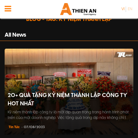
VI
EN
BLOG - TAG: KỶ NIỆM THÀNH LẬP
All News
20+ QUÀ TẶNG KỶ NIỆM THÀNH LẬP CÔNG TY
HOT NHẤT
Kỷ niệm thành lập công ty là một dịp quan trọng trong hành trình phát
triển của một doanh nghiệp. Việc tặng quà trong dịp này không chỉ thể
hiện tấm lòng, sự quan tâm của bạn đến với họ mà đó còn là sự
Tin Tức
• 07/08/2023
chuyên nghiệp và tinh tế. Do đó, bạn cần lựa chọn quà một cách kỹ
lưỡng, phù...