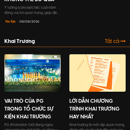
Ý tưởng (concept) tiệc cuối năm
đóng vai trò quan trọng, giúp định
hình toàn bộ khía cạnh trong sự
Tin Tức
• 08/08/2026
kiện, từ chủ đề, trò chơi, cho đến
trang phục người tham dự,...một ý
tưởng tốt sẽ tạo nên một trải
nghiệm đáng nhớ cho khách mời.
Khai Trương
Tất cả
VAI TRÒ CỦA PG
LỜI DẪN CHƯƠNG
TRONG TỔ CHỨC SỰ
TRÌNH KHAI TRƯƠNG
KIỆN KHAI TRƯƠNG
HAY NHẤT
PG (Promotion Girl) đang ngày
Khai trương là một dịp quan trọng,