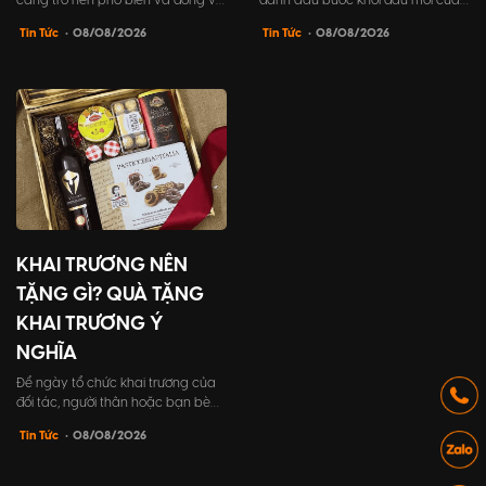
càng trở nên phổ biến và đóng vai
đánh dấu bước khởi đầu mới của
trò không thể thiếu trong tổ chức
doanh nghiệp. Vì vậy, tất cả các
Tin Tức
• 08/08/2026
Tin Tức
• 08/08/2026
sự kiện khai trương. PG không chỉ
yếu tố trong sự kiện cần được
giúp chương trình trở nên hấp dẫn
chuẩn bị kỹ lưỡng, đặc biệt là lời
và sôi động hơn, mà còn đóng góp
dẫn chương trình khai trương. Đây
tích cực vào việc xây dựng hình
chính là điểm nhấn để góp phần
ảnh thương hiệu và tạo dựng ấn
tạo nên sự thành công và để lại ấn
tượng mạnh mẽ đối...
tượng sâu sắc tr...
KHAI TRƯƠNG NÊN
TẶNG GÌ? QUÀ TẶNG
KHAI TRƯƠNG Ý
NGHĨA
Để ngày tổ chức khai trương của
đối tác, người thân hoặc bạn bè
của bạn trở nên đáng nhớ với một
Tin Tức
• 08/08/2026
món quà tặng đặc biệt. Hãy tham
khảo bài viết này của Thiên An
Media để tìm ra những gợi ý quà