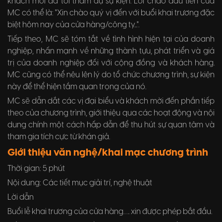
khách mời đã tới tham dự sự kiện. Lời chào đầu tiên của
MC có thể là: "Xin chào quý vị đến với buổi khai trương đặc
biệt hôm nay của cửa hàng/công ty...".
Tiếp theo, MC sẽ tóm tắt về tình hình hiện tại của doanh
nghiệp, nhấn mạnh về những thành tựu, phát triển và giá
trị của doanh nghiệp đối với cộng đồng và khách hàng.
MC cũng có thể nêu lên lý do tổ chức chương trình, sự kiện
này để thể hiện tầm quan trọng của nó.
MC sẽ dẫn dắt các vị đại biểu và khách mời đến phần tiếp
theo của chương trình, giới thiệu qua các hoạt động và nội
dung chính một cách hấp dẫn để thu hút sự quan tâm và
tham gia tích cực từ khán giả.
Giới thiệu văn nghệ/khai mạc chương trình
Thời gian: 5 phút
Nội dung: Các tiết mục giải trí, nghệ thuật
Lời dẫn
Buổi lễ khai trương của cửa hàng…. xin được phép bắt đầu.