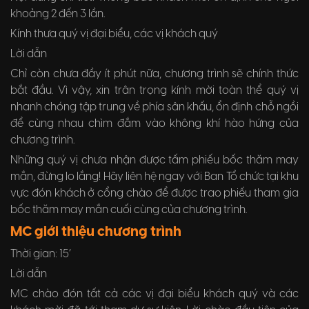
khoảng 2 đến 3 lần.
Kính thưa quý vị đại biểu, các vị khách quý
Lời dẫn
Chỉ còn chưa đầy ít phút nữa, chương trình sẽ chính thức
bắt đầu. Vì vậy, xin trân trọng kính mời toàn thể quý vị
nhanh chóng tập trung về phía sân khấu, ổn định chỗ ngồi
để cùng nhau chìm đắm vào không khí hào hứng của
chương trình.
Những quý vị chưa nhận được tấm phiếu bốc thăm may
mắn, đừng lo lắng! Hãy liên hệ ngay với Ban Tổ chức tại khu
vực đón khách ở cổng chào để được trao phiếu tham gia
bốc thăm may mắn cuối cùng của chương trình.
MC giới thiệu chương trình
Thời gian: 15’
Lời dẫn
MC chào đón tất cả các vị đại biểu khách quý và các