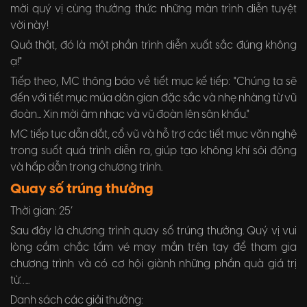
mời quý vị cùng thưởng thức những màn trình diễn tuyệt
vời này!
Quả thật, đó là một phần trình diễn xuất sắc đúng không
ạ!"
Tiếp theo, MC thông báo về tiết mục kế tiếp: "Chúng ta sẽ
đến với tiết mục múa dân gian đặc sắc và nhẹ nhàng từ vũ
đoàn... Xin mời âm nhạc và vũ đoàn lên sân khấu."
MC tiếp tục dẫn dắt, cổ vũ và hỗ trợ các tiết mục văn nghệ
trong suốt quá trình diễn ra, giúp tạo không khí sôi động
và hấp dẫn trong chương trình.
Quay số trúng thưởng
Thời gian: 25’
Sau đây là chương trình quay số trúng thưởng. Quý vị vui
lòng cầm chắc tấm vé may mắn trên tay để tham gia
chương trình và có cơ hội giành những phần quà giá trị
từ…..
Danh sách các giải thưởng: