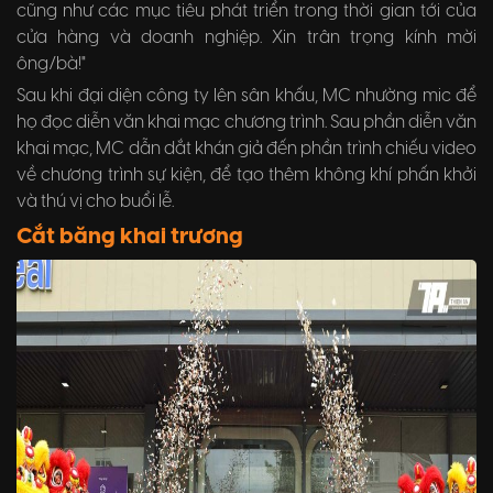
cũng như các mục tiêu phát triển trong thời gian tới của
cửa hàng và doanh nghiệp. Xin trân trọng kính mời
ông/bà!"
Sau khi đại diện công ty lên sân khấu, MC nhường mic để
họ đọc diễn văn khai mạc chương trình. Sau phần diễn văn
khai mạc, MC dẫn dắt khán giả đến phần trình chiếu video
về chương trình sự kiện, để tạo thêm không khí phấn khởi
và thú vị cho buổi lễ.
Cắt băng khai trương