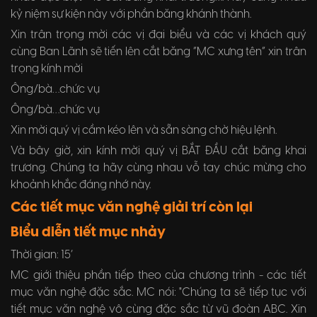
kỷ niệm sự kiện này với phần băng khánh thành.
Xin trân trọng mời các vị đại biểu và các vị khách quý
cùng Ban Lãnh sẽ tiến lên cắt băng “MC xưng tên” xin trân
trọng kính mời
Ông/bà…chức vụ
Ông/bà…chức vụ
Xin mời quý vị cầm kéo lên và sẵn sàng chờ hiệu lệnh.
Và bây giờ, xin kính mời quý vị BẮT ĐẦU cắt băng khai
trương. Chúng ta hãy cùng nhau vỗ tay chúc mừng cho
khoảnh khắc đáng nhớ này.
Các tiết mục văn nghệ giải trí còn lại
Biểu diễn tiết mục nhảy
Thời gian: 15’
MC giới thiệu phần tiếp theo của chương trình - các tiết
mục văn nghệ đặc sắc. MC nói: "Chúng ta sẽ tiếp tục với
tiết mục văn nghệ vô cùng đặc sắc từ vũ đoàn ABC. Xin