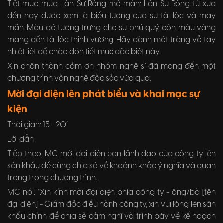
Tiết mục múa Lân Sư Rồng mở màn: Lân Sư Rồng từ xưa
đến nay được xem là biểu tượng của sự tài lộc và may
mắn. Màu đỏ tượng trưng cho sự phú quý, còn màu vàng
mang đến tài lộc thịnh vượng. Hãy dành một tràng vỗ tay
nhiệt liệt để chào đón tiết mục đặc biệt này.
Xin chân thành cảm ơn nhóm nghệ sĩ đã mang đến một
chương trình văn nghệ đặc sắc vừa qua.
Mời đại diện lên phát biểu và khai mạc sự
kiện
Thời gian: 15 - 20’
Lời dẫn
Tiếp theo, MC mời đại diện ban lãnh đạo của công ty lên
sân khấu để cùng chia sẻ về khoảnh khắc ý nghĩa và quan
trọng trong chương trình.
MC nói: "Xin kính mời đại diện phía công ty - ông/bà [tên
đại diện] - Giám đốc điều hành công ty, xin vui lòng lên sân
khấu chính để chia sẻ cảm nghĩ và trình bày về kế hoạch