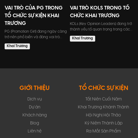
VAI TRÒ CỦA PG TRONG
VAI TRÒ KOLS TRONG TỔ
TỔ CHỨC SỰ KIỆN KHAI
CHỨC KHAI TRƯƠNG
TRƯƠNG
KOLs (Key Opinion Leaders) đang trở
thành yếu tố quan trọng trong các
PG (Promotion Girl) đang ngày càng
sự kiện khai trương....
trở nên phổ biến và đóng vai trò
Khai Trương
không thể thiếu trong...
Khai Trương
GIỚI THIỆU
TỔ CHỨC SỰ KIỆN
Dịch vụ
Tất Niên Cuối Năm
Dự án
Khai Trương Khánh Thành
Khách hàng
Hội Nghị Hội Thảo
Blog
Kỷ Niệm Thành Lập
Liên hệ
Ra Mắt Sản Phẩm