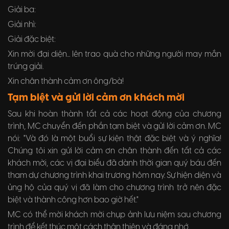
Giải ba:
Giải nhì:
Giải đặc biệt:
Xin mời đại diện... lên trao quà cho những người may mắn
trúng giải.
Xin chân thành cảm ơn ông/bà!
Tạm biệt và gửi lời cảm ơn khách mời
Sau khi hoàn thành tất cả các hoạt động của chương
trình, MC chuyển đến phần tạm biệt và gửi lời cảm ơn. MC
nói: "Và đó là một buổi sự kiện thật đặc biệt và ý nghĩa!
Chúng tôi xin gửi lời cảm ơn chân thành đến tất cả các
khách mời, các vị đại biểu đã dành thời gian quý báu đến
tham dự chương trình khai trương hôm nay. Sự hiện diện và
ủng hộ của quý vị đã làm cho chương trình trở nên đặc
biệt và thành công hơn bao giờ hết."
MC có thể mời khách mời chụp ảnh lưu niệm sau chương
trình để kết thúc một cách thân thiện và đáng nhớ.