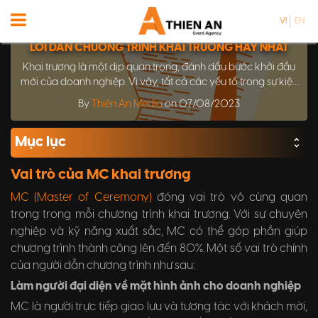
VI
EN
LỜI DẪN CHƯƠNG TRÌNH KHAI TRƯƠNG HAY NHẤT
Khai trương là một dịp quan trọng, đánh dấu bước khởi đầu
mới của doanh nghiệp. Vì vậy, tất cả các yếu tố trong sự kiện
cần được chuẩn bị kỹ lưỡng, đặc biệt là lời dẫn chương trình
By
Thiên An Media
on 07/08/2023
khai trương. Đây chính là điểm nhấn để góp phần tạo nên sự
thành công và để lại ấn tượng sâu sắc trong lòng mỗi khách
Mục lục
mời tham dự.
Vai trò của MC khai trương
MC (Master of Ceremony)
đóng vai trò vô cùng quan
trọng trong mỗi chương trình khai trương. Với sự chuyên
nghiệp và kỹ năng xuất sắc, MC có thể góp phần giúp
chương trình thành công lên đến 80%. Một số vai trò chính
của người dẫn chương trình như sau:
Làm người đại diện về mặt hình ảnh cho doanh nghiệp
MC là người trực tiếp giao lưu và tương tác với khách mời,