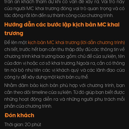
trấn an khách tham dự khi có vấn đề xảy ra. Vai trò này
của người MC khai trương đóng vai trò quan trọng và có
tác động rất lớn đến sự thành công của chương trình.
Hướng dẫn các bước lập kịch bản MC khai
trương
Để lên một
kịch bản MC khai trương (lời dẫn chương trình)
chi tiết, trước hết bạn cần thu thập đầy đủ các thông tin về
chương trình khai trương bao gồm: chủ đề của sự kiện, tên
của đơn vị hoặc cơ sở khai trương. Ngoài ra, cần có thông
tin nội bộ như tên các vị khách quý và các lãnh đạo của
công ty để xây dựng một kịch bản cụ thể.
Nhằm đảm bảo kịch bản phù hợp với chương trình, bạn
cần theo dõi timeline của sự kiện. Từ đó giúp bạn biết được
những hoạt động diễn ra và những người phụ trách mỗi
phần của chương trình.
Đón khách
Thời gian: 20 phút