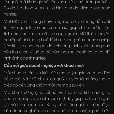
là người mà khán giả sẽ tiếp xúc nhiều nhất trong sự kiện.
Do đó, họ được xem như là hình ảnh đại diện của doanh
nghiệp.
Một MC khai trương chuyên nghiệp, có khả năng dẫn dắt
tốt, vẻ ngoài thiện cảm ưa nhìn sẽ giúp chiếm được trọn
tình cảm của khách mời và ngược lại nếu MC thiếu chuyên
nghiệp sẽ phá hỏng buổi lễ khai trương của doanh nghiệp.
Nên khi lựa chọn người dẫn chương trình khai trương bạn
cần lựa chọn kĩ lưỡng để đảm bảo sự thành công và giữ
hình ảnh doanh nghiệp.
Cầu nối giữa doanh nghiệp với khách mời
Mỗi chương trình sự kiện đều mang ý nghĩa và mục đích
riêng biệt và MC chính là người truyền tải những thông
điệp đó đến từng khách mời tham dự sự kiện.
MC khai trương giúp kết nối và thắt chặt tình cảm giữa
doanh nghiệp và khách mời, là sợi dây giúp họ trở nên gần
gũi và hiểu nhau hơn. Bằng cách lồng ghép thông điệp
của doanh nghiệp vào các cuộc trò chuyện, phát biểu