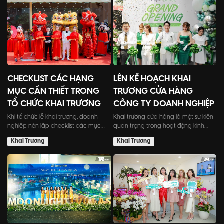
CHECKLIST CÁC HẠNG
LÊN KẾ HOẠCH KHAI
MỤC CẦN THIẾT TRONG
TRƯƠNG CỬA HÀNG
TỔ CHỨC KHAI TRƯƠNG
CÔNG TY DOANH NGHIỆP
Khi tổ chức lễ khai trương, doanh
Khai trương cửa hàng là một sự kiện
nghiệp nên lập checklist các mục
quan trọng trong hoạt động kinh
cần thiết cho sự kiện đ...
doanh. Để đảm bảo sự t...
Khai Trương
Khai Trương