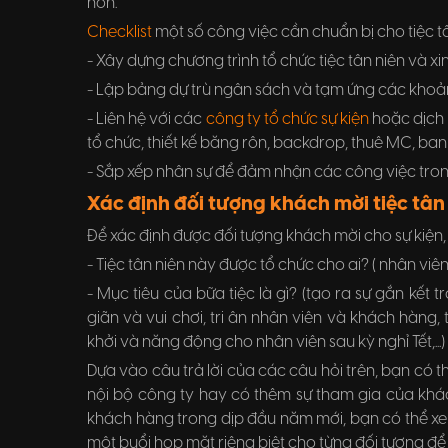
hơn.
Checklist
một số công việc cần chuẩn bị cho tiệc tâ
- Xây dựng chương trình tổ chức tiệc tân niên và xi
- Lập bảng dự trù ngân sách và tạm ứng các khoản 
- Liên hệ với các
công ty tổ chức sự kiện
hoặc dịch v
tổ chức, thiết kế băng rôn, backdrop, thuê MC, ban n
- Sắp xếp nhân sự để đảm nhận các công việc trong
Xác định đối tượng khách mời tiệc tân
Để xác định được đối tượng khách mời cho sự kiện, 
- Tiệc tân niên này được tổ chức cho ai? ( nhân viên 
- Mục tiêu của bữa tiệc là gì? (tạo ra sự gắn kết
giãn và vui chơi, tri ân nhân viên và khách hàng
khởi và năng động cho nhân viên sau kỳ nghỉ Tết,...)
Dựa vào câu trả lời của các câu hỏi trên, bạn có th
nội bộ công ty hay có thêm sự tham gia của khác
khách hàng trong dịp đầu năm mới, bạn có thể xe
một buổi họp mặt riêng biệt cho từng đối tượng để t