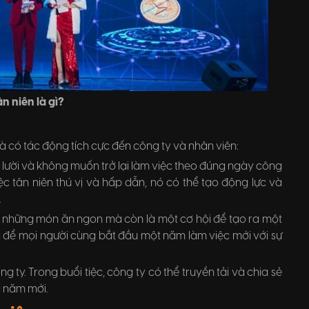
ân niên là gì?
à có tác động tích cực đến công ty và nhân viên:
y lười và không muốn trở lại làm việc theo đúng ngày công
iệc tân niên thú vị và hấp dẫn, nó có thể tạo động lực và
.
 với những món ăn ngon mà còn là một cơ hội để tạo ra một
g để mọi người cùng bắt đầu một năm làm việc mới với sự
g ty. Trong buổi tiệc, công ty có thể truyền tải và chia sẻ
g năm mới.