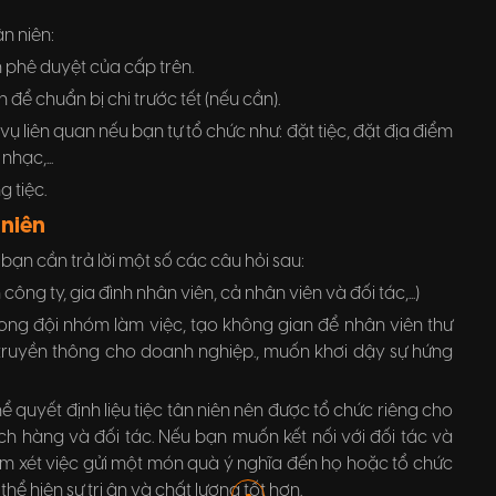
n niên:
n phê duyệt của cấp trên.
để chuẩn bị chi trước tết (nếu cần).
ụ liên quan nếu bạn tự tổ chức như: đặt tiệc, đặt địa điểm
hạc,...
 tiệc.
 niên
bạn cần trả lời một số các câu hỏi sau:
công ty, gia đình nhân viên, cả nhân viên và đối tác,...)
 trong đội nhóm làm việc, tạo không gian để nhân viên thư
, truyền thông cho doanh nghiệp., muốn khơi dậy sự hứng
ể quyết định liệu tiệc tân niên nên được tổ chức riêng cho
h hàng và đối tác. Nếu bạn muốn kết nối với đối tác và
m xét việc gửi một món quà ý nghĩa đến họ hoặc tổ chức
hể hiện sự tri ân và chất lượng tốt hơn.