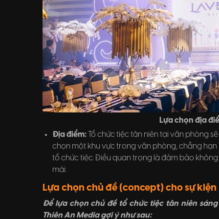
Lựa chọn địa điể
Địa điểm:
Tổ chức tiệc tân niên tại văn phòng sẽ
chọn một khu vực trong văn phòng, chẳng hạn 
tổ chức tiệc. Điều quan trọng là đảm bảo không 
mái.
Lựa chọn chủ đề (concept) cho sự kiện
Để lựa chọn chủ đề tổ chức tiệc tân niên sán
Thiên An Media gợi ý như sau: