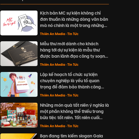
Kịch bản MC sự kiện không chỉ
đơn thuần là những dòng văn bản
mà nó chính là một trong những
yếu tố làm nên sự thành công cho
Thiên An Media
• Tin Tức
doanh nghiệp của bạn.
Mẫu thư mời dành cho khách
hàng tới dự sự kiện là mẫu thư
được ban lãnh đạo công ty soạn
thảo, gửi tới khách hàng nhằm
Thiên An Media
• Tin Tức
thông báo nội dung sự kiện và
Lập kế hoạch tổ chức sự kiện
đưa ra lời mời tham dự sự kiện.
chuyên nghiệp là yếu tố quan
trọng để đảm bảo thành công
cho một sự kiện. Từ việc xác định
Thiên An Media
• Tin Tức
mục tiêu, đối tượng tham gia,
Những món quà tất niên ý nghĩa là
ngân sách, đến lựa chọn địa điểm
một phần không thể thiếu trong
và thiết kế trang trí, tất cả đều
bữa tiệc tất niên. Tất niên cuối
cần được tính toán và chuẩn bị kỹ
năm là dịp để đoàn viên sum vầy
càng.
Thiên An Media
• Tin Tức
và gửi đi những lời chúc tốt đẹp.
Bạn đang tìm kiếm slogan Gala
Hãy cùng khám phá những gợi ý