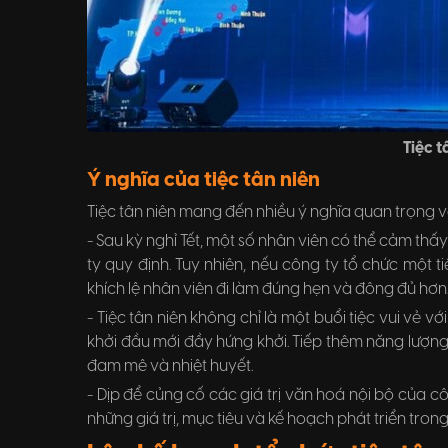
Tiệc t
Ý nghĩa của tiệc tân niên
Tiệc tân niên mang đến nhiều ý nghĩa quan trọng v
- Sau kỳ nghỉ Tết, một số nhân viên có thể cảm thấ
ty quy định. Tuy nhiên, nếu công ty tổ chức một t
khích lệ nhân viên đi làm đúng hẹn và đông đủ hơn
- Tiệc tân niên không chỉ là một buổi tiệc vui vẻ
khởi đầu mới đầy hứng khởi. Tiếp thêm năng lượn
đam mê và nhiệt huyết.
- Dịp để củng cố các giá trị văn hoá nội bộ của côn
những giá trị, mục tiêu và kế hoạch phát triển tron