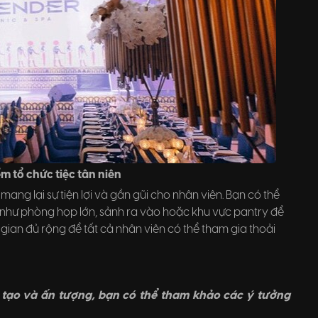
m tổ chức tiệc tân niên
 mang lại sự tiện lợi và gần gũi cho nhân viên. Bạn có thể
như phòng họp lớn, sảnh ra vào hoặc khu vực pantry để
gian đủ rộng để tất cả nhân viên có thể tham gia thoải
g tạo và ấn tượng, bạn có thể tham khảo các ý tưởng