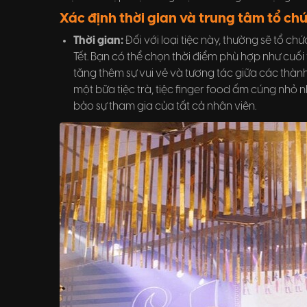
Xác định thời gian và trung tâm tổ chứ
Thời gian:
Đối với loại tiệc này, thường sẽ tổ ch
Tết. Bạn có thể chọn thời điểm phù hợp như cuố
tăng thêm sự vui vẻ và tương tác giữa các thành
một bữa tiệc trà, tiệc finger food ấm cúng nhỏ 
bảo sự tham gia của tất cả nhân viên.