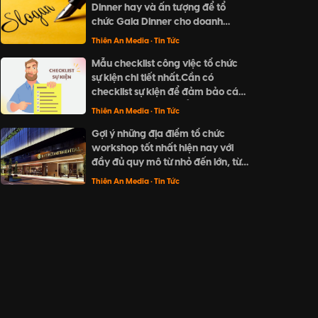
Dinner hay và ấn tượng để tổ
về món quà đặc biệt và ý nghĩa
chức Gala Dinner cho doanh
cho người thân và đối tác trong
nghiệp? Khám phá ngay "Top 20
dịp cuối năm này.
Thiên An Media
• Tin Tức
slogan Gala Dinner hay và ấn
Mẫu checklist công việc tổ chức
tượng nhất" của Thiên An Media
sự kiện chi tiết nhất.Cần có
với những ý tưởng sáng tạo, ngắn
checklist sự kiện để đảm bảo các
gọn và dễ nhớ.
đầu mục đã được kiểm tra cũng
Thiên An Media
• Tin Tức
như không bỏ sót bất kì công việc
Gợi ý những địa điểm tổ chức
nào.
workshop tốt nhất hiện nay với
đầy đủ quy mô từ nhỏ đến lớn, từ
không gian ngoài trời cho đến
Thiên An Media
• Tin Tức
trong nhà.