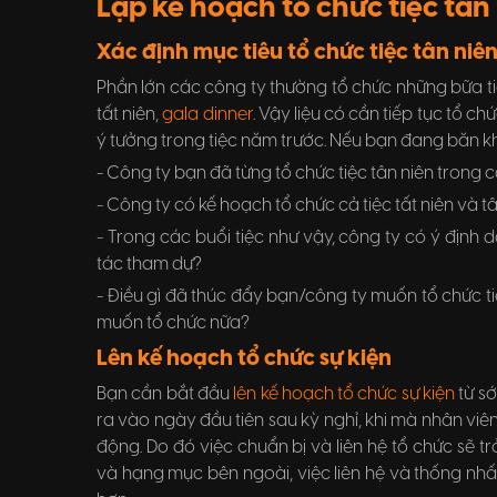
Lập kế hoạch tổ chức tiệc tân
Xác định mục tiêu tổ chức tiệc tân niê
Phần lớn các công ty thường tổ chức những bữa tiệc
tất niên,
gala dinner
. Vậy liệu có cần tiếp tục tổ c
ý tưởng trong tiệc năm trước. Nếu bạn đang băn kh
- Công ty bạn đã từng tổ chức tiệc tân niên trong
- Công ty có kế hoạch tổ chức cả tiệc tất niên và t
- Trong các buổi tiệc như vậy, công ty có ý định
tác tham dự?
- Điều gì đã thúc đẩy bạn/công ty muốn tổ chức t
muốn tổ chức nữa?
Lên kế hoạch tổ chức sự kiện
Bạn cần bắt đầu
lên kế hoạch tổ chức sự kiện
từ sớ
ra vào ngày đầu tiên sau kỳ nghỉ, khi mà nhân viên 
động. Do đó việc chuẩn bị và liên hệ tổ chức sẽ t
và hạng mục bên ngoài, việc liên hệ và thống nhất 