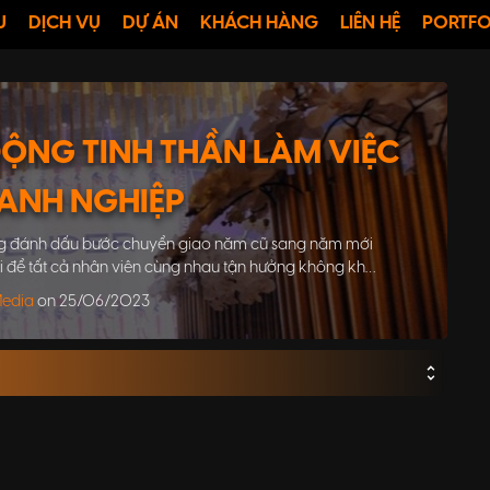
U
DỊCH VỤ
DỰ ÁN
KHÁCH HÀNG
LIÊN HỆ
PORTFO
 ĐỘNG TINH THẦN LÀM VIỆC
ANH NGHIỆP
trọng đánh dấu bước chuyển giao năm cũ sang năm mới
i để tất cả nhân viên cùng nhau tận hưởng không khí
ợng để làm việc sau một kì nghỉ Tết dài.
Media
on 25/06/2023