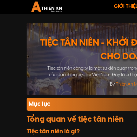
GIỚI THIỆ
TIỆC TÂN NIÊN - KHỞI
CHO DO
Tiệc tân niên công ty là một sự kiện quan 
của doanh nghiệp tại Việt Nam. Đây là cơ hộ
vui tươi và tái tạo lại năng lư
By
Thiên An 
Mục lục
Tổng quan về tiệc tân niên
Tiệc tân niên là gì?