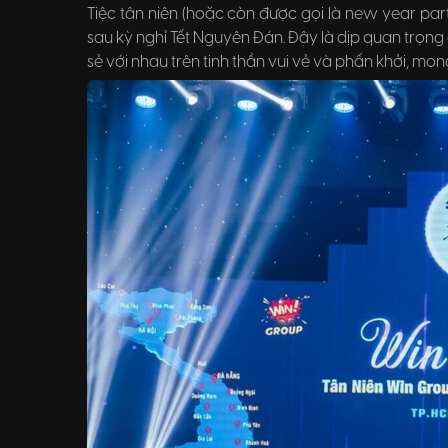
Tiệc tân niên (hoặc còn được gọi là new year part
sau kỳ nghỉ Tết Nguyên Đán. Đây là dịp quan trọng
sẻ với nhau trên tinh thần vui vẻ và phấn khởi, m