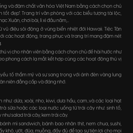
thống và đậm chất văn hóa Việt Nam bằng cách chọn chủ
tốt đẹp". Trang trí văn phòng với các biểu tượng tài lộc,
 Xuân, chơi bài, lì xì đầu năm,...
vũ điệu sôi động ở vùng biển nhiệt đới Hawaii. Tiệc Tân
 với các hoạt động, trang phục và trang trí mang đậm nét
.
 thú vị cho nhân viên bằng cách chọn chủ đề hài hước như
í theo phong cách lạ mắt kết hợp cùng các hoạt động thú vị
yếu tố thẩm mỹ và sự sang trọng với ánh đèn vàng lung
ệc tân niên đẳng cấp và đáng nhớ.
 như: dứa, xoài, nho, kiwi, dưa hấu, cam...và các loại hạt
rà sữa hoặc các loại nước uống từ trái cây như: sinh tố,
như salad trái cây, kem trái cây.
ánh mì sandwich, bánh bao nhân thịt, nem chua, sushi,
 khô, ướt, đũa, muỗng,..đầy đủ để tạo sự tiện lợi cho mọi