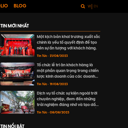
LIO
BLOG
VI
EN
TIN MỚI NHẤT
Một kịch bản khai trương xuất sắc
chính là yếu tố quyết định để tạo
nên sự ấn tượng với khách hàng.
Tin Tức
• 21/08/2023
Tổ chức lễ tri ân khách hàng là
một phần quan trọng trong chiến
lược kinh doanh của các doanh
nghiệp nhằm củng cố vị thế của
Tin Tức
• 19/08/2023
mình trên thị trường.
Dịch vụ tổ chức sự kiện ngoài trời
chuyên nghiệp, đem đến những
trải nghiệm đáng nhớ và tạo dấu
ấn riêng. Hãy khám phá cách tổ
Tin Tức
• 08/08/2023
chức sự kiện ngoài trời thú vị và
đầy mê hoặc tại bài viết này.
TIN NỔI BẬT