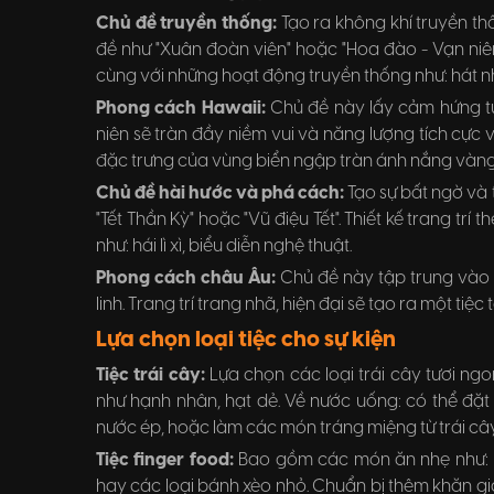
Chủ đề truyền thống:
Tạo ra không khí truyền 
đề như "Xuân đoàn viên" hoặc "Hoa đào - Vạn niên 
cùng với những hoạt động truyền thống như: hát nhạc
Phong cách Hawaii:
Chủ đề này lấy cảm hứng từ 
niên sẽ tràn đầy niềm vui và năng lượng tích cực
đặc trưng của vùng biển ngập tràn ánh nắng vàng
Chủ đề hài hước và phá cách:
Tạo sự bất ngờ và
"Tết Thần Kỳ" hoặc "Vũ điệu Tết". Thiết kế trang tr
như: hái lì xì, biểu diễn nghệ thuật.
Phong cách châu Âu:
Chủ đề này tập trung vào 
linh. Trang trí trang nhã, hiện đại sẽ tạo ra một ti
Lựa chọn loại tiệc cho sự kiện
Tiệc trái cây:
Lựa chọn các loại trái cây tươi ngon
như hạnh nhân, hạt dẻ. Về nước uống: có thể đặt t
nước ép, hoặc làm các món tráng miệng từ trái cây 
Tiệc finger food:
Bao gồm các món ăn nhẹ như: b
hay các loại bánh xèo nhỏ. Chuẩn bị thêm khăn giấy