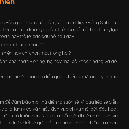
 niên
n
 vào giai đoạn cuối năm, ví dụ như: tiệc Giáng Sinh, tiệc
hức tiệc tân niên không và làm thế nào để tránh sự trùng lặp
oăn, hãy trả lời các câu hỏi sau đây:
 các năm trước không?
ân niên hay chỉ chọn một trong hai?
 dành cho nhân viên nội bộ hay mời cả khách hàng và đối
iệc tân niên? Hoặc có điều gì đã khiến bạn/công ty không
m để đảm bảo mọi thứ diễn ra suôn sẻ. Vì bữa tiệc sẽ diễn
trở lại làm việc và nhiều đơn vị, dịch vụ mới bắt đầu hoạt
rở nên khó khăn hơn. Ngoài ra, nếu cần thuê nhiều dịch vụ
sớm trước tết sẽ giúp tối ưu chi phí và có nhiều lựa chọn