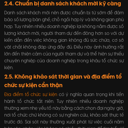
2.4. Chuẩn bị danh sách khách mời kỹ càng
Danh sách khách mời nên được chuẩn bị từ sớm để đảm
bảo số lượng bàn ghế, chỗ ngồi hợp lý và không gian phù
hợp. Tuy nhiên nhiều doanh nghiệp lại không nắm được số
lượng khách mời, người tham dự đến đông hơn so với dự
kiến dẫn đến việc không gian không đủ sức chứa, cơ sở
vật chất không đáp ứng đầy đủ. Điều này ảnh hưởng rất
lớn đến thiện cảm của người tham dự và thể hiện sự thiếu
chuyên nghiệp của doanh nghiệp trong khâu tổ chức sự
kiện.
2.5. Không khảo sát thời gian và địa điểm tổ
chức sự kiện cẩn thận
Địa điểm tổ chức sự kiện
có ý nghĩa quan trọng khi tiến
hành tổ chức tất niên. Tuy nhiên nhiều doanh nghiệp
thường xem nhẹ yếu tố này bằng cách chọn đại ngày giờ,
nơi tổ chức chứ không có sự nghiên cứu, khảo sát thực tế
trước đó. Sai sót này thường xuất phát từ việc cuối năm