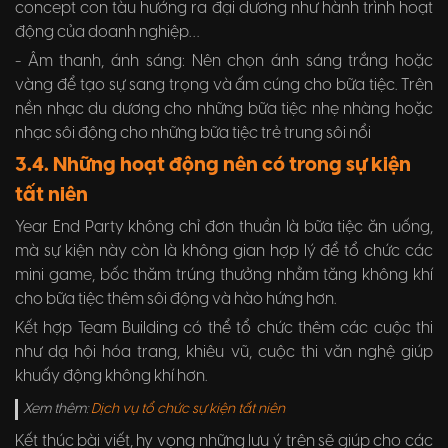
concept con tàu hướng ra đại dương như hành trình hoạt
động của doanh nghiệp…
- Âm thanh, ánh sáng: Nên chọn ánh sáng trắng hoặc
vàng để tạo sự sang trọng và ấm cúng cho bữa tiệc. Trên
nền nhạc du dương cho những bữa tiệc nhẹ nhàng hoặc
nhạc sôi động cho những bữa tiệc trẻ trung sôi nổi
3.4. Những hoạt động nên có trong sự kiện
tất niên
Year End Party không chỉ đơn thuần là bữa tiệc ăn uống,
mà sự kiện này còn là không gian hợp lý để tổ chức các
mini game, bốc thăm trúng thưởng nhằm tăng không khí
cho bữa tiệc thêm sôi động và hào hứng hơn.
Kết hợp Team Building có thể tổ chức thêm các cuộc thi
như dạ hội hóa trang, khiêu vũ, cuộc thi văn nghệ giúp
khuấy động không khí hơn.
Xem thêm:
Dịch vụ tổ chức sự kiện tất niên
Kết thúc bài viết, hy vọng những lưu ý trên sẽ giúp cho các