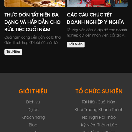
THỰC ĐƠN TẤT NIÊN ĐA
CÁC CÂU CHÚC TẾT
DẠNG VÀ HẤP DẪN CHO
DOANH NGHIỆP Ý NGHĨA
BỮA TIỆC CUỐI NĂM
Tết Nguyên đán là dịp để các doanh
nghiệp gửi đến nhân viên, đối tác và
Cuối năm đang đến gần, đó là thời
khách hàng những l...
điểm thích hợp để bắt đầu lên kế
Tất Niên
hoạch tổ chức tiệc tất...
Tất Niên
GIỚI THIỆU
TỔ CHỨC SỰ KIỆN
Dịch vụ
Tất Niên Cuối Năm
Dự án
Khai Trương Khánh Thành
Khách hàng
Hội Nghị Hội Thảo
Blog
Kỷ Niệm Thành Lập