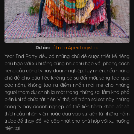
Dự án:
Tất niên Apex Logistics
Year End Party
đều có những chủ đề được thiết kế riêng
phù hợp với xu hướng cũng như phù hợp với phong cách
riêng của công ty hay doanh nghiệp. Tuy nhiên, nếu những
chủ đề cho bữa tiệc không có sự đổi mới, sáng tạo qua
các năm, không tạo ra điểm nhấn mới mẻ cho những
người tham dự chính là một trong những sai lầm khá phổ
biến khi tổ chức tất niên. Vì thế, để tránh sai sót này, những
công ty hay doanh nghiệp có thể tiến hành khảo sát sở
thích của nhân viên hoặc dựa vào sự kiện từ những năm
trước để thay đổi và cập nhật cho phù hợp với xu hướng
hiện tại.