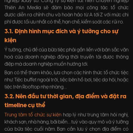
nghiệp xoay sở. Công ty sự kiện tất niên chuyên nghiệp
Thiên An Media sẽ đảm bảo mọi công tác tổ chức
được diễn ra chỉnh chu và hoàn hảo từ A tới Z với mức chi
phí được tối ưu nhất có thể, hạn chế, kiểm soát các rủi ro.
3.1. Định hình mục đích và ý tưởng cho sự
kiện
Ý tưởng, chủ đề của bữa tiệc phải gắn liền với bản sắc văn
hoá của doanh nghiệp đồng thời truyền tải được thông
điệp mà doanh nghiệp muốn hướng tới.
Bạn có thể tham khảo, lựa chọn các hình thức tổ chức tiệc
như: Tiệc buffet ngoài trời, tiệc bên hồ bơi, tiệc dạ hội, hoặc
tiệc trên Rooftop nhẹ nhàng…
3.2. Nên đầu tư thời gian, địa điểm và đặt ra
timeline cụ thể
Trung tâm tổ chức sự kiện
hơp lý như trung tâm hôi nghị,
khách sạn, nhà hàng, bãi biển… tuỳ vào quy mô và ý tưởng
của bữa tiệc cuối năm. Bạn cần lưu ý chọn địa điểm có