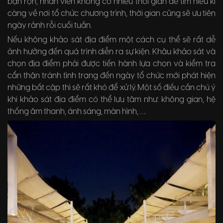
bận rộn, nhân viên không có nhiều thời gian để tìm hiểu kĩ
càng về nơi tổ chức chương trình, thời gian cũng sẽ ưu tiên
ngày rảnh rỗi cuối tuần.
Nếu không khảo sát địa điểm một cách cụ thể sẽ rất dễ
ảnh hưởng đến quá trình diễn ra sự kiện. Khâu khảo sát và
chọn địa điểm phải được tiến hành lựa chọn và kiểm tra
cẩn thận tránh tình trạng đến ngày tổ chức mới phát hiện
những bất cập thì sẽ rất khó để xử lý. Một số điều cần chú ý
khi khảo sát địa điểm có thể lưu tâm như: không gian, hệ
thống âm thanh, ánh sáng, màn hình, ….