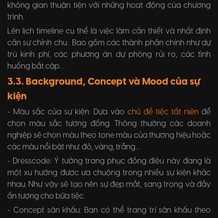
không gian thuận tiện với những hoạt động của chương
trình.
Lên lịch timeline cụ thể là việc làm cần thiết và nhất định
cần sự chỉnh chu. Bao gồm các thành phần chính như dự
trù kinh phí, các phương án dự phòng rủi ro, các tình
huống bất cập…
3.3. Background, Concept và Mood của sự
kiện
- Màu sắc của sự kiện: Dựa vào
chủ đề tiệc tất niên
để
chọn màu sắc tương đồng. Thông thường các doanh
nghiệp sẽ chọn màu theo tone màu của thương hiệu hoặc
các màu nổi bật như: đỏ, vàng, trắng…
- Dresscode: Ý tưởng trang phục đồng điệu này đang là
một xu hướng được ưa chuộng trong nhiều sự kiện khác
nhau. Như vậy sẽ tạo nên sự đẹp mắt, sang trọng và đầy
ấn tượng cho bữa tiệc.
- Concept sân khấu: Bạn có thể trang trí sân khấu theo