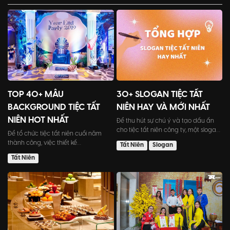
TOP 40+ MẪU
30+ SLOGAN TIỆC TẤT
BACKGROUND TIỆC TẤT
NIÊN HAY VÀ MỚI NHẤT
NIÊN HOT NHẤT
Để thu hút sự chú ý và tạo dấu ấn
cho tiệc tất niên công ty, một slogan
Để tổ chức tiệc tất niên cuối năm
sáng tạo và ấn tượ...
thành công, việc thiết kế
Tất Niên
Slogan
background là một yếu tố quan...
Tất Niên