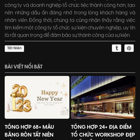
công ty và doanh nghiệp tổ chức tiệc thành công hơn, tạo
nên những dấu ấn đáng nhớ trong lòng khách hàng và
nhân viên. Đồng thời, chúng ta cũng nhận thấy rằng việc
tìm kiếm một công ty tổ chức sự kiện chuyên nghiệp, uy tín
là rất quan trọng để đảm bảo sự thành công của sự kiện.
Tất Niên
BÀI VIẾT NỔI BẬT
TỔNG HỢP 68+ MẪU
TỔNG HỢP 24+ ĐỊA ĐIỂM
BĂNG RÔN TẤT NIÊN
TỔ CHỨC WORKSHOP ĐẸP