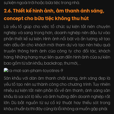
sự kiện ngoài trời hoặc bữa tiệc trong nhà.
2.6. Thiết kế hình ảnh, âm thanh ánh sáng,
concept cho bữa tiệc không thu hút
Là yếu tố giúp cho việc tổ chức sự kiện tất niên chuyên
nghiệp và sang trọng hơn, doanh nghiệp nên đầu tư vào
phần thiết kế sự kiện. Hình ảnh nổi bật và ấn tượng sẽ tạo
nên dấu ấn cho khách mời tham dự và tạo nên hiệu quả
truyền thông hình ảnh của công ty cho đối tác, khách
hàng. Những hạng mục liên quan đến hình ảnh của sự kiện
bao gồm từ sân khấu, backdrop, thư mời,…
Sân khấu với dàn âm thanh chất lượng, ánh sáng đẹp là
yếu tố tạo nên sự thành công cho chương trình. Tuy nhiên
nhiều sự kiện tất niên phần lỗi về âm thanh, ánh sáng sân
khấu là sai sót lộ liễu và ảnh hưởng đến doanh nghiệp rất
lớn. Dù bắt nguồn từ sự cố kỹ thuật hay thiếu sót trong
khâu chuẩn bị thì đây cũng là lỗi không ai muốn gặp phải.