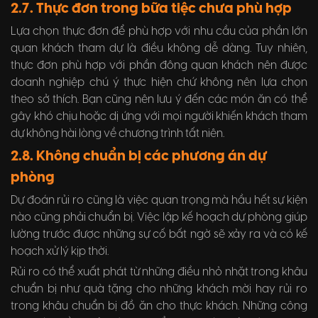
2.7. Thực đơn trong bữa tiệc chưa phù hợp
Lựa chọn thực đơn để phù hợp với nhu cầu của phần lớn
quan khách tham dự là điều không dễ dàng. Tuy nhiên,
thực đơn phù hợp với phần đông quan khách nên được
doanh nghiệp chú ý thực hiện chứ không nên lựa chọn
theo sở thích. Bạn cũng nên lưu ý đến các món ăn có thể
gây khó chịu hoặc dị ứng với mọi người khiến khách tham
dự không hài lòng về chương trình tất niên.
2.8. Không chuẩn bị các phương án dự
phòng
Dự đoán rủi ro cũng là việc quan trọng mà hầu hết sự kiện
nào cũng phải chuẩn bị. Việc lập kế hoạch dự phòng giúp
lường trước được những sự cố bất ngờ sẽ xảy ra và có kế
hoạch xử lý kịp thời.
Rủi ro có thể xuất phát từ những điều nhỏ nhặt trong khâu
chuẩn bị như quà tặng cho những khách mời hay rủi ro
trong khâu chuẩn bị đồ ăn cho thực khách. Những công