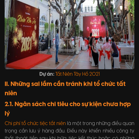
Dự án:
Tất Niên Tây Hồ 2021
II. Những sai lầm cần tránh khi tổ chức tất
niên
2.1. Ngân sách chi tiêu cho sự kiện chưa hợp
lý
Chi phí tổ chức tiệc tất niên
là một trong những điều quan
trọng cần lưu ý hàng đầu. Điều này khiến nhiều công ty
thất thoát tiền sau khi bữa tiệc kết thúc hoặc có những