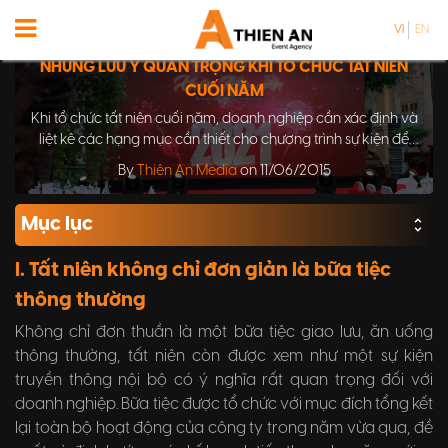
VI
EN
NHỮNG LƯU Ý QUAN TRỌNG KHI TỔ CHỨC TẤT NIÊN
CUỐI NĂM
Khi tổ chức tất niên cuối năm, doanh nghiệp cần xác định và
liệt kê các hạng mục cần thiết cho chương trình sự kiện để
tránh xảy ra sai sót.
By
Thiên An Media
on 11/06/2015
Mục lục
I. Tất niên không chỉ đơn giản là bữa tiệc
thông thường
Không chỉ đơn thuần là một bữa tiệc giao lưu, ăn uống
thông thường, tất niên còn được xem như một sự kiện
truyền thông nội bộ có ý nghĩa rất quan trọng đối với
doanh nghiệp. Bữa tiệc được tổ chức với mục đích tổng kết
lại toàn bộ hoạt động của công ty trong năm vừa qua, đề