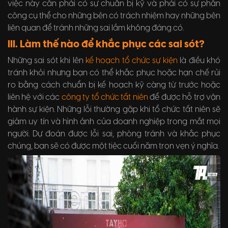
việc này cần phải có sự chuẩn bị kỹ và phải có sự phân
công cụ thể cho những bên có trách nhiệm hay những bên
liên quan để tránh những sai lầm không đáng có.
III. Làm thế nào để khắc phục các sai sót?
Những sai sót khi lên
kế hoạch tổ chức sự kiện
là điều khó
tránh khỏi nhưng bạn có thể khắc phục hoặc hạn chế rủi
ro bằng cách chuẩn bị kế hoạch kỹ càng từ trước hoặc
liên hệ với các
công ty tổ chức tất niên
để được hỗ trợ vận
hành sự kiện. Những lỗi thường gặp khi tổ chức tất niên sẽ
giảm uy tín và hình ảnh của doanh nghiệp trong mắt mọi
người. Dự đoán được lỗi sai, phòng tránh và khắc phục
chúng, bạn sẽ có được một tiệc cuối năm trọn vẹn ý nghĩa.