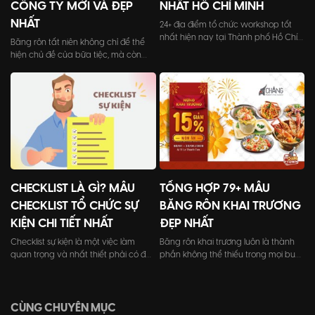
CÔNG TY MỚI VÀ ĐẸP
NHẤT HỒ CHÍ MINH
NHẤT
24+ địa điểm tổ chức workshop tốt
nhất hiện nay tại Thành phố Hồ Chí
Băng rôn tất niên không chỉ để thể
Minh với đầy đủ quy mô từ nhỏ đến
hiện chủ đề của bữa tiệc, mà còn
lớn, từ không gian ngoài trời cho đến
làm tăng giá trị cho công ty, doanh
trong nhà.
nghiệp trong mắt các khách mời
tham dự.
CHECKLIST LÀ GÌ? MẪU
TỔNG HỢP 79+ MẪU
CHECKLIST TỔ CHỨC SỰ
BĂNG RÔN KHAI TRƯƠNG
KIỆN CHI TIẾT NHẤT
ĐẸP NHẤT
Checklist sự kiện là một việc làm
Băng rôn khai trương luôn là thành
quan trọng và nhất thiết phải có để
phần không thể thiếu trong mọi buổi
đảm bảo sự thành công cho sự kiện
lễ khai trương của cửa hàng, doanh
cũng như giảm thiểu lỗi sót trong
nghiệp.
quá trình tổ chức chương trình.
CÙNG CHUYÊN MỤC