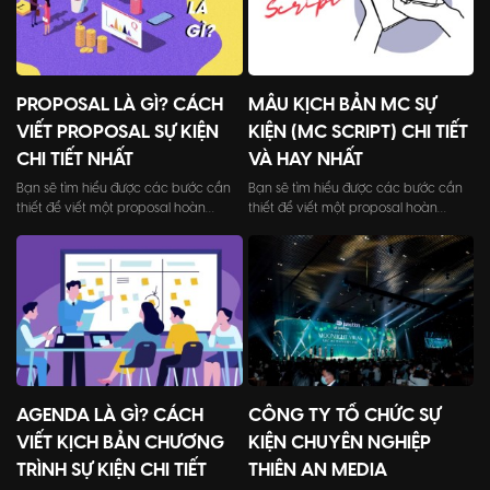
PROPOSAL LÀ GÌ? CÁCH
MẪU KỊCH BẢN MC SỰ
VIẾT PROPOSAL SỰ KIỆN
KIỆN (MC SCRIPT) CHI TIẾT
CHI TIẾT NHẤT
VÀ HAY NHẤT
Bạn sẽ tìm hiểu được các bước cần
Bạn sẽ tìm hiểu được các bước cần
thiết để viết một proposal hoàn
thiết để viết một proposal hoàn
chỉnh, cách trình bày và những điểm
chỉnh, cách trình bày và những điểm
cần chú ý để tạo ấn tượng với khách
cần chú ý để tạo ấn tượng với khách
hàng.
hàng.
AGENDA LÀ GÌ? CÁCH
CÔNG TY TỔ CHỨC SỰ
VIẾT KỊCH BẢN CHƯƠNG
KIỆN CHUYÊN NGHIỆP
TRÌNH SỰ KIỆN CHI TIẾT
THIÊN AN MEDIA