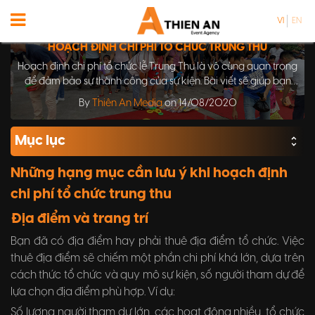
VI
EN
HOẠCH ĐỊNH CHI PHÍ TỔ CHỨC TRUNG THU
Hoạch định chi phí tổ chức lễ Trung Thu là vô cùng quan trọng
để đảm bảo sự thành công của sự kiện. Bài viết sẽ giúp bạn
tìm hiểu cách tính toán chi phí và đưa ra những gợi ý hữu ích
By
Thiên An Media
on 14/08/2020
để tiết kiệm chi phí mà vẫn đảm bảo chất lượng của lễ hội
truyền thống này.
Mục lục
Những hạng mục cần lưu ý khi hoạch định
chi phí tổ chức trung thu
Địa điểm và trang trí
Bạn đã có địa điểm hay phải thuê địa điểm tổ chức. Việc
thuê địa điểm sẽ chiếm một phần chi phí khá lớn, dựa trên
cách thức tổ chức và quy mô sự kiện, số người tham dự để
lựa chọn địa điểm phù hợp. Ví dụ:
Số lượng người tham dự lớn, các hoạt động nhiều, tổ chức