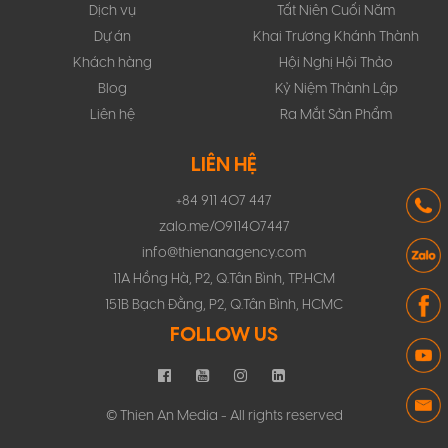
Dịch vụ
Tất Niên Cuối Năm
Dự án
Khai Trương Khánh Thành
Khách hàng
Hội Nghị Hội Thảo
Blog
Kỷ Niệm Thành Lập
Liên hệ
Ra Mắt Sản Phẩm
LIÊN HỆ
+84 911 407 447
zalo.me/0911407447
info@thienanagency.com
11A Hồng Hà, P2, Q.Tân Bình, TP.HCM
151B Bạch Đằng, P2, Q.Tân Bình, HCMC
FOLLOW US
© Thien An Media - All rights reserved