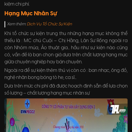
kiệm chi phí.
Hạng Mục Nhân Sự
Xem thêm:
Dịch Vụ Tổ Chức Sự Kiện
Khi tổ chức sự kiện trung thu những hạng mục không thể
thiếu là : MC chú Cuội – Chị Hằng, Lân Sư Rồng ngoài ra
còn Nhóm múa, Ảo thuật gia... hầu như sự kiện nào cũng
có, vấn đề là bạn chọn giá dựa trên chất lượng hạng mục
giữa chuyên nghiệp hay bán chuyên.
Ngoài ra để sự kiện thêm thú vị còn có : ban nhạc, ông đồ,
nghệ nhân bong bóng tò he, ca sĩ...
Dựa trên mức chi phí đã được hoạch định sẵn để lựa chọn
số lượng – chất lượng hạng mục nhân sự