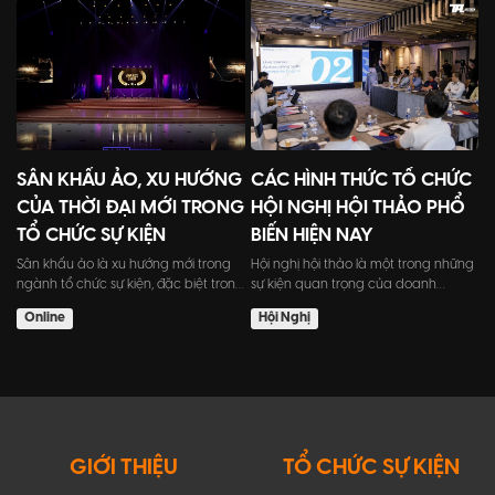
SÂN KHẤU ẢO, XU HƯỚNG
CÁC HÌNH THỨC TỔ CHỨC
CỦA THỜI ĐẠI MỚI TRONG
HỘI NGHỊ HỘI THẢO PHỔ
TỔ CHỨC SỰ KIỆN
BIẾN HIỆN NAY
Sân khấu ảo là xu hướng mới trong
Hội nghị hội thảo là một trong những
ngành tổ chức sự kiện, đặc biệt trong
sự kiện quan trọng của doanh
bối cảnh dịch bệnh...
nghiệp và tổ chức trong...
Online
Hội Nghị
GIỚI THIỆU
TỔ CHỨC SỰ KIỆN