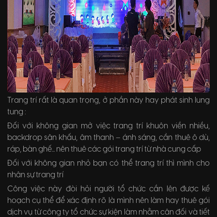
Trang trí rất là quan trọng, ở phần này hay phát sinh lung
tung :
Đối với không gian mở việc trang trí khuôn viền nhiều,
backdrop sân khấu, âm thanh – ánh sáng, cần thuê ô dù,
ráp, bàn ghế... nên thuê các gói trang trí từ nhà cung cấp
Đối với không gian nhỏ bạn có thể trang trí thì mình cho
nhân sự trang trí
Công việc này đòi hỏi người tổ chức cần lên được kế
hoạch cụ thể để xác định rõ là mình nên làm hay thuê gói
dịch vụ từ công ty tổ chức sự kiện làm nhằm cân đối và tiết