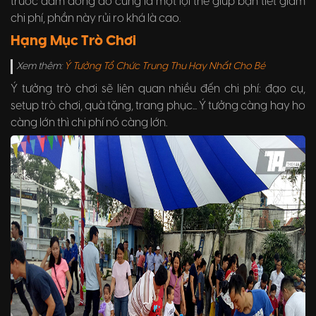
trước đám đông đó cũng là một lợi thế giúp bạn tiết giảm
chi phí, phần này rủi ro khá là cao.
Hạng Mục Trò Chơi
Xem thêm:
Ý Tưởng Tổ Chức Trung Thu Hay Nhất Cho Bé
Ý tưởng trò chơi sẽ liên quan nhiều đến chi phí: đạo cụ,
setup trò chơi, quà tặng, trang phục... Ý tưởng càng hay ho
càng lớn thì chi phí nó càng lớn.