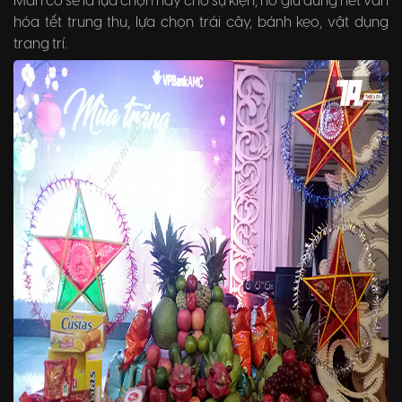
Mân cỗ sẽ là lựa chọn hay cho sự kiện, nó giữ đúng nét văn
hóa tết trung thu, lựa chọn trái cây, bánh kẹo, vật dụng
trang trí.