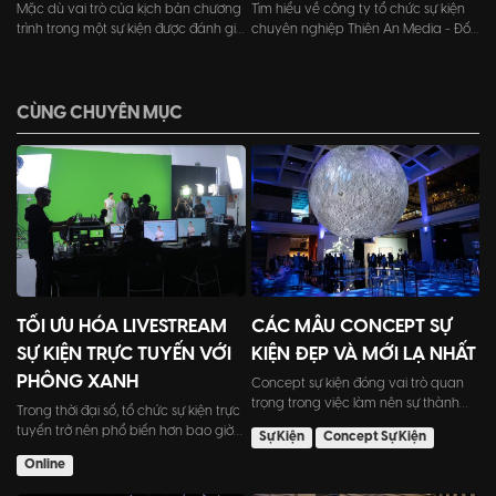
Mặc dù vai trò của kịch bản chương
Tìm hiểu về công ty tổ chức sự kiện
trình trong một sự kiện được đánh giá
chuyên nghiệp Thiên An Media - Đối
là quan trọng. Tu...
tác tin cậy trong việc tạo nên những
sự kiện ấn tượng và đáng nhớ.
CÙNG CHUYÊN MỤC
TỐI ƯU HÓA LIVESTREAM
CÁC MẪU CONCEPT SỰ
SỰ KIỆN TRỰC TUYẾN VỚI
KIỆN ĐẸP VÀ MỚI LẠ NHẤT
PHÔNG XANH
Concept sự kiện đóng vai trò quan
trọng trong việc làm nên sự thành
Trong thời đại số, tổ chức sự kiện trực
công hay thất bại của...
tuyến trở nên phổ biến hơn bao giờ
Sự Kiện
Concept Sự Kiện
hết. Tuy nhiên,...
Online