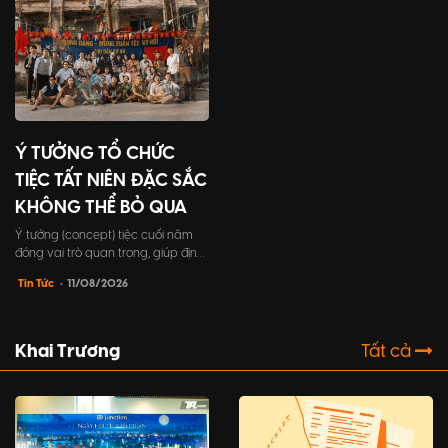
biết về cách tổ chức tất niên công
ty, từ lợi ích đến những bước tổ
chức chi tiết.
Ý TƯỞNG TỔ CHỨC
TIỆC TẤT NIÊN ĐẶC SẮC
KHÔNG THỂ BỎ QUA
Ý tưởng (concept) tiệc cuối năm
đóng vai trò quan trọng, giúp định
hình toàn bộ khía cạnh trong sự
Tin Tức
• 11/08/2026
kiện, từ chủ đề, trò chơi, cho đến
trang phục người tham dự,...một ý
tưởng tốt sẽ tạo nên một trải
nghiệm đáng nhớ cho khách mời.
Khai Trương
Tất cả