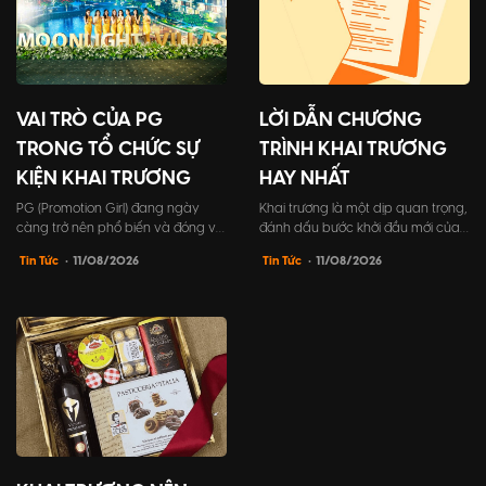
VAI TRÒ CỦA PG
LỜI DẪN CHƯƠNG
TRONG TỔ CHỨC SỰ
TRÌNH KHAI TRƯƠNG
KIỆN KHAI TRƯƠNG
HAY NHẤT
PG (Promotion Girl) đang ngày
Khai trương là một dịp quan trọng,
càng trở nên phổ biến và đóng vai
đánh dấu bước khởi đầu mới của
trò không thể thiếu trong tổ chức
doanh nghiệp. Vì vậy, tất cả các
Tin Tức
• 11/08/2026
Tin Tức
• 11/08/2026
sự kiện khai trương. PG không chỉ
yếu tố trong sự kiện cần được
giúp chương trình trở nên hấp dẫn
chuẩn bị kỹ lưỡng, đặc biệt là lời
và sôi động hơn, mà còn đóng góp
dẫn chương trình khai trương. Đây
tích cực vào việc xây dựng hình
chính là điểm nhấn để góp phần
ảnh thương hiệu và tạo dựng ấn
tạo nên sự thành công và để lại ấn
tượng mạnh mẽ đối...
tượng sâu sắc tr...