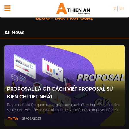
VI
EN
BLOG - TAG: PROPOSAL
All News
PROPOSAL LÀ GÌ? CÁCH VIẾT PROPOSAL SỰ
KIỆN CHI TIẾT NHẤT
Proposal là tài liệu quan trọng giúp bạn giành được hợp đồng tổ chức
sự kiện. Bài viết này sẽ giải thích chi tiết về khái niệm proposal, cách viết
proposal sự kiện một cách chuyên nghiệp và đầy đủ nhất. Bạn sẽ tìm
Tin Tức
• 25/03/2023
hiểu được các bước cần thiết để viết một proposal hoàn chỉnh, cách...