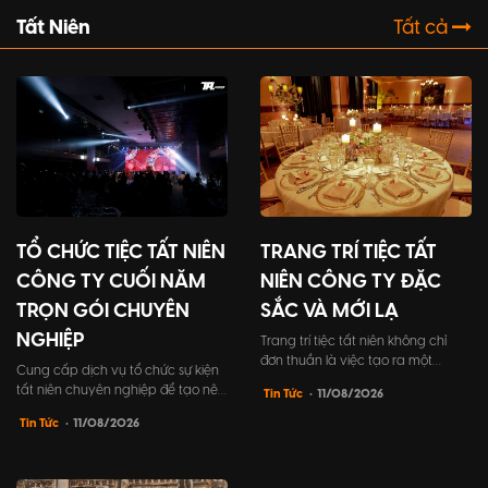
Tất Niên
Tất cả
TỔ CHỨC TIỆC TẤT NIÊN
TRANG TRÍ TIỆC TẤT
CÔNG TY CUỐI NĂM
NIÊN CÔNG TY ĐẶC
TRỌN GÓI CHUYÊN
SẮC VÀ MỚI LẠ
NGHIỆP
Trang trí tiệc tất niên không chỉ
đơn thuần là việc tạo ra một
Cung cấp dịch vụ tổ chức sự kiện
không gian đẹp mắt, mà còn
tất niên chuyên nghiệp để tạo nên
Tin Tức
• 11/08/2026
mang trong mình ý nghĩa to lớn.
những khoảnh khắc đáng nhớ cho
Đó là cách để công ty khẳng định
Tin Tức
• 11/08/2026
buổi tiệc kết nối đồng nghiệp và
đẳng cấp cũng như thể hiện sự
đối tác khách hàng. Bài viết này sẽ
quan tâm vào sự kiện gặp gỡ cuối
giúp bạn tìm hiểu mọi điều cần
năm của công ty mình.