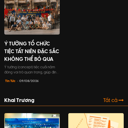
biết về cách tổ chức tất niên công
ty, từ lợi ích đến những bước tổ
chức chi tiết.
Ý TƯỞNG TỔ CHỨC
TIỆC TẤT NIÊN ĐẶC SẮC
KHÔNG THỂ BỎ QUA
Ý tưởng (concept) tiệc cuối năm
đóng vai trò quan trọng, giúp định
hình toàn bộ khía cạnh trong sự
Tin Tức
• 09/08/2026
kiện, từ chủ đề, trò chơi, cho đến
trang phục người tham dự,...một ý
tưởng tốt sẽ tạo nên một trải
nghiệm đáng nhớ cho khách mời.
Khai Trương
Tất cả