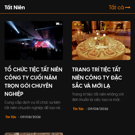
Tất Niên
Tất cả
TỔ CHỨC TIỆC TẤT NIÊN
TRANG TRÍ TIỆC TẤT
CÔNG TY CUỐI NĂM
NIÊN CÔNG TY ĐẶC
TRỌN GÓI CHUYÊN
SẮC VÀ MỚI LẠ
NGHIỆP
Trang trí tiệc tất niên không chỉ
đơn thuần là việc tạo ra một
Cung cấp dịch vụ tổ chức sự kiện
không gian đẹp mắt, mà còn
tất niên chuyên nghiệp để tạo nên
Tin Tức
• 09/08/2026
mang trong mình ý nghĩa to lớn.
những khoảnh khắc đáng nhớ cho
Đó là cách để công ty khẳng định
Tin Tức
• 09/08/2026
buổi tiệc kết nối đồng nghiệp và
đẳng cấp cũng như thể hiện sự
đối tác khách hàng. Bài viết này sẽ
quan tâm vào sự kiện gặp gỡ cuối
giúp bạn tìm hiểu mọi điều cần
năm của công ty mình.