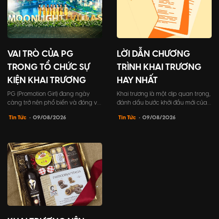
VAI TRÒ CỦA PG
LỜI DẪN CHƯƠNG
TRONG TỔ CHỨC SỰ
TRÌNH KHAI TRƯƠNG
KIỆN KHAI TRƯƠNG
HAY NHẤT
PG (Promotion Girl) đang ngày
Khai trương là một dịp quan trọng,
càng trở nên phổ biến và đóng vai
đánh dấu bước khởi đầu mới của
trò không thể thiếu trong tổ chức
doanh nghiệp. Vì vậy, tất cả các
Tin Tức
• 09/08/2026
Tin Tức
• 09/08/2026
sự kiện khai trương. PG không chỉ
yếu tố trong sự kiện cần được
giúp chương trình trở nên hấp dẫn
chuẩn bị kỹ lưỡng, đặc biệt là lời
và sôi động hơn, mà còn đóng góp
dẫn chương trình khai trương. Đây
tích cực vào việc xây dựng hình
chính là điểm nhấn để góp phần
ảnh thương hiệu và tạo dựng ấn
tạo nên sự thành công và để lại ấn
tượng mạnh mẽ đối...
tượng sâu sắc tr...