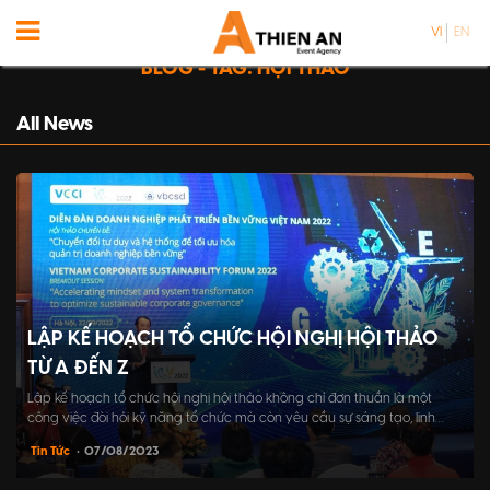
VI
EN
BLOG - TAG: HỘI THẢO
All News
LẬP KẾ HOẠCH TỔ CHỨC HỘI NGHỊ HỘI THẢO
TỪ A ĐẾN Z
Lập kế hoạch tổ chức hội nghị hội thảo không chỉ đơn thuần là một
công việc đòi hỏi kỹ năng tổ chức mà còn yêu cầu sự sáng tạo, linh
hoạt và kiên nhẫn. Bài viết này sẽ hướng dẫn bạn phát triển một kế
Tin Tức
• 07/08/2023
hoạch toàn diện từ A đến Z, giúp bạn tổ chức chương trình thành công.