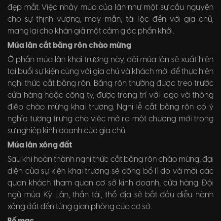
đẹp mắt. Việc nhảy múa của lân như một sự cầu nguyện
cho sự thịnh vượng, may mắn, tài lộc đến với gia chủ,
mang lại cho khán giả một cảm giác phấn khởi.
Múa lân cắt băng rôn chào mừng
Ở phần múa lân khai trương này, đội múa lân sẽ xuất hiện
tại buổi sự kiện cùng với gia chủ và khách mời để thực hiện
nghi thức cắt băng rôn. Băng rôn thường được treo trước
cửa hàng hoặc công ty, được trang trí với logo và thông
điệp chào mừng khai trương. Nghi lễ cắt băng rôn có ý
nghĩa tượng trưng cho việc mở ra một chương mới trong
sự nghiệp kinh doanh của gia chủ.
Múa lân xông đất
Sau khi hoàn thành nghi thức cắt băng rôn chào mừng, đại
diện của sự kiện khai trương sẽ công bố lí do và mời các
quan khách tham quan cơ sở kinh doanh, cửa hàng. Đội
ngũ múa Kỳ Lân, thần tài, thổ địa sẽ bắt đầu diễu hành
xông đất đến từng gian phòng của cơ sở.