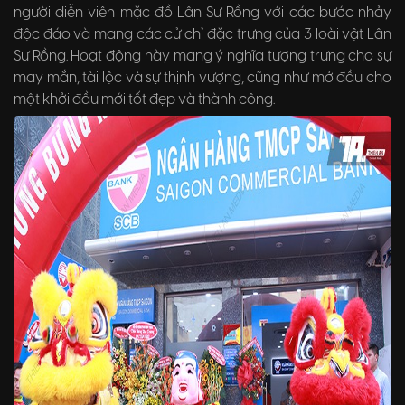
người diễn viên mặc đồ Lân Sư Rồng với các bước nhảy
độc đáo và mang các cử chỉ đặc trưng của 3 loài vật Lân
Sư Rồng. Hoạt động này mang ý nghĩa tượng trưng cho sự
may mắn, tài lộc và sự thịnh vượng, cũng như mở đầu cho
một khởi đầu mới tốt đẹp và thành công.