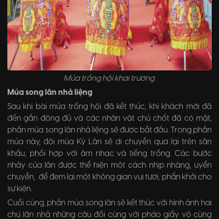
Múa trống hội khai trương
Múa song lân nhả liệng
Sau khi bài múa trống hội đã kết thúc, khi khách mời đã
đến gần đông đủ và các nhân vật chủ chốt đã có mặt,
phần múa song lân nhả liệng sẽ được bắt đầu. Trong phần
múa này, đội múa Kỳ Lân sẽ di chuyển qua lại trên sân
khấu, phối hợp với âm nhạc và tiếng trống. Các bước
nhảy của lân được thể hiện một cách nhịp nhàng, uyển
chuyển, để đem lại một không gian vui tươi, phấn khởi cho
sự kiện.
Cuối cùng, phần múa song lân sẽ kết thúc với hình ảnh hai
chú lân nhả những câu đối cùng với pháo giấy vô cùng