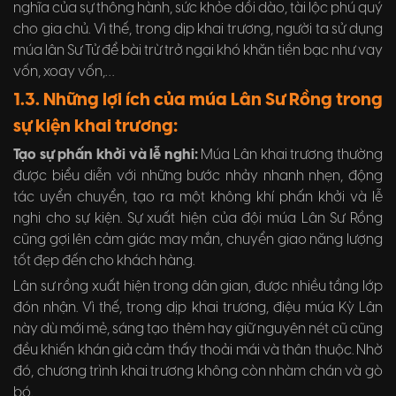
nghĩa của sự thông hành, sức khỏe dồi dào, tài lộc phú quý
cho gia chủ. Vì thế, trong dịp khai trương, người ta sử dụng
múa lân Sư Tử để bài trừ trở ngại khó khăn tiền bạc như vay
vốn, xoay vốn,…
1.3. Những lợi ích của múa Lân Sư Rồng trong
sự kiện khai trương:
Tạo sự phấn khởi và lễ nghi:
Múa Lân khai trương thường
được biểu diễn với những bước nhảy nhanh nhẹn, động
tác uyển chuyển, tạo ra một không khí phấn khởi và lễ
nghi cho sự kiện. Sự xuất hiện của đội múa Lân Sư Rồng
cũng gợi lên cảm giác may mắn, chuyển giao năng lượng
tốt đẹp đến cho khách hàng.
Lân sư rồng xuất hiện trong dân gian, được nhiều tầng lớp
đón nhận. Vì thế, trong dịp khai trương, điệu múa Kỳ Lân
này dù mới mẻ, sáng tạo thêm hay giữ nguyên nét cũ cũng
đều khiến khán giả cảm thấy thoải mái và thân thuộc. Nhờ
đó, chương trình khai trương không còn nhàm chán và gò
bó.