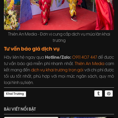
Thiên An Media - Đơn vị cung cấp dịch vụ múa lân khai
trương
Tư vấn báo giá dịch vụ
Hãy liên hệ ngay qua
Hotline/Zalo:
0911 407 447
để được
tư vấn báo giá miễn phí nhanh nhất.
Thiên An Media
cam
kết mang đến
dịch vụ khai trương trọn gói
với chi phí được
tối ưu tốt nhất, phù hợp với mọi mức ngân sách, quy mô
loại hình sự kiện.
Khai Trương
BÀI VIẾT NỔI BẬT