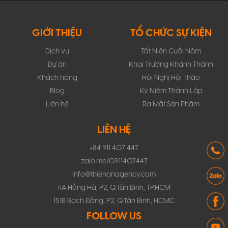
GIỚI THIỆU
TỔ CHỨC SỰ KIỆN
Dịch vụ
Tất Niên Cuối Năm
Dự án
Khai Trương Khánh Thành
Khách hàng
Hội Nghị Hội Thảo
Blog
Kỷ Niệm Thành Lập
Liên hệ
Ra Mắt Sản Phẩm
LIÊN HỆ
+84 911 407 447
zalo.me/0911407447
info@thienanagency.com
11A Hồng Hà, P2, Q.Tân Bình, TP.HCM
151B Bạch Đằng, P2, Q.Tân Bình, HCMC
FOLLOW US