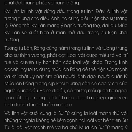
phát đạt, hạnh phúc và hanh thông.
Kỳ Lân là linh vật đứng đầu trong tứ linh. Đây là linh vật
tượng trưng cho điều lành, nó cũng biểu hiện cho sự tráng
lệ. Đồng thời Kỳ Lân mang ý nghĩa trường thọ, dài lâu. Múa
Kỳ Lân sẽ xuất hiện ở màn mở đầu trong sự kiện khai
trương.
Tương tự Lân, Rồng cũng nằm trong tứ linh và tượng trưng
cho sự thịnh vượng, phát đạt. Loài vật được miêu tả với trí
tuệ và quyền uy hơn hẳn các loài vật khác. Trong kinh
doanh, người ta dùng múa lân Rồng để thể hiện sức mạnh
và khí chất uy nghiêm của người lãnh đạo, người quản lý.
Múa lân Rồng trong dịp khai trương còn đề cao ý chí của
người đứng đầu. Họ sẽ đi đầu, có những mối quan hệ ngoại
giao tốt đẹp mang lại lợi ích cho doanh nghiệp, giúp việc
kinh doanh thuận buồm xuôi gió.
Và linh vật cuối cùng là Sư Tử cũng là loài mãnh thú với
những ý nghĩa không hề kém cạnh hai loài vật bên trên. Sư
Tử là loài vật mạnh mẽ và bá chủ. Múa lân Sư Tử mang ý