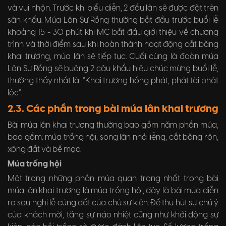
và vui nhộn. Trước khi biểu diễn, 2 đầu lân sẽ được đặt trên
sân khấu. Múa Lân Sư Rồng thường bắt đầu trước buổi lễ
khoảng 15 - 30 phút khi MC bắt đầu giới thiệu về chương
trình và thời điểm sau khi hoàn thành hoạt động cắt băng
khai trương, múa lân sẽ tiếp tục. Cuối cùng là đoàn múa
Lân Sư Rồng sẽ buông 2 câu khẩu hiệu chúc mừng buổi lễ,
thường thấy nhất là: “Khai trương hồng phát, phát tài phát
lộc”.
2.3. Các phần trong bài múa lân khai trương
Bài múa lân khai trương thường bao gồm năm phần múa,
bao gồm: múa trống hội, song lân nhả liễng, cắt băng rôn,
xông đất và bế mạc.
Múa trống hội
Một trong những phần múa quan trọng nhất trong bài
múa lân khai trương là múa trống hội, đây là bài múa diễn
ra sau nghi lễ cúng đất của chủ sự kiện. Để thu hút sự chú ý
của khách mời, tăng sự náo nhiệt cũng như khởi động sự