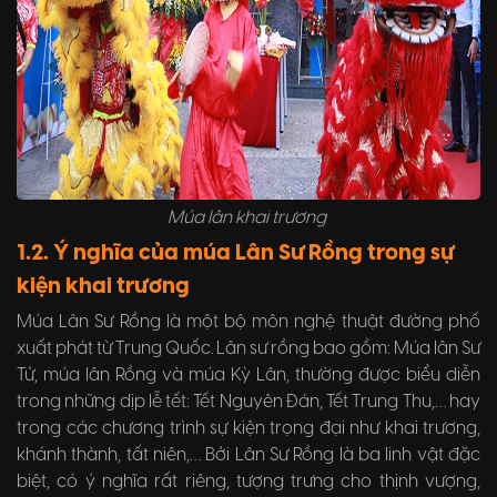
Múa lân khai trương
1.2. Ý nghĩa của múa Lân Sư Rồng trong sự
kiện khai trương
Múa Lân Sư Rồng là một bộ môn nghệ thuật đường phố
xuất phát từ Trung Quốc. Lân sư rồng bao gồm: Múa lân Sư
Tử, múa lân Rồng và múa Kỳ Lân, thường được biểu diễn
trong những dịp lễ tết: Tết Nguyên Đán, Tết Trung Thu,… hay
trong các chương trình sự kiện trọng đại như khai trương,
khánh thành, tất niên,… Bởi Lân Sư Rồng là ba linh vật đặc
biệt, có ý nghĩa rất riêng, tượng trưng cho thịnh vượng,