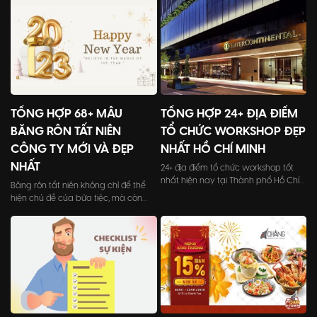
TỔNG HỢP 68+ MẪU
TỔNG HỢP 24+ ĐỊA ĐIỂM
BĂNG RÔN TẤT NIÊN
TỔ CHỨC WORKSHOP ĐẸP
CÔNG TY MỚI VÀ ĐẸP
NHẤT HỒ CHÍ MINH
NHẤT
24+ địa điểm tổ chức workshop tốt
nhất hiện nay tại Thành phố Hồ Chí
Băng rôn tất niên không chỉ để thể
Minh với đầy đủ quy mô từ nhỏ đến
hiện chủ đề của bữa tiệc, mà còn
lớn, từ không gian ngoài trời cho đến
làm tăng giá trị cho công ty, doanh
trong nhà.
nghiệp trong mắt các khách mời
tham dự.