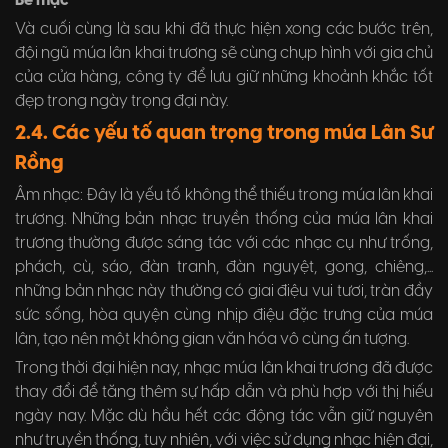
Bế mạc
Và cuối cùng là sau khi đã thực hiện xong các bước trên,
đội ngũ múa lân khai trương sẽ cùng chụp hình với gia chủ
của cửa hàng, công ty để lưu giữ những khoảnh khắc tốt
đẹp trong ngày trọng đại này.
2.4. Các yếu tố quan trọng trong múa Lân Sư
Rồng
Âm nhạc: Đây là yếu tố không thể thiếu trong múa lân khai
trương. Những bản nhạc truyền thống của múa lân khai
trương thường được sáng tác với các nhạc cụ như trống,
phách, cù, sáo, đàn tranh, đàn nguyệt, gong, chiêng,...
những bản nhạc này thường có giai điệu vui tươi, tràn đầy
sức sống, hòa quyện cùng nhịp điệu đặc trưng của múa
lân, tạo nên một không gian văn hóa vô cùng ấn tượng.
Trong thời đại hiện nay, nhạc múa lân khai trương đã được
thay đổi để tăng thêm sự hấp dẫn và phù hợp với thị hiếu
ngày nay. Mặc dù hầu hết các động tác vẫn giữ nguyên
như truyền thống, tuy nhiên, với việc sử dụng nhạc hiện đại,