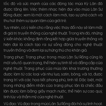
tốc độ và sức mạnh của các động tác múa Kỳ Lân đã
được tăng lên. Việc thêm nhạc hiện đại vào múa Lân Sư
Rồng được xem là một cách làm mới, tạo sự phá cách và
thu hút thêm sự quan tâm của giới trẻ.
Tuy nhiên, có ý kiến cho rằng việc thay đổi này sẽ làm mất
đi giá trị truyền thống của nghệ thuật. Trong khi đó, những
ý kiến khác khẳng định rằng kết hợp giữa truyền thống và
hiện đại là cách tạo ra sự sống động cho nghệ thuật
truyền thống và đem lại sự hứng thú cho khán giả.
Trang phục: Trang phục trong múa Lân Sư Rồng cũng là
một yếu tố quan trọng, thể hiện sự tinh tế và đẳng cấp của
nghệ thuật. Trang phục của múa lân khai trương thường
được làm từ các loại vải như lụa, satin, bông, vải tơ, được
trang trí với các họa tiết phong phú, tinh tế. Đặc biệt, một
trong những điểm nhấn của trang phục lân là chiếc đầu
lân được làm bằng giấy mạch nước, thể hiện sự cao quý,
tinh túy và thẩm mỹ của nghệ thuật.
Vũ đạo: Vũ đạo trong múa Lân Sư Rồng đòi hỏi sự linh hoạt.