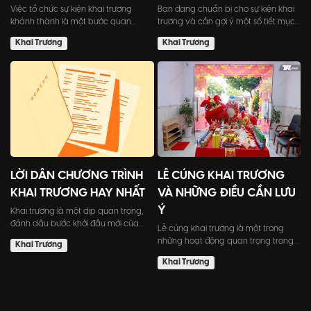
Việc tổ chức sự kiện khai trương
Bạn đang chuẩn bị cho sự kiện khai
khánh thành là một bước quan
trương và cần gợi ý một số tiết mục
trọng để đưa thương hiệu của...
để làm cho buổi lễ...
Khai Trương
Khai Trương
LỜI DẪN CHƯƠNG TRÌNH
LỄ CÚNG KHAI TRƯƠNG
KHAI TRƯƠNG HAY NHẤT
VÀ NHỮNG ĐIỀU CẦN LƯU
Ý
Khai trương là một dịp quan trọng,
đánh dấu bước khởi đầu mới của
Lễ cúng khai trương là một trong
doanh nghiệp. Vì vậy, tấ...
những hoạt động quan trọng trong
Khai Trương
văn hóa kinh doanh của n...
Khai Trương