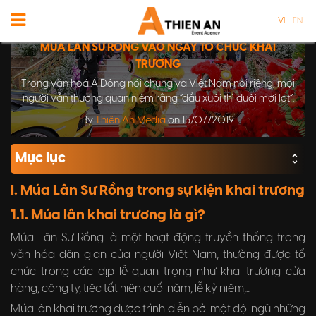
VI
EN
MÚA LÂN SƯ RỒNG VÀO NGÀY TỔ CHỨC KHAI
TRƯƠNG
Trong văn hoá Á Đông nói chung và Việt Nam nói riêng, mọi
người vẫn thường quan niệm rằng “đầu xuôi thì đuôi mới lọt”.
Người ta tin rằng trong ngày khai trương mà suôn sẻ, mua
By
Thiên An Media
on 15/07/2019
may bán đắt sẽ là bước khởi đầu cho những thành công sau
này.
Mục lục
I. Múa Lân Sư Rồng trong sự kiện khai trương
1.1. Múa lân khai trương là gì?
Múa Lân Sư Rồng là một hoạt động truyền thống trong
văn hóa dân gian của người Việt Nam, thường được tổ
chức trong các dịp lễ quan trọng như khai trương cửa
hàng, công ty, tiệc tất niên cuối năm, lễ kỷ niệm,...
Múa lân khai trương được trình diễn bởi một đội ngũ những