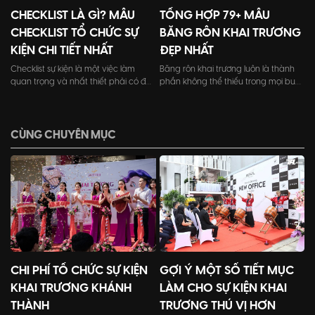
CHECKLIST LÀ GÌ? MẪU
TỔNG HỢP 79+ MẪU
CHECKLIST TỔ CHỨC SỰ
BĂNG RÔN KHAI TRƯƠNG
KIỆN CHI TIẾT NHẤT
ĐẸP NHẤT
Checklist sự kiện là một việc làm
Băng rôn khai trương luôn là thành
quan trọng và nhất thiết phải có để
phần không thể thiếu trong mọi buổi
đảm bảo sự thành công cho sự kiện
lễ khai trương của cửa hàng, doanh
cũng như giảm thiểu lỗi sót trong
nghiệp.
quá trình tổ chức chương trình.
CÙNG CHUYÊN MỤC
CHI PHÍ TỔ CHỨC SỰ KIỆN
GỢI Ý MỘT SỐ TIẾT MỤC
KHAI TRƯƠNG KHÁNH
LÀM CHO SỰ KIỆN KHAI
THÀNH
TRƯƠNG THÚ VỊ HƠN