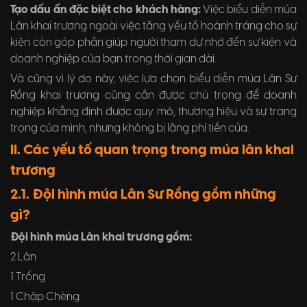
Tạo dấu ấn đặc biệt cho khách hàng:
Việc biểu diễn múa
Lân khai trương ngoài việc tăng yếu tố hoành tráng cho sự
kiện còn góp phần giúp người tham dự nhớ đến sự kiện và
doanh nghiệp của bạn trong thời gian dài.
Và cũng vì lý do này, việc lựa chọn biểu diễn múa Lân Sư
Rồng khai trương cũng cần được chú trọng để doanh
nghiệp khẳng định được quy mô, thương hiệu và sự trang
trọng của mình, nhưng không bị lãng phí tiền của.
II. Các yếu tố quan trọng trong múa lân khai
trương
2.1. Đội hình múa Lân Sư Rồng gồm những
gì?
Đội hình múa Lân khai trương gồm:
2 Lân
1 Trống
1 Chập Chèng