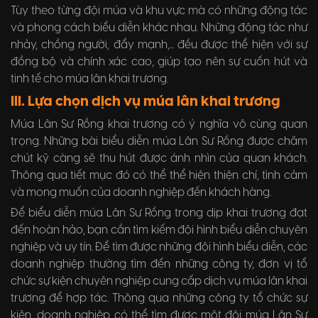
Tùy theo từng đội múa và khu vực mà có những động tác
và phong cách biểu diễn khác nhau. Những động tác như
nhảy, chồng người, đẩy mạnh,... đều được thể hiện với sự
đồng bộ và chính xác cao, giúp tạo nên sự cuốn hút và
tinh tế cho múa lân khai trương.
III. Lựa chọn dịch vụ múa lân khai trương
Múa Lân Sư Rồng khai trương có ý nghĩa vô cùng quan
trọng. Những bài biểu diễn múa Lân Sư Rồng được chăm
chút kỹ càng sẽ thu hút được ánh nhìn của quan khách.
Thông qua tiết mục đó có thể thể hiện thiện chí, tình cảm
và mong muốn của doanh nghiệp đến khách hàng.
Để biểu diễn múa Lân Sư Rồng trong dịp khai trương đạt
đến hoàn hảo, bạn cần tìm kiếm đội hình biểu diễn chuyên
nghiệp và uy tín. Để tìm được những đội hình biểu diễn, các
doanh nghiệp thường tìm đến những công ty, đơn vị tổ
chức sự kiện chuyên nghiệp cung cấp dịch vụ múa lân khai
trương để hợp tác. Thông qua những công ty tổ chức sự
kiện, doanh nghiệp có thể tìm được một đội múa Lân Sư