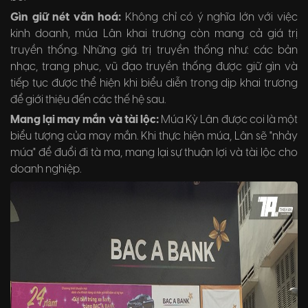
Gìn giữ nét văn hoá:
Không chỉ có ý nghĩa lớn với việc
kinh doanh, múa Lân khai trương còn mang cả giá trị
truyền thống. Những giá trị truyền thống như: các bản
nhạc, trang phục, vũ đạo truyền thống được giữ gìn và
tiếp tục được thể hiện khi biểu diễn trong dịp khai trương
để giới thiệu đến các thế hệ sau.
Mang lại may mắn và tài lộc:
Múa Kỳ Lân được coi là một
biểu tượng của may mắn. Khi thực hiện múa, Lân sẽ "nhảy
múa" để đuổi đi tà ma, mang lại sự thuận lợi và tài lộc cho
doanh nghiệp.