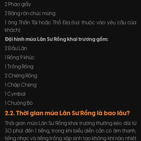
2 Pháo giấy
2 Băng rôn chúc mừng
1 ông Thần Tài hoặc Thổ Địa (tuỳ thuộc vào yêu cầu của
khách)
Đội hình múa Lân Sư Rồng khai trương gồm:
2 Đầu Lân
1 Rồng 9 khúc
1 Trống Rồng
2 Chiêng Rồng
1 Chập Chèng
1 Cymbal
1 Chuông Bò
2.2. Thời gian múa Lân Sư Rồng là bao lâu?
Thời gian múa Lân Sư Rồng khai trương thường kéo dài từ
30 phút đến 1 tiếng, trong khi biểu diễn cần có âm thanh,
tiếng nhạc và tiếng trống xập xình tạo không khí náo nhiệt