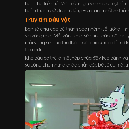
hợp cho trẻ nhỏ. Mỗi mảnh ghép nên có một hình 
hoàn thành bức tranh đúng và nhanh nhất sẽ thắn
Truy tìm báu vật
Bạn sẽ chia các bé thành các nhóm (số lượng linh
và vòng chơi. Mỗi vòng chơi sẽ cung cấp một gợi ý v
mỗi vòng sẽ giúp thu thập một chìa khóa để mở k
trò chơi.
Kho báu có thể là một hộp chứa đầy kẹo bánh và đ
sự công phu, nhưng chắc chắn các bé sẽ có một trải