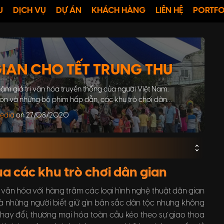
U
DỊCH VỤ
DỰ ÁN
KHÁCH HÀNG
LIÊN HỆ
PORTFO
IAN CHO TẾT TRUNG THU
ậm giá trị văn hóa truyền thống của người Việt Nam.
n và những bộ phim hấp dẫn, các khu trò chơi dân
ng thể thiếu trong đêm trăng rằm.
Media
on 27/08/2020
ua các khu trò chơi dân gian
g văn hóa với hàng trăm các loại hình nghệ thuật dân gian
vì là những người biết giữ gìn bản sắc dân tộc nhưng không
 thay đổi, thương mại hóa toàn cầu kéo theo sự giao thoa