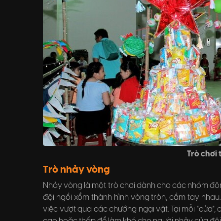
Trò chơi 
Trò nhảy vòng
Nhảy vòng là một trò chơi dành cho các nhóm đông n
đội ngồi xổm thành hình vòng tròn, cầm tay nhau. 
việc vượt qua các chướng ngại vật. Tại mỗi "cửa", 