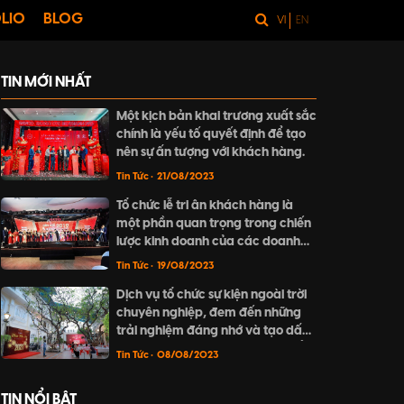
LIO
BLOG
VI
EN
TIN MỚI NHẤT
Một kịch bản khai trương xuất sắc
chính là yếu tố quyết định để tạo
nên sự ấn tượng với khách hàng.
Tin Tức
• 21/08/2023
Tổ chức lễ tri ân khách hàng là
một phần quan trọng trong chiến
lược kinh doanh của các doanh
nghiệp nhằm củng cố vị thế của
Tin Tức
• 19/08/2023
mình trên thị trường.
Dịch vụ tổ chức sự kiện ngoài trời
chuyên nghiệp, đem đến những
trải nghiệm đáng nhớ và tạo dấu
ấn riêng. Hãy khám phá cách tổ
Tin Tức
• 08/08/2023
chức sự kiện ngoài trời thú vị và
đầy mê hoặc tại bài viết này.
TIN NỔI BẬT