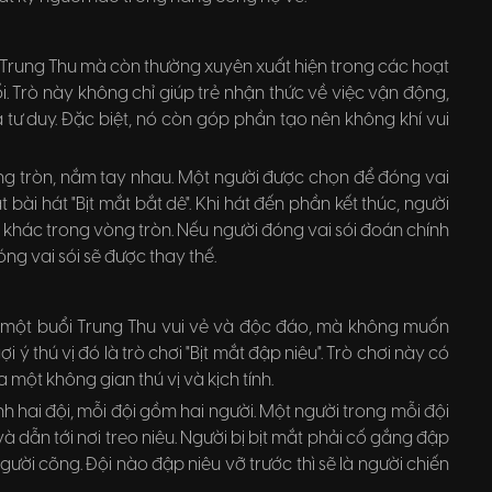
y Trung Thu mà còn thường xuyên xuất hiện trong các hoạt
. Trò này không chỉ giúp trẻ nhận thức về việc vận động,
tư duy. Đặc biệt, nó còn góp phần tạo nên không khí vui
ng tròn, nắm tay nhau. Một người được chọn để đóng vai
 bài hát "Bịt mắt bắt dê". Khi hát đến phần kết thúc, người
 khác trong vòng tròn. Nếu người đóng vai sói đoán chính
óng vai sói sẽ được thay thế.
 một buổi Trung Thu vui vẻ và độc đáo, mà không muốn
ý thú vị đó là trò chơi "Bịt mắt đập niêu". Trò chơi này có
 một không gian thú vị và kịch tính.
h hai đội, mỗi đội gồm hai người. Một người trong mỗi đội
và dẫn tới nơi treo niêu. Người bị bịt mắt phải cố gắng đập
ười cõng. Đội nào đập niêu vỡ trước thì sẽ là người chiến