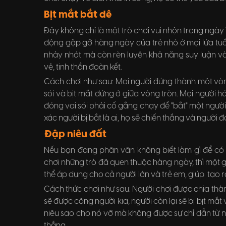
Bịt mắt bắt dê
Đây không chỉ là một trò chơi vui nhộn trong ngà
động gặp gỡ hàng ngày của trẻ nhỏ ở mọi lứa tuổi
nhảy nhót mà còn rèn luyện khả năng suy luận và 
vẻ, tinh thần đoàn kết.
Cách chơi như sau: Mọi người đứng thành một vò
sói và bịt mắt đứng ở giữa vòng tròn. Mọi người hát
đóng vai sói phải cố gắng chạy để "bắt" một người
xác người bị bắt là ai, họ sẽ chiến thắng và người đ
Đập niêu đất
Nếu bạn đang phân vân không biết làm gì để có
chơi những trò đã quen thuộc hàng ngày, thì một gợi 
thể áp dụng cho cả người lớn và trẻ em, giúp tạo ra
Cách thức chơi như sau: Người chơi được chia thàn
sẽ được cõng người kia, người còn lại sẽ bị bịt mắt 
niêu sao cho nó vỡ mà không được sự chỉ dẫn từ ng
thắng.