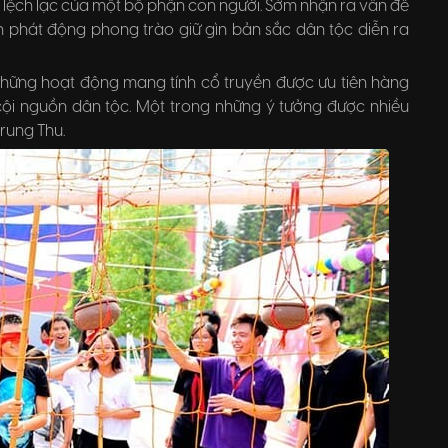
 lệch lạc của một bộ phận con người. Sớm nhận ra vấn đề
 phát động phong trào giữ gìn bản sắc dân tộc diễn ra
 những hoạt động mang tính cổ truyền được ưu tiên hàng
 cội nguồn dân tộc. Một trong những ý tưởng được nhiều
Trung Thu.