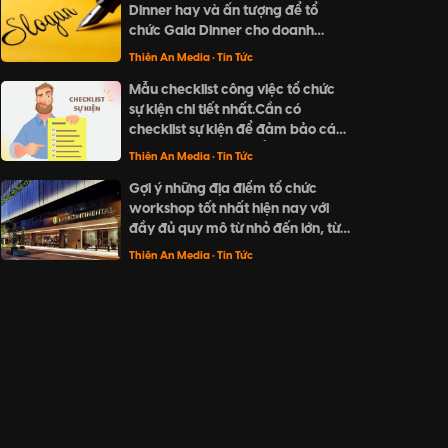
Dinner hay và ấn tượng để tổ
về món quà đặc biệt và ý nghĩa
chức Gala Dinner cho doanh
cho người thân và đối tác trong
nghiệp? Khám phá ngay "Top 20
dịp cuối năm này.
Thiên An Media
• Tin Tức
slogan Gala Dinner hay và ấn
Mẫu checklist công việc tổ chức
tượng nhất" của Thiên An Media
sự kiện chi tiết nhất.Cần có
với những ý tưởng sáng tạo, ngắn
checklist sự kiện để đảm bảo các
gọn và dễ nhớ.
đầu mục đã được kiểm tra cũng
Thiên An Media
• Tin Tức
như không bỏ sót bất kì công việc
Gợi ý những địa điểm tổ chức
nào.
workshop tốt nhất hiện nay với
đầy đủ quy mô từ nhỏ đến lớn, từ
không gian ngoài trời cho đến
Thiên An Media
• Tin Tức
trong nhà.