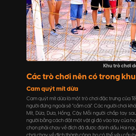
Khu trò chơi d
Các trò chơi nên có trong kh
Cam quýt mít dừa
Cam quýt mít dừa là một trò chơi đặc trưng của Tết
người đứng ngoài sẽ "cầm cái". Các người chơi kh
Mít, Dừa, Dưa, Hồng, Cậy. Mỗi người chấp tay s
người bằng cách đặt một vật gì đó vào tay của họ
chọn phải chạy về đích đã được đánh dấu. Hai ngư
chơi chạy về đích thành công, họ có thể yêu cầu b