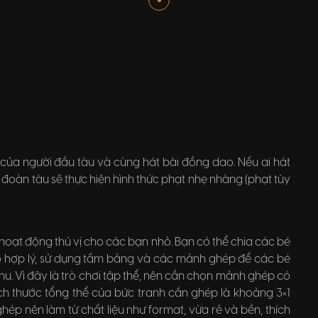
của người đầu tàu và cùng hát bài đồng dao. Nếu ai hát
đoàn tàu sẽ thực hiện hình thức phạt nhẹ nhàng (phạt tùy
 hoạt động thú vị cho các bạn nhỏ. Bạn có thể chia các bé
o hợp lý, sử dụng tấm bảng và các mảnh ghép để các bé
hu. Vì đây là trò chơi tập thể, nên cần chọn mảnh ghép có
ích thước tổng thể của bức tranh cần ghép là khoảng 3×1
hép nên làm từ chất liệu như format, vừa rẻ và bền, thích