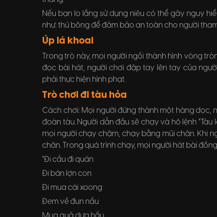
Nếu bạn lo lắng sử dụng niêu có thể gây nguy hi
như: thú bông để đảm bảo an toàn cho người tham
Úp lá khoai
Trong trò này, mọi người ngồi thành hình vòng tròn,
đọc bài hát, người chơi đập tay lên tay của ngườ
phải thực hiện hình phạt.
Trò chơi đi tàu hỏa
Cách chơi: Mọi người đứng thành một hàng dọc, ng
đoàn tàu. Người dẫn đầu sẽ chạy và hô lệnh "Tàu lê
mọi người chạy chậm, chạy bằng mũi chân. Khi n
chân. Trong quá trình chạy, mọi người hát bài đồn
"Đi cầu đi quán
Đi bán lợn con
Đi mua cái xoong
Đem về đun nấu
Mua quả dưa hấu