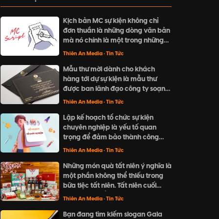
Kịch bản MC sự kiện không chỉ
đơn thuần là những dòng văn bản
mà nó chính là một trong những
yếu tố làm nên sự thành công cho
Thiên An Media
• Tin Tức
doanh nghiệp của bạn.
Mẫu thư mời dành cho khách
hàng tới dự sự kiện là mẫu thư
được ban lãnh đạo công ty soạn
thảo, gửi tới khách hàng nhằm
Thiên An Media
• Tin Tức
thông báo nội dung sự kiện và
Lập kế hoạch tổ chức sự kiện
đưa ra lời mời tham dự sự kiện.
chuyên nghiệp là yếu tố quan
trọng để đảm bảo thành công
cho một sự kiện. Từ việc xác định
Thiên An Media
• Tin Tức
mục tiêu, đối tượng tham gia,
Những món quà tất niên ý nghĩa là
ngân sách, đến lựa chọn địa điểm
một phần không thể thiếu trong
và thiết kế trang trí, tất cả đều
bữa tiệc tất niên. Tất niên cuối
cần được tính toán và chuẩn bị kỹ
năm là dịp để đoàn viên sum vầy
càng.
Thiên An Media
• Tin Tức
và gửi đi những lời chúc tốt đẹp.
Bạn đang tìm kiếm slogan Gala
Hãy cùng khám phá những gợi ý