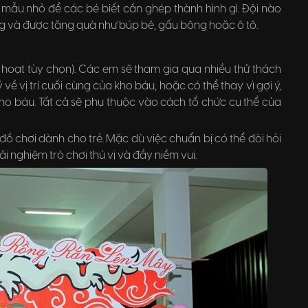
mẫu nhỏ để các bé biết cần ghép thành hình gì. Đội nào
g và được tặng quà như búp bê, gấu bông hoặc ô tô.
 hoạt tùy chọn). Các em sẽ tham gia qua nhiều thử thách
ề vị trí cuối cùng của kho báu, hoặc có thể thay vì gợi ý,
ho báu. Tất cả sẽ phụ thuộc vào cách tổ chức cụ thể của
ồ chơi dành cho trẻ. Mặc dù việc chuẩn bị có thể đòi hỏi
 nghiệm trò chơi thú vị và đầy niềm vui.