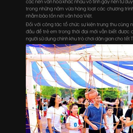
các nền văn hóa khác nhau vô tình gây nên tư duy
trong những năm vừa hàng loạt các chương trình
nhằm bảo tồn nét văn hóa Việt.
Đối với công tác tổ chức sự kiện trung thu cùng
đầu để trẻ em trong thời đại mới vẫn biết được
người sử dụng chính khu trò chơi dân gian cho tết 