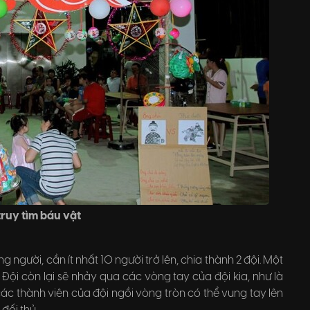
truy tìm báu vật
gười, cần ít nhất 10 người trở lên, chia thành 2 đội. Một
Đội còn lại sẽ nhảy qua các vòng tay của đội kia, như là
các thành viên của đội ngồi vòng tròn có thể vung tay lên