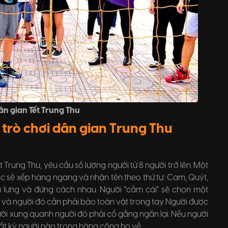
ân gian Tết Trung Thu
u trò chơi dân gian Trung Thu
 Trung Thu, yêu cầu số lượng người từ 8 người trở lên. Một
ác sẽ xếp hàng ngang và nhận tên theo thứ tự: Cam, Quýt,
au lưng và đứng cách nhau. Người "cầm cái" sẽ chọn một
 và người đó cần phải bảo toàn vật trong tay. Người được
ời xung quanh người đó phải cố gắng ngăn lại. Nếu người
ất kỳ người nào trong hàng cõng họ về.