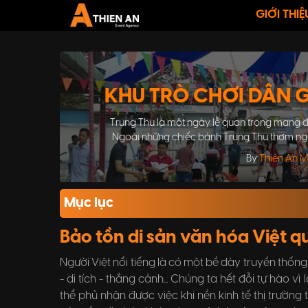
GIỚI THIỆ
KHU TRÒ CHƠI DÂN G
Trung Thu là một ngày lễ quan trọng mang đ
Ngoài những chiếc bánh Trung Thu thơm ngo
gian cũng là một phần khô
By
Thiên An 
Mục lục
Bảo tồn di sản văn hóa Việt q
Người Việt nổi tiếng là có một bề dày truyền thốn
- di tích - thắng cảnh... Chúng ta hết đỗi tự hào 
thể phủ nhận được việc khi nền kinh tế thị trường