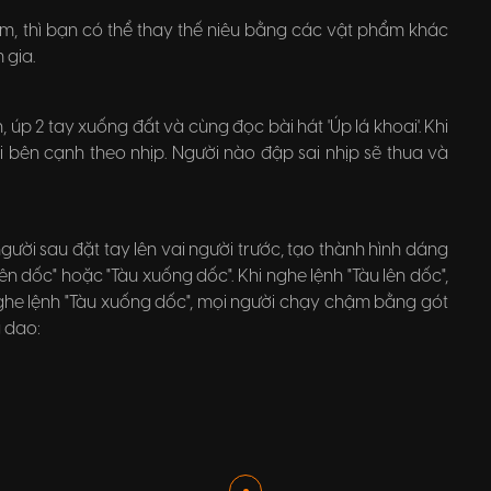
ểm, thì bạn có thể thay thế niêu bằng các vật phẩm khác
 gia.
 úp 2 tay xuống đất và cùng đọc bài hát 'Úp lá khoai'. Khi
i bên cạnh theo nhịp. Người nào đập sai nhịp sẽ thua và
ười sau đặt tay lên vai người trước, tạo thành hình dáng
n dốc" hoặc "Tàu xuống dốc". Khi nghe lệnh "Tàu lên dốc",
ghe lệnh "Tàu xuống dốc", mọi người chạy chậm bằng gót
g dao: