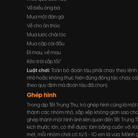
Về biếu ông bà
Mua một đàn gà
Về cho ăn thóc
Mua lược chải tóc
Mua cặp cài đầu
Đi mau, về mau
Kẻo trời sắp tối."
Luật chơi:
Toàn bộ đoàn tàu phải chạy theo lệnh 
nhỏ hoặc không thực hiện đúng động tác chạy, cả 
theo quy định mà đoàn tàu đã chọn).
Ghép hình
Trong dịp Tết Trung Thu, trò ghép hình cũng là một
thành các nhóm nhỏ, sắp xếp không gian sao ch
ghép thành một hình ảnh liên quan đến Tết Trung T
kích thước lớn, có thể được làm bằng cuốn vở. K
mét, mỗi nhóm chơi có từ 5 - 10 em là vừa. Mảnh g