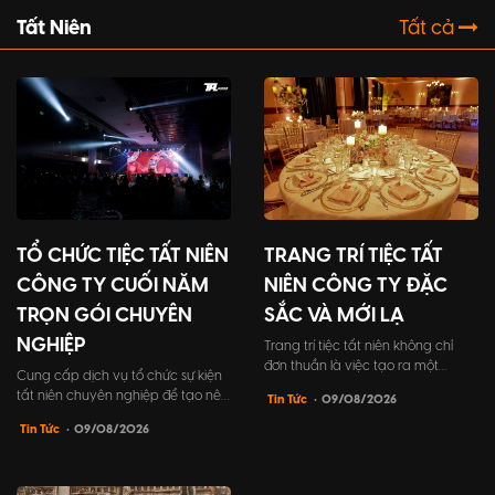
Tất Niên
Tất cả
TỔ CHỨC TIỆC TẤT NIÊN
TRANG TRÍ TIỆC TẤT
CÔNG TY CUỐI NĂM
NIÊN CÔNG TY ĐẶC
TRỌN GÓI CHUYÊN
SẮC VÀ MỚI LẠ
NGHIỆP
Trang trí tiệc tất niên không chỉ
đơn thuần là việc tạo ra một
Cung cấp dịch vụ tổ chức sự kiện
không gian đẹp mắt, mà còn
tất niên chuyên nghiệp để tạo nên
Tin Tức
• 09/08/2026
mang trong mình ý nghĩa to lớn.
những khoảnh khắc đáng nhớ cho
Đó là cách để công ty khẳng định
Tin Tức
• 09/08/2026
buổi tiệc kết nối đồng nghiệp và
đẳng cấp cũng như thể hiện sự
đối tác khách hàng. Bài viết này sẽ
quan tâm vào sự kiện gặp gỡ cuối
giúp bạn tìm hiểu mọi điều cần
năm của công ty mình.