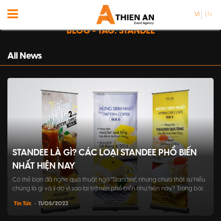
VI
EN
BLOG - TAG: STANDEE
All News
STANDEE LÀ GÌ? CÁC LOẠI STANDEE PHỔ BIẾN
NHẤT HIỆN NAY
Có thể bạn đã nghe qua thuật ngữ "Standee", nhưng chưa thật sự hiểu
chúng là gì và lí do vì sao lại trở nên phổ biến như hiện nay? Trong bài
viết này, chúng ta sẽ cùng tìm hiểu về khái niệm của Standee, các
Tin Tức
• 11/05/2023
dòng sản phẩm phổ biến và cách có thể tận dụng chúng để quảng
bá thương h...