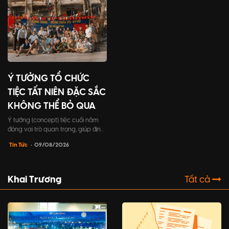
biết về cách tổ chức tất niên công
ty, từ lợi ích đến những bước tổ
chức chi tiết.
Ý TƯỞNG TỔ CHỨC
TIỆC TẤT NIÊN ĐẶC SẮC
KHÔNG THỂ BỎ QUA
Ý tưởng (concept) tiệc cuối năm
đóng vai trò quan trọng, giúp định
hình toàn bộ khía cạnh trong sự
Tin Tức
• 09/08/2026
kiện, từ chủ đề, trò chơi, cho đến
trang phục người tham dự,...một ý
tưởng tốt sẽ tạo nên một trải
nghiệm đáng nhớ cho khách mời.
Khai Trương
Tất cả