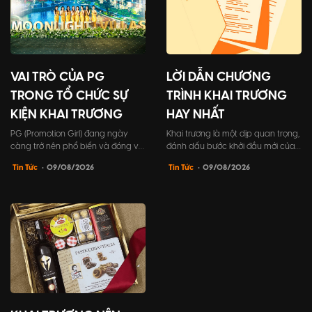
VAI TRÒ CỦA PG
LỜI DẪN CHƯƠNG
TRONG TỔ CHỨC SỰ
TRÌNH KHAI TRƯƠNG
KIỆN KHAI TRƯƠNG
HAY NHẤT
PG (Promotion Girl) đang ngày
Khai trương là một dịp quan trọng,
càng trở nên phổ biến và đóng vai
đánh dấu bước khởi đầu mới của
trò không thể thiếu trong tổ chức
doanh nghiệp. Vì vậy, tất cả các
Tin Tức
• 09/08/2026
Tin Tức
• 09/08/2026
sự kiện khai trương. PG không chỉ
yếu tố trong sự kiện cần được
giúp chương trình trở nên hấp dẫn
chuẩn bị kỹ lưỡng, đặc biệt là lời
và sôi động hơn, mà còn đóng góp
dẫn chương trình khai trương. Đây
tích cực vào việc xây dựng hình
chính là điểm nhấn để góp phần
ảnh thương hiệu và tạo dựng ấn
tạo nên sự thành công và để lại ấn
tượng mạnh mẽ đối...
tượng sâu sắc tr...