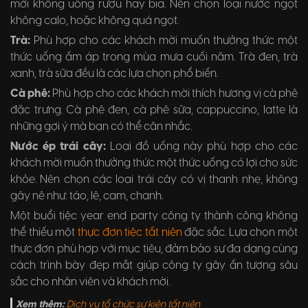
mời không uống rượu hay bia. Nên chọn loại nước ngọt
không calo, hoặc không quá ngọt.
Trà:
Phù hợp cho các khách mời muốn thưởng thức một
thức uống ấm áp trong mùa mưa cuối năm. Trà đen, trà
xanh, trà sữa đều là các lựa chọn phổ biến.
Cà phê:
Phù hợp cho các khách mời thích hương vị cà phê
đặc trưng. Cà phê đen, cà phê sữa, cappuccino, latte là
những gợi ý mà bạn có thể cân nhắc.
Nước ép trái cây:
Loại đồ uống này phù hợp cho các
khách mời muốn thưởng thức một thức uống có lợi cho sức
khỏe. Nên chọn các loại trái cây có vị thanh nhẹ, không
gây nê như: táo, lê, cam, chanh.
Một buổi tiệc year end party công ty thành công không
thể thiếu một
thực đơn tiệc tất niên
đặc sắc. Lựa chọn một
thực đơn phù hợp với mục tiêu, đảm bảo sự đa dạng cùng
cách trình bày đẹp mắt giúp công ty gây ấn tượng sâu
sắc cho nhân viên và khách mời.
Xem thêm:
Dịch vụ tổ chức sự kiện tất niên