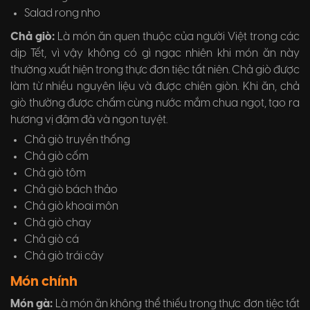
Salad rong nho
Chả giò:
Là món ăn quen thuộc của người Việt trong các
dịp Tết, vì vậy không có gì ngạc nhiên khi món ăn này
thường xuất hiện trong thực đơn tiệc tất niên. Chả giò được
làm từ nhiều nguyên liệu và được chiên giòn. Khi ăn, chả
giò thường được chấm cùng nước mắm chua ngọt, tạo ra
hương vị đậm đà và ngon tuyệt.
Chả giò truyền thống
Chả giò cốm
Chả giò tôm
Chả giò bách thảo
Chả giò khoai môn
Chả giò chay
Chả giò cá
Chả giò trái cây
Món chính
Món gà:
Là món ăn không thể thiếu trong thực đơn tiệc tất