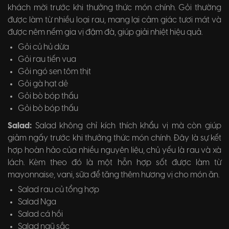
khách mời trước khi thưởng thức món chính. Gỏi thường
được làm từ nhiều loại rau, mang lại cảm giác tươi mát và
được nêm nếm gia vị đậm đà, giúp giải nhiệt hiệu quả.
Gỏi củ hủ dừa
Gỏi rau tiến vua
Gỏi ngó sen tôm thịt
Gỏi gà hạt dẻ
Gỏi bò bóp thấu
Gỏi bò bóp thấu
Salad:
Salad không chỉ kích thích khẩu vị mà còn giúp
giảm ngấy trước khi thưởng thức món chính. Đây là sự kết
hợp hoàn hảo của nhiều nguyên liệu, chủ yếu là rau và xà
lách. Kèm theo đó là một hỗn hợp sốt được làm từ
mayonnaise, vani, sữa để tăng thêm hương vị cho món ăn.
Salad rau củ tổng hợp
Salad Nga
Salad cá hồi
Salad ngũ sắc