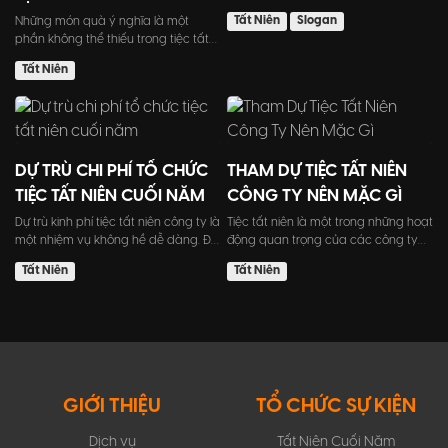
sáng tạo và ấn tượ...
Tất Niên
Slogan
Những món quà ý nghĩa là một
phần không thể thiếu trong tiệc tất
niên. Tổ chức tiệc tất ni...
Tất Niên
DỰ TRÙ CHI PHÍ TỔ CHỨC
THAM DỰ TIỆC TẤT NIÊN
TIỆC TẤT NIÊN CUỐI NĂM
CÔNG TY NÊN MẶC GÌ
Dự trù kinh phí tiệc tất niên công ty là
Tiệc tất niên là một trong những hoạt
một nhiệm vụ không hề dễ dàng. Đôi
động quan trọng của các công ty
khi, những sai...
để kết thúc năm cũ....
Tất Niên
Tất Niên
GIỚI THIỆU
TỔ CHỨC SỰ KIỆN
Dịch vụ
Tất Niên Cuối Năm