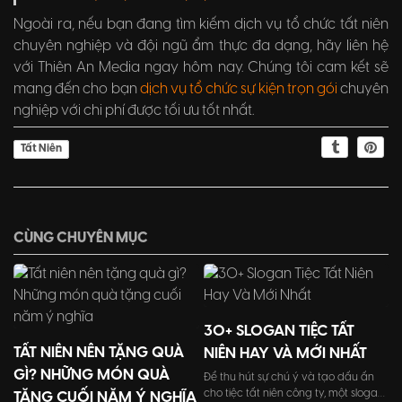
Ngoài ra, nếu bạn đang tìm kiếm dịch vụ tổ chức tất niên
chuyên nghiệp và đội ngũ ẩm thực đa dạng, hãy liên hệ
với Thiên An Media ngay hôm nay. Chúng tôi cam kết sẽ
mang đến cho bạn
dịch vụ tổ chức sự kiện trọn gói
chuyên
nghiệp với chi phí được tối ưu tốt nhất.
Tất Niên
CÙNG CHUYÊN MỤC
30+ SLOGAN TIỆC TẤT
TẤT NIÊN NÊN TẶNG QUÀ
NIÊN HAY VÀ MỚI NHẤT
GÌ? NHỮNG MÓN QUÀ
Để thu hút sự chú ý và tạo dấu ấn
cho tiệc tất niên công ty, một slogan
TẶNG CUỐI NĂM Ý NGHĨA