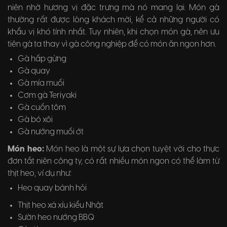
niên nhờ hương vị đặc trưng mà nó mang lại. Món gà
thường rất được lòng khách mời, kể cả những người có
khẩu vị khó tính nhất. Tuy nhiên, khi chọn món gà, nên ưu
tiên gà ta thay vì gà công nghiệp để có món ăn ngon hơn.
Gà hấp gừng
Gà quay
Gà mía muối
Cơm gà Teriyaki
Gà cuốn tôm
Gà bó xôi
Gà nướng muối ớt
Món heo:
Món heo là một sự lựa chọn tuyệt vời cho thực
đơn tất niên công ty, có rất nhiều món ngon có thể làm từ
thịt heo, ví dụ như:
Heo quay bánh hỏi
Thịt heo xá xíu kiểu Nhật
Sườn heo nướng BBQ