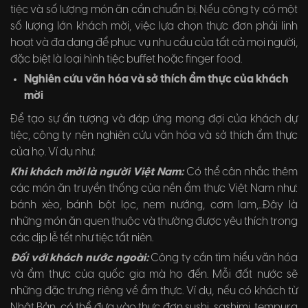
tiệc và số lượng món ăn cần chuẩn bị. Nếu công ty có một
số lượng lớn khách mời, việc lựa chọn thực đơn phải linh
hoạt và đa dạng để phục vụ nhu cầu của tất cả mọi người,
đặc biệt là loại hình tiệc buffet hoặc finger food.
Nghiên cứu văn hóa và sở thích ẩm thực của khách
mời
Để tạo sự ấn tượng và đáp ứng mong đợi của khách dự
tiệc, công ty nên nghiên cứu văn hóa và sở thích ẩm thực
của họ. Ví dụ như:
Khi khách mời là người Việt Nam:
Có thể cân nhắc thêm
các món ăn truyền thống của nền ẩm thực Việt Nam như:
bánh xèo, bánh bột lọc, nem nướng, cơm lam,...Đây là
những món ăn quen thuộc và thường được yêu thích trong
các dịp lễ tết như tiệc tất niên.
Đối với khách nước ngoài:
Công ty cần tìm hiểu văn hóa
và ẩm thực của quốc gia mà họ đến. Mỗi đất nước sẽ
những đặc trưng riêng về ẩm thực. Ví dụ, nếu có khách từ
Nhật Bản, có thể đưa vào thực đơn sushi, sashimi, tempura