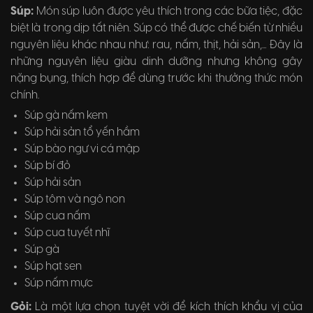
Súp:
Món súp luôn được yêu thích trong các bữa tiệc, đặc
biệt là trong dịp tất niên. Súp có thể được chế biến từ nhiều
nguyên liệu khác nhau như: rau, nấm, thịt, hải sản,... Đây là
những nguyên liệu giàu dinh dưỡng nhưng không gây
nặng bụng, thích hợp để dùng trước khi thưởng thức món
chính.
Súp gà nấm kem
Súp hải sản tổ yến hầm
Súp bào ngư vi cá mập
Súp bí đỏ
Súp hải sản
Súp tôm và ngô non
Súp cua nấm
Súp cua tuyết nhĩ
Súp gà
Súp hạt sen
Súp nấm mực
Gỏi:
Là một lựa chọn tuyệt vời để kích thích khẩu vị của