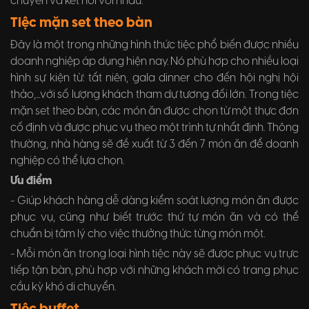
chuyển và kết nối với nhau.
Tiệc mặn set theo bàn
Đây là một trong những hình thức tiệc phổ biến được nhiều
doanh nghiệp áp dụng hiện nay. Nó phù hợp cho nhiều loại
hình sự kiện từ: tất niên, gala dinner cho đến hội nghị hội
thảo,...với số lượng khách tham dự tương đối lớn. Trong tiệc
mặn set theo bàn, các món ăn được chọn từ một thực đơn
cố định và được phục vụ theo một trình tự nhất định. Thông
thường, nhà hàng sẽ đề xuất từ 3 đến 7 món ăn để doanh
nghiệp có thể lựa chọn.
Ưu điểm
- Giúp khách hàng dễ dàng kiểm soát lượng món ăn được
phục vụ, cũng như biết trước thứ tự món ăn và có thể
chuẩn bị tâm lý cho việc thưởng thức từng món một.
- Mỗi món ăn trong loại hình tiệc này sẽ được phục vụ trực
tiếp tận bàn, phù hợp với những khách mời có trang phục
cầu kỳ khó di chuyển.