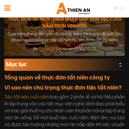
VI
EN
THỰC ĐƠN TẤT NIÊN - ĐIỂM NHẤN GIÚP ĐÊM TIỆC CUỐI
NĂM TRỌN VẸN HƠN
Cuối năm đang đến gần, đó là thời điểm thích hợp để bắt đầu
lên kế hoạch tổ chức tiệc tất niên hoàn hảo nhằm kỷ niệm
một năm làm việc hăng say cũng như gặt hái được những
By
Thiên An Media
on 13/10/2022
“quả ngọt” trong công việc. Và một yếu tố quan trọng trong
bữa tiệc không thể thiếu là thực đơn tiệc tất niên công ty.
Mục lục
Tổng quan về thực đơn tất niên công ty
Vì sao nên chú trọng thực đơn tiệc tất niên?
Tiệc tất niên cuối năm
bao gồm 2 phần: lễ và hội. Nếu phần
lễ tập trung vào các tiết mục văn nghệ, lãnh đạo phát biểu
và trao giải thưởng cho nhân viên thì phần hội lại tập trung
vào ăn uống. Để một buổi tiệc cuối năm đầm ấm, vui tươi
và được tận hưởng những món ăn hấp dẫn thì việc chuẩn