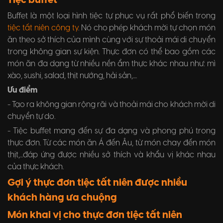
Tiệc buffet
Buffet là một loại hình tiệc tự phục vụ rất phổ biến trong
tiệc tất niên công ty
. Nó cho phép khách mời tự chọn món
ăn theo sở thích của mình cùng với sự thoải mái di chuyển
trong không gian sự kiện. Thực đơn có thể bao gồm các
món ăn đa dạng từ nhiều nền ẩm thực khác nhau như: mì
xào, sushi, salad, thịt nướng, hải sản,....
Ưu điểm
- Tạo ra không gian rộng rãi và thoải mái cho khách mời di
chuyển tự do.
- Tiệc buffet mang đến sự đa dạng và phong phú trong
thực đơn. Từ các món ăn Á đến Âu, từ món chay đến món
thịt,...đáp ứng được nhiều sở thích và khẩu vị khác nhau
của thực khách.
Gợi ý thực đơn tiệc tất niên được nhiều
khách hàng ưa chuộng
Món khai vị cho thực đơn tiệc tất niên