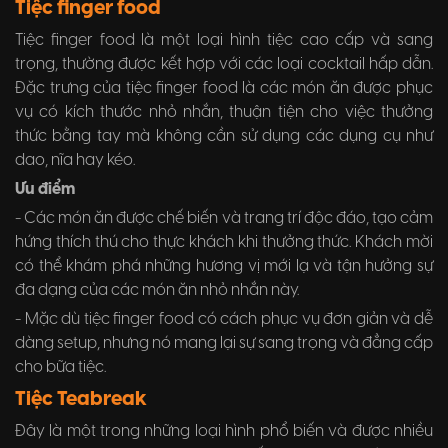
Tiệc finger food
Tiệc finger food là một loại hình tiệc cao cấp và sang
trọng, thường được kết hợp với các loại cocktail hấp dẫn.
Đặc trưng của tiệc finger food là các món ăn được phục
vụ có kích thước nhỏ nhắn, thuận tiện cho việc thưởng
thức bằng tay mà không cần sử dụng các dụng cụ như
dao, nĩa hay kéo.
Ưu điểm
- Các món ăn được chế biến và trang trí độc đáo, tạo cảm
hứng thích thú cho thực khách khi thưởng thức. Khách mời
có thể khám phá những hương vị mới lạ và tận hưởng sự
đa dạng của các món ăn nhỏ nhắn này.
- Mặc dù tiệc finger food có cách phục vụ đơn giản và dễ
dàng setup, nhưng nó mang lại sự sang trọng và đẳng cấp
cho bữa tiệc.
Tiệc Teabreak
Đây là một trong những loại hình phổ biến và được nhiều