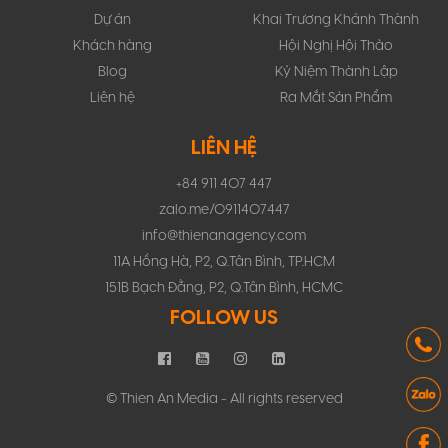
Dự án
Khai Trương Khánh Thành
Khách hàng
Hội Nghị Hội Thảo
Blog
Kỷ Niệm Thành Lập
Liên hệ
Ra Mắt Sản Phẩm
LIÊN HỆ
+84 911 407 447
zalo.me/0911407447
info@thienanagency.com
11A Hồng Hà, P2, Q.Tân Bình, TP.HCM
151B Bạch Đằng, P2, Q.Tân Bình, HCMC
FOLLOW US
© Thien An Media - All rights reserved