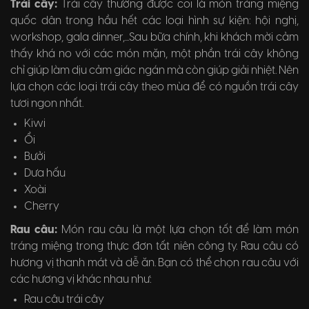
Trái cây:
Trái cây thường được coi là món tráng miệng
quốc dân trong hầu hết các loại hình sự kiện: hội nghị,
workshop, gala dinner,...Sau bữa chính, khi khách mời cảm
thấy khá no với các món mặn, một phần trái cây không
chỉ giúp làm dịu cảm giác ngán mà còn giúp giải nhiệt. Nên
lựa chọn các loại trái cây theo mùa để có nguồn trái cây
tươi ngon nhất.
Kiwi
Ổi
Bưởi
Dưa hấu
Xoài
Cherry
Rau câu:
Món rau câu là một lựa chọn tốt để làm món
tráng miệng trong thực đơn tất niên công ty. Rau câu có
hương vị thanh mát và dễ ăn. Bạn có thể chọn rau câu với
các hương vị khác nhau như:
Rau câu trái cây