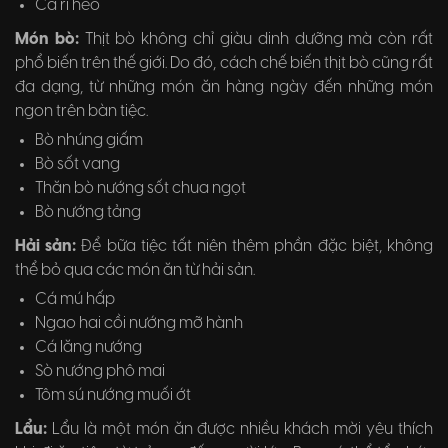
Cà ri heo
Món bò:
Thịt bò không chỉ giàu dinh dưỡng mà còn rất
phổ biến trên thế giới. Do đó, cách chế biến thịt bò cũng rất
đa dạng, từ những món ăn hàng ngày đến những món
ngon trên bàn tiệc.
Bò nhúng giấm
Bò sốt vang
Thăn bò nướng sốt chua ngọt
Bò nướng tảng
Hải sản:
Để bữa tiệc tất niên thêm phần đặc biệt, không
thể bỏ qua các món ăn từ hải sản.
Cá mú hấp
Ngao hai cồi nướng mỡ hành
Cá lăng nướng
Sò nướng phô mai
Tôm sú nướng muối ớt
Lẩu:
Lẩu là một món ăn được nhiều khách mời yêu thích