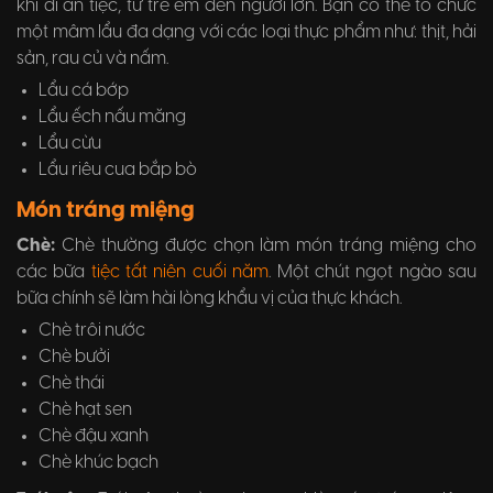
khi đi ăn tiệc, từ trẻ em đến người lớn. Bạn có thể tổ chức
một mâm lẩu đa dạng với các loại thực phẩm như: thịt, hải
sản, rau củ và nấm.
Lẩu cá bớp
Lẩu ếch nấu măng
Lẩu cừu
Lẩu riêu cua bắp bò
Món tráng miệng
Chè:
Chè thường được chọn làm món tráng miệng cho
các bữa
tiệc tất niên cuối năm
. Một chút ngọt ngào sau
bữa chính sẽ làm hài lòng khẩu vị của thực khách.
Chè trôi nước
Chè bưởi
Chè thái
Chè hạt sen
Chè đậu xanh
Chè khúc bạch