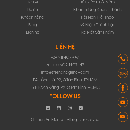
Dịch vụ
Tất Niên Cuối Năm
Dự án
Khai Trương Khánh Thành
Khách hàng
Hội Nghị Hội Thảo
Blog
Kỷ Niệm Thành Lập
Liên hệ
Ra Mắt Sản Phẩm
LIÊN HỆ
+84 911 407 447
zalo.me/0911407447
info@thienanagency.com
11A Hồng Hà, P2, Q.Tân Bình, TP.HCM
151B Bạch Đằng, P2, Q.Tân Bình, HCMC
FOLLOW US
© Thien An Media - All rights reserved