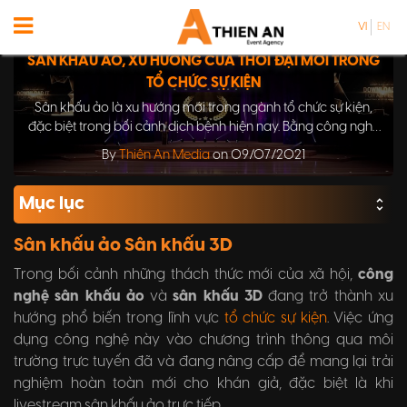
VI
EN
SÂN KHẤU ẢO, XU HƯỚNG CỦA THỜI ĐẠI MỚI TRONG
TỔ CHỨC SỰ KIỆN
Sân khấu ảo là xu hướng mới trong ngành tổ chức sự kiện,
đặc biệt trong bối cảnh dịch bệnh hiện nay. Bằng công nghệ
số, sân khấu ảo cho phép tổ chức sự kiện trực tuyến với nhiều
By
Thiên An Media
on 09/07/2021
ưu điểm vượt trội, giúp tiết kiệm chi phí và thu hút đông đảo
khán giả. Hãy cùng tìm hiểu về xu hướng này trong bài viết
Mục lục
dưới đây.
Sân khấu ảo Sân khấu 3D
Trong bối cảnh những thách thức mới của xã hội,
công
nghệ sân khấu ảo
và
sân khấu 3D
đang trở thành xu
hướng phổ biến trong lĩnh vực
tổ chức sự kiện
. Việc ứng
dụng công nghệ này vào chương trình thông qua môi
trường trực tuyến đã và đang nâng cấp để mang lại trải
nghiệm hoàn toàn mới cho khán giả, đặc biệt là khi
livestream sân khấu ảo trực tiếp.