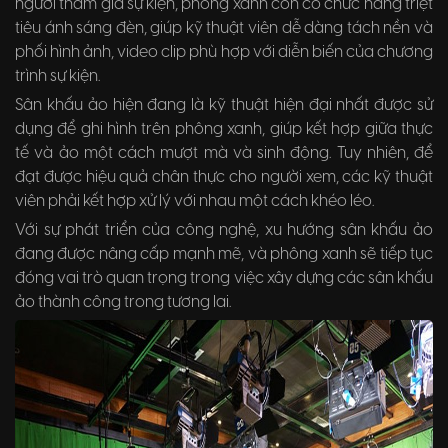
người tham gia sự kiện, phông xanh còn có chức năng triệt
tiêu ánh sáng đèn, giúp kỹ thuật viên dễ dàng tách nền và
phối hình ảnh, video clip phù hợp với diễn biến của chương
trình sự kiện.
Sân khấu ảo hiện đang là kỹ thuật hiện đại nhất được sử
dụng để ghi hình trên phông xanh, giúp kết hợp giữa thực
tế và ảo một cách mượt mà và sinh động. Tuy nhiên, để
đạt được hiệu quả chân thực cho người xem, các kỹ thuật
viên phải kết hợp xử lý với nhau một cách khéo léo.
Với sự phát triển của công nghệ, xu hướng sân khấu ảo
đang được nâng cấp mạnh mẽ, và phông xanh sẽ tiếp tục
đóng vai trò quan trọng trong việc xây dựng các sân khấu
ảo thành công trong tương lai.