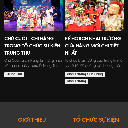
CHÚ CUỘI - CHỊ HẰNG
KẾ HOẠCH KHAI TRƯƠNG
TRONG TỔ CHỨC SỰ KIỆN
CỬA HÀNG MỚI CHI TIẾT
TRUNG THU
NHẤT
Chú Cuội và chị Hằng là những nhân
Tổ chức khai trương cửa hàng là một
vật quen thuộc trong lễ Trung Thu.
cơ hội tốt để quảng bá thương hiệu,
Trong ngày này, họ s...
thu hút khách hàng...
Trung Thu
Khai Trương Cửa Hàng
Khai Trương
GIỚI THIỆU
TỔ CHỨC SỰ KIỆN