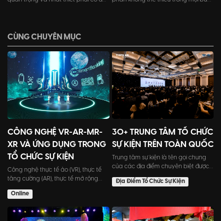
đảm bảo sự thành công cho sự kiện
lễ khai trương của cửa hàng, doanh
cũng như giảm thiểu lỗi sót trong
nghiệp.
quá trình tổ chức chương trình.
CÙNG CHUYÊN MỤC
CÔNG NGHỆ VR-AR-MR-
30+ TRUNG TÂM TỔ CHỨC
XR VÀ ỨNG DỤNG TRONG
SỰ KIỆN TRÊN TOÀN QUỐC
TỔ CHỨC SỰ KIỆN
Trung tâm sự kiện là tên gọi chung
của các địa điểm chuyên biệt được
Công nghệ thực tế ảo (VR), thực tế
sử dụng để tổ chức sự...
tăng cường (AR), thực tế mở rộng
Địa Điểm Tổ Chức Sự Kiện
(MR) và thực tế kết hợ...
Online