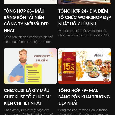
TỔNG HỢP 68+ MẪU
TỔNG HỢP 24+ ĐỊA ĐIỂM
BĂNG RÔN TẤT NIÊN
TỔ CHỨC WORKSHOP ĐẸP
CÔNG TY MỚI VÀ ĐẸP
NHẤT HỒ CHÍ MINH
NHẤT
24+ địa điểm tổ chức workshop tốt
nhất hiện nay tại Thành phố Hồ Chí
Băng rôn tất niên không chỉ để thể
Minh với đầy đủ quy mô từ nhỏ đến
hiện chủ đề của bữa tiệc, mà còn
lớn, từ không gian ngoài trời cho đến
làm tăng giá trị cho công ty, doanh
trong nhà.
nghiệp trong mắt các khách mời
tham dự.
CHECKLIST LÀ GÌ? MẪU
TỔNG HỢP 79+ MẪU
CHECKLIST TỔ CHỨC SỰ
BĂNG RÔN KHAI TRƯƠNG
KIỆN CHI TIẾT NHẤT
ĐẸP NHẤT
Checklist sự kiện là một việc làm
Băng rôn khai trương luôn là thành
quan trọng và nhất thiết phải có để
phần không thể thiếu trong mọi buổi