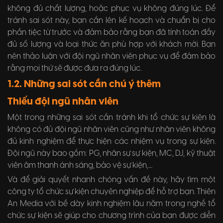
không đủ chất lượng, hoặc phục vụ không đúng lúc. Để
tránh sai sót này, bạn cần lên kế hoạch và chuẩn bị cho
phần tiệc từ trước và đảm bảo rằng bạn đã tính toán đầy
đủ số lượng và loại thức ăn phù hợp với khách mời. Bạn
nên thảo luận với đội ngũ nhân viên phục vụ để đảm bảo
rằng mọi thứ sẽ được đưa ra đúng lúc.
1.2. Những sai sót cần chú ý thêm
Thiếu đội ngũ nhân viên
Một trong những sai sót cần tránh khi tổ chức sự kiện là
không có đủ đội ngũ nhân viên cũng như nhân viên không
đủ kinh nghiệm để thực hiện các nhiệm vụ trong sự kiện.
Đội ngũ này bao gồm: PG, nhân sự sự kiện, MC, DJ, kỹ thuật
viên âm thanh ánh sáng, bảo vệ sự kiện,....
Và để giải quyết nhanh chóng vấn đề này, hãy tìm một
công ty tổ chức sự kiện chuyên nghiệp để hỗ trợ bạn. Thiên
An Media với bề dày kinh nghiệm lâu năm trong nghề tổ
chức sự kiện sẽ giúp cho chương trình của bạn được diễn