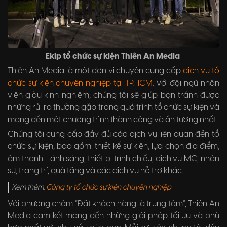
Ekip tổ chức sự kiện Thiên An Media
Thiên An Media là một đơn vị chuyên cung cấp
dịch vụ tổ
chức sự kiện chuyên nghiệp tại TP.HCM
. Với đội ngũ nhân
viên giàu kinh nghiệm, chúng tôi sẽ giúp bạn tránh được
những rủi ro thường gặp trong quá trình tổ chức sự kiện và
mang đến một chương trình thành công và ấn tượng nhất.
Chúng tôi cung cấp đầy đủ các dịch vụ liên quan đến tổ
chức sự kiện, bao gồm: thiết kế sự kiện, lựa chọn địa điểm,
âm thanh - ánh sáng, thiết bị trình chiếu, dịch vụ MC, nhân
sự, trang trí, quà tặng và các dịch vụ hỗ trợ khác.
Xem thêm:
Công ty tổ chức sự kiện chuyên nghiệp
Với phương châm “Đặt khách hàng là trung tâm”, Thiên An
Media cam kết mang đến những giải pháp tối ưu và phù