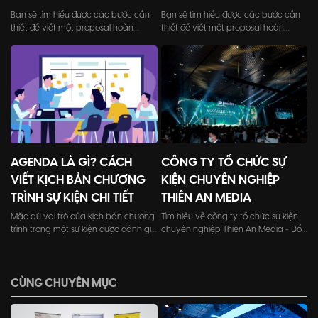
Bạn sẽ tìm hiểu được các bước cần
Bạn sẽ tìm hiểu được các bước cần
thiết để viết một proposal hoàn
thiết để viết một proposal hoàn
chỉnh, cách trình bày và những điểm
chỉnh, cách trình bày và những điểm
cần chú ý để tạo ấn tượng với khách
cần chú ý để tạo ấn tượng với khách
hàng.
hàng.
AGENDA LÀ GÌ? CÁCH
CÔNG TY TỔ CHỨC SỰ
VIẾT KỊCH BẢN CHƯƠNG
KIỆN CHUYÊN NGHIỆP
TRÌNH SỰ KIỆN CHI TIẾT
THIÊN AN MEDIA
Mặc dù vai trò của kịch bản chương
Tìm hiểu về công ty tổ chức sự kiện
trình trong một sự kiện được đánh giá
chuyên nghiệp Thiên An Media - Đối
là quan trọng. Tu...
tác tin cậy trong việc tạo nên những
sự kiện ấn tượng và đáng nhớ.
CÙNG CHUYÊN MỤC