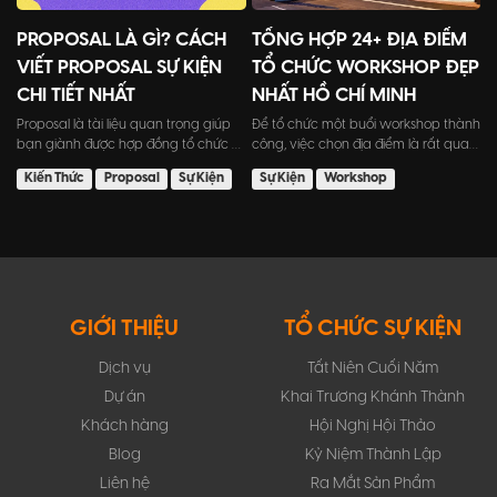
PROPOSAL LÀ GÌ? CÁCH
TỔNG HỢP 24+ ĐỊA ĐIỂM
VIẾT PROPOSAL SỰ KIỆN
TỔ CHỨC WORKSHOP ĐẸP
CHI TIẾT NHẤT
NHẤT HỒ CHÍ MINH
Proposal là tài liệu quan trọng giúp
Để tổ chức một buổi workshop thành
bạn giành được hợp đồng tổ chức sự
công, việc chọn địa điểm là rất quan
kiện. Bài viết này...
trọng. Tuy nhiên,...
Kiến Thức
Proposal
Sự Kiện
Sự Kiện
Workshop
GIỚI THIỆU
TỔ CHỨC SỰ KIỆN
Dịch vụ
Tất Niên Cuối Năm
Dự án
Khai Trương Khánh Thành
Khách hàng
Hội Nghị Hội Thảo
Blog
Kỷ Niệm Thành Lập
Liên hệ
Ra Mắt Sản Phẩm