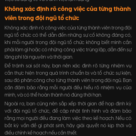
Không xác định rõ công việc của từng thành
viên trong đội ngũ tổ chức
Không xác định rõ công việc của từng thành viên trong đội
ngũ tổ chức có thể dẫn đến những sự cố không đáng có,
khi mỗi người trong đội ngũ tổ chức không biết mình cần
phải làm gì hoặc có những công việc trùng lặp, dẫn đến sự
lãng phí tài nguyên và thời gian.
Để tránh sai sót này, bạn nên xác định rõ từng nhiệm vụ
cần thực hiện trong quá trình chuẩn bị và tổ chức sự kiện,
sau đó phân công cho từng thành viên trong đội ngũ. Bạn
cần đảm bảo rằng mỗi người đều hiểu rõ nhiệm vụ của
mình, và có thể hoàn thành nó đúng thời hạn.
Ngoài ra, bạn cũng nên sắp xếp thời gian để họp định kỳ
với đội ngũ tổ chức, để cập nhật tình hình và đảm bảo
rằng mọi người đều đang làm việc theo kế hoạch. Nếu có
bất kỳ vấn đề gì phát sinh, hãy giải quyết nó kịp thời và
điều chỉnh kế hoạch nếu cần thiết.