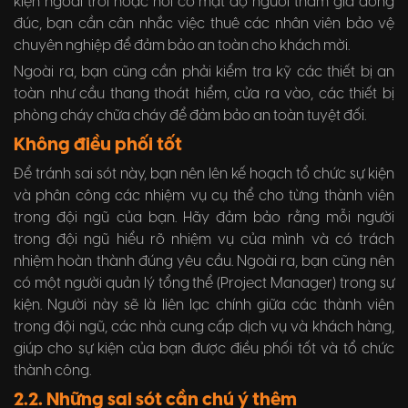
kiện ngoài trời hoặc nơi có mật độ người tham gia đông
đúc, bạn cần cân nhắc việc thuê các nhân viên bảo vệ
chuyên nghiệp để đảm bảo an toàn cho khách mời.
Ngoài ra, bạn cũng cần phải kiểm tra kỹ các thiết bị an
toàn như cầu thang thoát hiểm, cửa ra vào, các thiết bị
phòng cháy chữa cháy để đảm bảo an toàn tuyệt đối.
Không điều phối tốt
Để tránh sai sót này, bạn nên lên kế hoạch tổ chức sự kiện
và phân công các nhiệm vụ cụ thể cho từng thành viên
trong đội ngũ của bạn. Hãy đảm bảo rằng mỗi người
trong đội ngũ hiểu rõ nhiệm vụ của mình và có trách
nhiệm hoàn thành đúng yêu cầu. Ngoài ra, bạn cũng nên
có một người quản lý tổng thể (Project Manager) trong sự
kiện. Người này sẽ là liên lạc chính giữa các thành viên
trong đội ngũ, các nhà cung cấp dịch vụ và khách hàng,
giúp cho sự kiện của bạn được điều phối tốt và tổ chức
thành công.
2.2. Những sai sót cần chú ý thêm