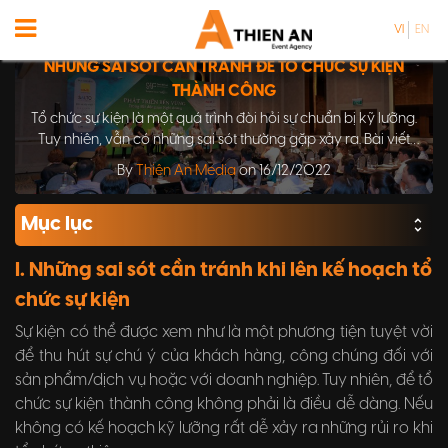
VI
EN
NHỮNG SAI SÓT CẦN TRÁNH ĐỂ TỔ CHỨC SỰ KIỆN
THÀNH CÔNG
Tổ chức sự kiện là một quá trình đòi hỏi sự chuẩn bị kỹ lưỡng.
Tuy nhiên, vẫn có những sai sót thường gặp xảy ra. Bài viết
này sẽ giới thiệu những sai lầm cần tránh giúp bạn tổ chức
By
Thiên An Media
on 16/12/2022
một sự kiện thành công.
Mục lục
I. Những sai sót cần tránh khi lên kế hoạch tổ
chức sự kiện
Sự kiện có thể được xem như là một phương tiện tuyệt vời
để thu hút sự chú ý của khách hàng, công chúng đối với
sản phẩm/dịch vụ hoặc với doanh nghiệp. Tuy nhiên, để tổ
chức sự kiện thành công không phải là điều dễ dàng. Nếu
không có kế hoạch kỹ lưỡng rất dễ xảy ra những rủi ro khi