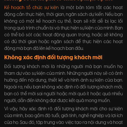
Kế hoạch tổ chức sự kiện
là một bản tóm tắt các hoạt
động cần thực hiện, thời gian, ngân sách dự kiến. Nếu bạn
không có một kế hoạch cụ thể, bạn sẽ rất dễ bị lạc lối
trong quá trình chuẩn bị và thực hiện sự kiện của mình. Bạn
có thể bỏ sót các hoạt động quan trọng, hoặc sẽ không
có đủ thời gian hoặc ngân sách để thực hiện các hoạt
động mà bạn đã lên kế hoạch ban đầu.
Không xác định đối tượng khách mời
Đối tượng khách mời là những người mà bạn muốn họ
tham dự vào sự kiện của mình. Những người này sẽ có ảnh
hưởng đến nội dung, thiết kế và hình ảnh sự kiện của bạn.
Ngoài ra, nếu bạn không xác định rõ đối tượng khách mời,
bạn có thể mời sai người hoặc mời quá ít hoặc quá nhiều
người, dẫn đến không đạt được kết quả mong muốn.
Vì vậy, hãy xác định rõ đối tượng khách mời cho sự kiện
của mình, bao gồm độ tuổi, giới tính, nghề nghiệp và lợi ích
của họ. Sau đó, tập trung vào việc tạo ra nội dung và hoạt