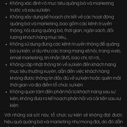
Không xác định rõ mục tiêu quảng bá và marketing
trước và sau sự kiện.
Không xây dựng kế hoạch chi tiết về các hoạt động
quảng bá và marketing, bao gồm các kênh truyền
thông, nội dung quảng bá, thời gian, ngân sách, đối
tượng khách hàng mục tiêu,...
Không sử dụng đúng các kênh truyền thông để quảng
bá sự kiện, ví dụ như các trang mạng xã hội, trang web,
email marketing, tin nhắn SMS, báo chí, tờ rơi,...
Không cập nhật thông tin về sự kiện đến khách hàng
mục tiêu thường xuyên, dẫn đến việc khách hàng
không được thông tin đầy đủ về sự kiện hoặc quên mất
thời gian và địa điểm tổ chức sự kiện.
Không quan tâm đến phản hồi từ khách hàng sau sự
kiện, không đưa ra kế hoạch phản hồi và cải tiến sau sự
kiện.
Với những sai sót này, tổ chức sự kiện sẽ không đạt được
hiệu quả quảng bá và marketing như mong đợi, do đó dẫn