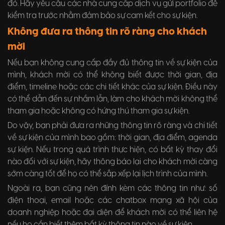
đó. Hãy yêu cầu các nhà cung cấp dịch vụ gửi portfolio để
kiểm tra trước nhằm đảm bảo sự cam kết cho sự kiện.
Không đưa ra thông tin rõ ràng cho khách
mời
Nếu bạn không cung cấp đầy đủ thông tin về sự kiện của
mình, khách mời có thể không biết được thời gian, địa
điểm, timeline hoặc các chi tiết khác của sự kiện. Điều này
có thể dẫn đến sự nhầm lẫn, làm cho khách mời không thể
tham gia hoặc không có hứng thú tham gia sự kiện.
Do vậy, bạn phải đưa ra những thông tin rõ ràng và chi tiết
về sự kiện của mình bao gồm: thời gian, địa điểm, agenda
sự kiện. Nếu trong quá trình thực hiện, có bất kỳ thay đổi
nào đối với sự kiện, hãy thông báo lại cho khách mời càng
sớm càng tốt để họ có thể sắp xếp lại lịch trình của mình.
Ngoài ra, bạn cũng nên đính kèm các thông tin như: số
điện thoại, email hoặc các chatbox mạng xã hội của
doanh nghiệp hoặc đại diện để khách mời có thể liên hệ
nếu họ cần biết thêm bất kỳ thông tin nào về sự kiện.