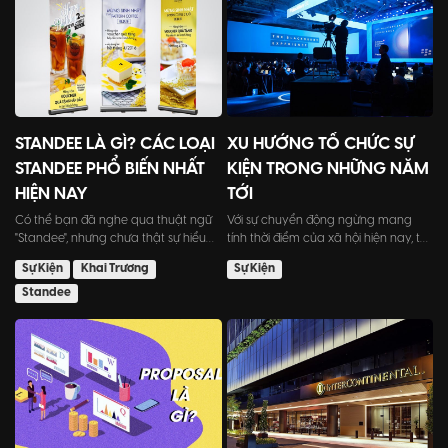
STANDEE LÀ GÌ? CÁC LOẠI
XU HƯỚNG TỔ CHỨC SỰ
STANDEE PHỔ BIẾN NHẤT
KIỆN TRONG NHỮNG NĂM
HIỆN NAY
TỚI
Có thể bạn đã nghe qua thuật ngữ
Với sự chuyển động ngừng mang
"Standee", nhưng chưa thật sự hiểu
tính thời điểm của xã hội hiện nay, tất
chúng là gì và lí do v...
cả công ty sự kiện c...
Sự Kiện
Khai Trương
Sự Kiện
Standee