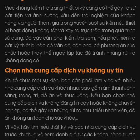
Việc không kiểm tra trang thiết bị kỹ càng có thể gây ra sự
bất tiện và ảnh hưởng xấu đến trải nghiệm của khách
hàng và người tham gia trong xuyên suốt sự kiện nếu thiết
bị hoạt động không tốt và xảy ra trục trặc trong quá trình
sử dụng. Do vậy cần phải kiểm tra sớm, nếu phát hiện ra
bất kỳ thiết bị nào có vấn đề, cần phải có phương án sửa
chữa hoặc thay thế ngay lập tức để tránh những rủi ro
không đáng có.
Chọn nhà cung cấp dịch vụ không uy tín
Khi tổ chức một sự kiện, bạn cần phải làm việc với nhiều
nhà cung cấp dịch vụ khác nhau, bao gồm âm thanh, ánh
sáng, trang trí, đồ ăn và thức uống. Nếu bạn chọn nhà
cung cấp dịch vụ không đáng tin cậy hoặc không chuyên
nghiệp, có thể gây ra những rủi ro như: thiếu nhân viên, đồ
ăn không an toàn cho sức khỏe,...
Vì vậy, hãy tìm hiểu thật kỹ về các nhà cung cấp dịch vụ
trước khi thuê và xem đánh giá từ các khách hàng trước