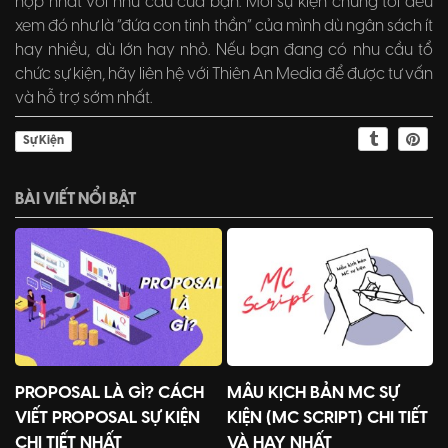
hợp nhất với nhu cầu của bạn. Mỗi sự kiện chúng tôi đều
xem đó như là “đứa con tinh thần” của mình dù ngân sách ít
hay nhiều, dù lớn hay nhỏ. Nếu bạn đang có nhu cầu tổ
chức sự kiện, hãy liên hệ với Thiên An Media để được tư vấn
và hỗ trợ sớm nhất.
Sự Kiện
BÀI VIẾT NỔI BẬT
PROPOSAL LÀ GÌ? CÁCH
MẪU KỊCH BẢN MC SỰ
VIẾT PROPOSAL SỰ KIỆN
KIỆN (MC SCRIPT) CHI TIẾT
CHI TIẾT NHẤT
VÀ HAY NHẤT