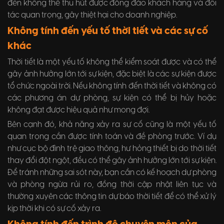
đến không thể thu hút được đông đảo khách hàng và đối
tác quan trọng, gây thiệt hại cho doanh nghiệp.
Không tính đến yếu tố thời tiết và các sự cố
khác
Thời tiết là một yếu tố không thể kiểm soát được và có thể
gây ảnh hưởng lớn tới sự kiện, đặc biệt là các sự kiện được
tổ chức ngoài trời. Nếu không tính đến thời tiết và không có
các phương án dự phòng, sự kiện có thể bị hủy hoặc
không đạt được hiệu quả như mong đợi.
Bên cạnh đó, khả năng xảy ra sự cố cũng là một yếu tố
quan trọng cần được tính toán và đề phòng trước. Ví dụ
như cục bộ đình trệ giao thông, hư hỏng thiết bị do thời tiết
thay đổi đột ngột, đều có thể gây ảnh hưởng lớn tới sự kiện.
Để tránh những sai sót này, bạn cần có kế hoạch dự phòng
và phòng ngừa rủi ro, đồng thời cập nhật liên tục và
thường xuyên các thông tin dự báo thời tiết để có thể xử lý
kịp thời khi có sự cố xảy ra.