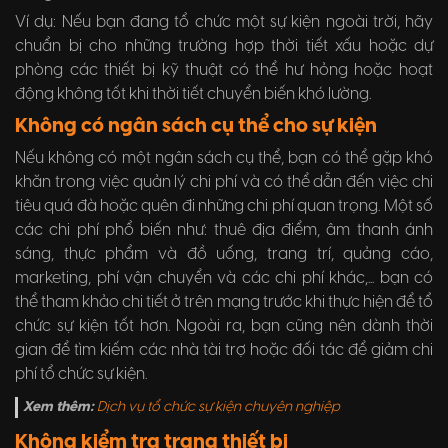
Ví dụ: Nếu bạn đang tổ chức một sự kiện ngoài trời, hãy
chuẩn bị cho những trường hợp thời tiết xấu hoặc dự
phòng các thiết bị kỹ thuật có thể hư hỏng hoặc hoạt
động không tốt khi thời tiết chuyển biến khó lường.
Không có ngân sách cụ thể cho sự kiện
Nếu không có một ngân sách cụ thể, bạn có thể gặp khó
khăn trong việc quản lý chi phí và có thể dẫn đến việc chi
tiêu quá đà hoặc quên đi những chi phí quan trọng. Một số
các chi phí phổ biến như: thuê địa điểm, âm thanh ánh
sáng, thực phẩm và đồ uống, trang trí, quảng cáo,
marketing, phí vận chuyển và các chi phí khác,... bạn có
thể tham khảo chi tiết ở trên mạng trước khi thực hiện để tổ
chức sự kiện tốt hơn. Ngoài ra, bạn cũng nên dành thời
gian để tìm kiếm các nhà tài trợ hoặc đối tác để giảm chi
phí tổ chức sự kiện.
Xem thêm:
Dịch vụ tổ chức sự kiện chuyên nghiệp
Không kiểm tra trang thiết bị