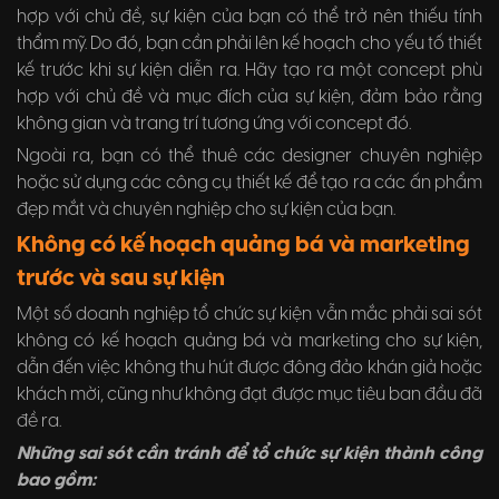
hợp với chủ đề, sự kiện của bạn có thể trở nên thiếu tính
thẩm mỹ. Do đó, bạn cần phải lên kế hoạch cho yếu tố thiết
kế trước khi sự kiện diễn ra. Hãy tạo ra một concept phù
hợp với chủ đề và mục đích của sự kiện, đảm bảo rằng
không gian và trang trí tương ứng với concept đó.
Ngoài ra, bạn có thể thuê các designer chuyên nghiệp
hoặc sử dụng các công cụ thiết kế để tạo ra các ấn phẩm
đẹp mắt và chuyên nghiệp cho sự kiện của bạn.
Không có kế hoạch quảng bá và marketing
trước và sau sự kiện
Một số doanh nghiệp tổ chức sự kiện vẫn mắc phải sai sót
không có kế hoạch quảng bá và marketing cho sự kiện,
dẫn đến việc không thu hút được đông đảo khán giả hoặc
khách mời, cũng như không đạt được mục tiêu ban đầu đã
đề ra.
Những sai sót cần tránh để tổ chức sự kiện thành công
bao gồm: