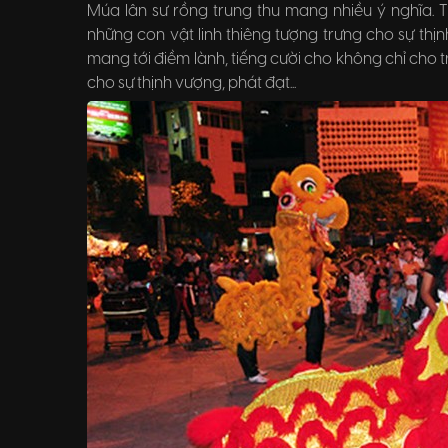
Múa lân sư rồng trung thu mang nhiều ý nghĩa. 
những con vật linh thiêng tượng trưng cho sự th
mang tới điềm lành, tiếng cười cho không chỉ cho 
cho sự thịnh vượng, phát đạt...