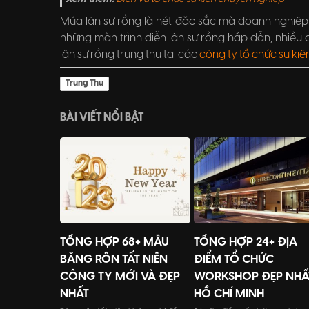
Múa lân sư rồng là nét đặc sắc mà doanh nghiệp 
những màn trình diễn lân sư rồng hấp dẫn, nhiều
lân sư rồng trung thu tại các
công ty tổ chức sự ki
Trung Thu
BÀI VIẾT NỔI BẬT
TỔNG HỢP 68+ MẪU
TỔNG HỢP 24+ ĐỊA
BĂNG RÔN TẤT NIÊN
ĐIỂM TỔ CHỨC
CÔNG TY MỚI VÀ ĐẸP
WORKSHOP ĐẸP NHẤ
NHẤT
HỒ CHÍ MINH