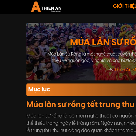
GIỚI THIỆ
MÚA LÂN SƯ RỒ
Múa Lân Sư Rồng là một nghệ thuật truyền thống
thiệu về nguồn gốc, ý nghĩa và các bước ch
By
Thiên An 
Mục lục
Múa lân sư rồng tết trung thu
Múa lân sư rồng là bộ môn nghệ thuật có nguồn 
thể thiếu trong ngày lễ trăng rằm. Ngày nay, nhi
lễ trung thu, thu hút đông đảo quan khách tham dự 