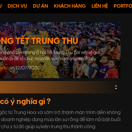
U
DỊCH VỤ
DỰ ÁN
KHÁCH HÀNG
LIÊN HỆ
PORTFO
NG TẾT TRUNG THU
 phổ biến trong lễ hội Tết Trung Thu. Bài viết sẽ giới
uẩn bị để tổ chức múa lân sư rồng trong dịp lễ này.
Media
on 22/07/2020
 có ý nghĩa gì ?
gốc từ Trung Hoa và sớm trở thành màn trình diễn không
ều doanh nghiệp dùng múa lân sư rồng để làm nổi bật buổi
chú ý từ đó giúp sự kiện trung thu thành công.