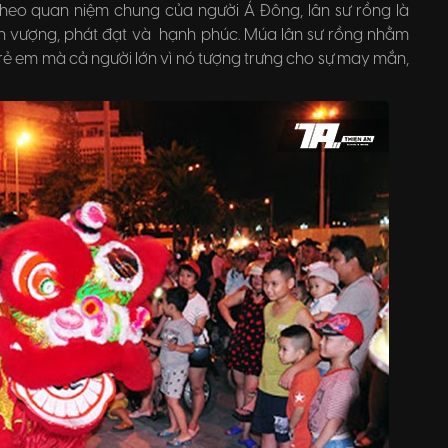
Theo quan niệm chung của người Á Đông, lân sư rồng là
ịnh vượng, phát đạt và hạnh phúc. Múa lân sư rồng nhằm
trẻ em mà cả người lớn vì nó tượng trưng cho sự may mắn,