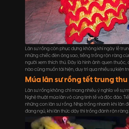
Lân sư rồng còn phục dựng không khí ngày lễ trung t
những chiếc đèn ông sao, tiếng trống rộn ràng cùn
người xem thích thú. Đây là hình ảnh quen thuộ
nào cũng muốn tái hiện, duy trì qua nhiều sự kiện tr
Múa lân sư rồng tết trung thu
Lân sư rồng không chỉ mang nhiều ý nghĩa về sự ma
Nghệ thuật múa lân vô cùng tinh tế và độc đáo. Tiến
những con lân sư rồng. Nhịp trống nhanh khi lân đ
đang ngủ, khi lân thức dậy thì trống đánh rộn ràng.