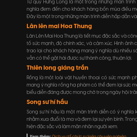
Tứ quý Hưng Long là một trong những màn trình d
nghĩa đem đến cho khách hàng bốn mùa điều may
Đây là một trong những màn trình diễn hấp dẫn và 
Lân lên mai Hoa Thung
Lân Lên Mai Hoa Thung là tiết mục đặc sắc và côn
tố sức mạnh, độ chính xác, và cảm xúc. Hình ảnh c
trao lại cho khách hàng mang ý nghĩa dù nhiều s
vẫn có thể gặt hái được sự thành công, thuận lợi.
Thiên long giáng trần
Rồng là một loài vật huyền thoại có sức mạnh ph
mang ý nghĩa rồng hạ phàm có thể đem lại sức m
biểu diễn đáng được mong chờ trong ngày hội tră
Song sư hí hầu
Song sư hí hầu là một màn trình diễn có ý nghĩa
nhằm xua đuổi tà ma và đem lại sự yên bình. Trong
hiện đặc sắc và làm mãn nhãn người xem.
Xem thêm:
Dịch vụ tổ chức sự kiện chuyên nghiệp