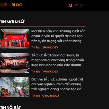
LIO
BLOG
VI
EN
TIN MỚI NHẤT
Một kịch bản khai trương xuất sắc
chính là yếu tố quyết định để tạo
nên sự ấn tượng với khách hàng.
Tin Tức
• 21/08/2023
Tổ chức lễ tri ân khách hàng là
một phần quan trọng trong chiến
lược kinh doanh của các doanh
nghiệp nhằm củng cố vị thế của
Tin Tức
• 19/08/2023
mình trên thị trường.
Dịch vụ tổ chức sự kiện ngoài trời
chuyên nghiệp, đem đến những
trải nghiệm đáng nhớ và tạo dấu
ấn riêng. Hãy khám phá cách tổ
Tin Tức
• 08/08/2023
chức sự kiện ngoài trời thú vị và
đầy mê hoặc tại bài viết này.
TIN NỔI BẬT