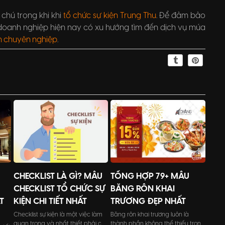
chú trọng khi khi
tổ chức sự kiện Trung Thu
. Để đảm bảo
 doanh nghiệp hiện nay có xu hướng tìm đến dịch vụ múa
ện chuyên nghiệp
.
CHECKLIST LÀ GÌ? MẪU
TỔNG HỢP 79+ MẪU
CHECKLIST TỔ CHỨC SỰ
BĂNG RÔN KHAI
T
KIỆN CHI TIẾT NHẤT
TRƯƠNG ĐẸP NHẤT
Checklist sự kiện là một việc làm
Băng rôn khai trương luôn là
quan trọng và nhất thiết phải có
thành phần không thể thiếu trong