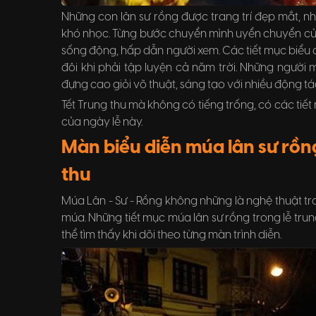
Những con lân sư rồng được trang trí đẹp mắt, n
khó nhọc. Từng bước chuyển mình uyển chuyển của 
sống động, hấp dẫn người xem. Các tiết mục biểu di
đôi khi phải tập luyện cả năm trời. Những người 
đựng cao giỏi võ thuật, sáng tạo với nhiều động tá
Tết Trung thu mà không có tiếng trống, có các tiết m
của ngày lễ này.
Màn biểu diễn múa lân sư rồng được biểu diễn trong lễ trung
thu
Múa Lân - Sư - Rồng không những là nghệ thuật tro
múa. Những tiết mục múa lân sư rồng trong lễ tr
thể tìm thấy khi dõi theo từng màn trình diễn.