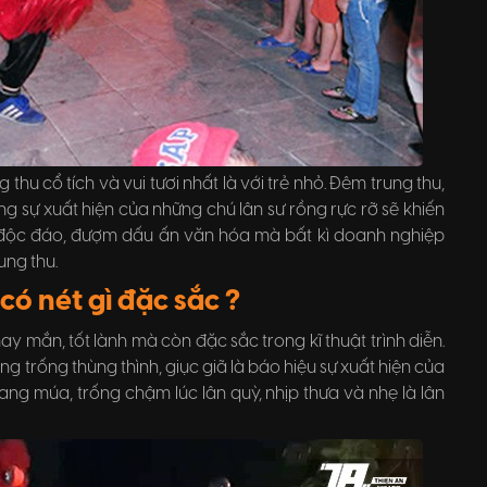
hu cổ tích và vui tươi nhất là với trẻ nhỏ. Đêm trung thu,
g sự xuất hiện của những chú lân sư rồng rực rỡ sẽ khiến
c, độc đáo, đượm dấu ấn văn hóa mà bất kì doanh nghiệp
ung thu.
 có nét gì đặc sắc ?
y mắn, tốt lành mà còn đặc sắc trong kĩ thuật trình diễn.
g trống thùng thình, giục giã là báo hiệu sự xuất hiện của
ang múa, trống chậm lúc lân quỳ, nhịp thưa và nhẹ là lân