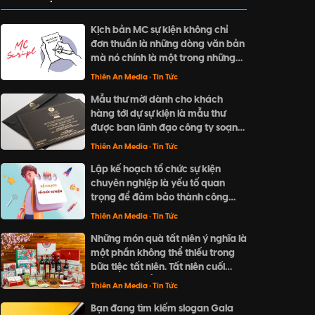
Kịch bản MC sự kiện không chỉ
đơn thuần là những dòng văn bản
mà nó chính là một trong những
yếu tố làm nên sự thành công cho
Thiên An Media
• Tin Tức
doanh nghiệp của bạn.
Mẫu thư mời dành cho khách
hàng tới dự sự kiện là mẫu thư
được ban lãnh đạo công ty soạn
thảo, gửi tới khách hàng nhằm
Thiên An Media
• Tin Tức
thông báo nội dung sự kiện và
Lập kế hoạch tổ chức sự kiện
đưa ra lời mời tham dự sự kiện.
chuyên nghiệp là yếu tố quan
trọng để đảm bảo thành công
cho một sự kiện. Từ việc xác định
Thiên An Media
• Tin Tức
mục tiêu, đối tượng tham gia,
Những món quà tất niên ý nghĩa là
ngân sách, đến lựa chọn địa điểm
một phần không thể thiếu trong
và thiết kế trang trí, tất cả đều
bữa tiệc tất niên. Tất niên cuối
cần được tính toán và chuẩn bị kỹ
năm là dịp để đoàn viên sum vầy
càng.
Thiên An Media
• Tin Tức
và gửi đi những lời chúc tốt đẹp.
Bạn đang tìm kiếm slogan Gala
Hãy cùng khám phá những gợi ý