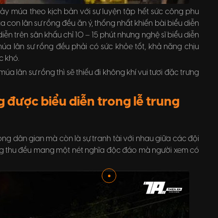
hảy múa theo kịch bản với sự luyện tập hết sức công phu
con lân sư rồng đều ăn ý, thống nhất khiến bài biểu diễn
ễn trên sân khấu chỉ 10 – 15 phút nhưng nghệ sĩ biểu diễn
múa lân sư rồng đều phải có sức khỏe tốt, khả năng chịu
c khó.
úa lân sư rồng thì sẽ thiếu đi không khí vui tươi đặc trưng
ng dân gian mà còn là sự tranh tài với nhau giữa các đội
ung thu đều mang một nét nghĩa độc đáo mà người xem có