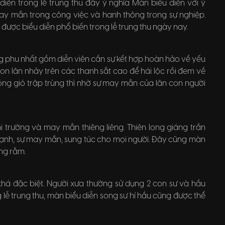
iễn trong lễ trung thu đầy ý nghĩa Màn biểu diễn với ý
 mắn trong công việc và hanh thông trong sự nghiệp.
được biểu diễn phổ biến trong lễ trung thu ngày nay.
g phu nhất gồm diễn viên cần sự kết hợp hoàn hảo về yếu
on lân nhảy trên các thanh sắt cao để hái lộc rồi đem về
óng gió trập trùng thì nhờ sự may mắn của lân con người
i trường và may mắn thiêng liêng. Thiên long giáng trần
ạnh, sự may mắn, sung túc cho mọi người. Đây cũng màn
ng rằm.
 khá đặc biệt. Người xưa thường sử dụng 2 con sư và hầu
 lễ trung thu, màn biểu diễn song sư hí hầu cũng được thể