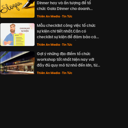
Dinner hay và ấn tượng để tổ
về món quà đặc biệt và ý nghĩa
chức Gala Dinner cho doanh
cho người thân và đối tác trong
nghiệp? Khám phá ngay "Top 20
dịp cuối năm này.
Thiên An Media
• Tin Tức
slogan Gala Dinner hay và ấn
Mẫu checklist công việc tổ chức
tượng nhất" của Thiên An Media
sự kiện chi tiết nhất.Cần có
với những ý tưởng sáng tạo, ngắn
checklist sự kiện để đảm bảo các
gọn và dễ nhớ.
đầu mục đã được kiểm tra cũng
Thiên An Media
• Tin Tức
như không bỏ sót bất kì công việc
Gợi ý những địa điểm tổ chức
nào.
workshop tốt nhất hiện nay với
đầy đủ quy mô từ nhỏ đến lớn, từ
không gian ngoài trời cho đến
Thiên An Media
• Tin Tức
trong nhà.