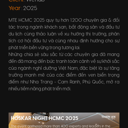
:
Year
2025
:
MTE HCMC 2025 quy tụ hơn 1.200 chuyên gia & đối
tác trong ngành khách sạn, bất động sản và đầu tư
du lịch cùng thảo luận về xu hướng thị trường, phân
tích cơ hội đầu tư và cùng nhau định hướng cho sự
phát triển bền vững trong tương lai.
Những chia sẻ sâu sắc từ các chuyên gia đã mang
đến đã mang đến bức tranh toàn cảnh về sự khởi sắc
của ngành nghỉ dưỡng Việt Nam, đặc biệt là sự tăng
trưởng mạnh mẽ của các điểm đến ven biển trọng
điểm như Nha Trang - Cam Ranh, Phú Quốc, mở ra
nhiều tiềm năng phát triển mới.
HOSKAR NIGHT HCMC 2025
The event gathered more than 400 experts and leaders in the