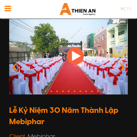
VI
EN
Lễ Kỷ Niệm 30 Năm Thành Lập
Mebiphar
Client
Mebiphar