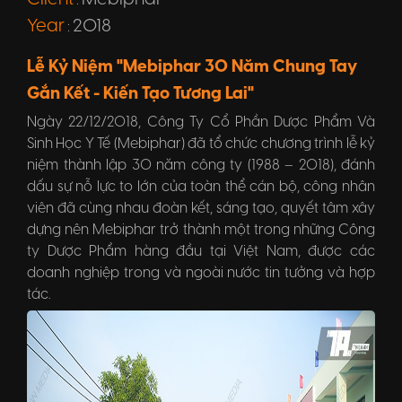
:
Year
2018
:
Lễ Kỷ Niệm "Mebiphar 30 Năm Chung Tay
Gắn Kết - Kiến Tạo Tương Lai"
Ngày 22/12/2018, Công Ty Cổ Phần Dược Phẩm Và
Sinh Học Y Tế (Mebiphar) đã tổ chức chương trình lễ kỷ
niệm thành lập 30 năm công ty (1988 – 2018), đánh
dấu sự nỗ lực to lớn của toàn thể cán bộ, công nhân
viên đã cùng nhau đoàn kết, sáng tạo, quyết tâm xây
dựng nên Mebiphar trở thành một trong những Công
ty Dược Phẩm hàng đầu tại Việt Nam, được các
doanh nghiệp trong và ngoài nước tin tưởng và hợp
tác.