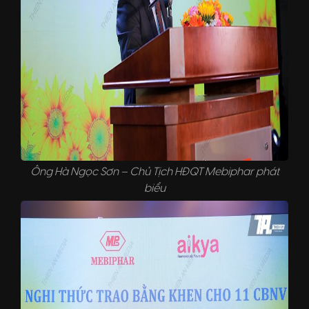
Ông Hà Ngọc Sơn – Chủ Tịch HĐQT Mebiphar phát
biểu