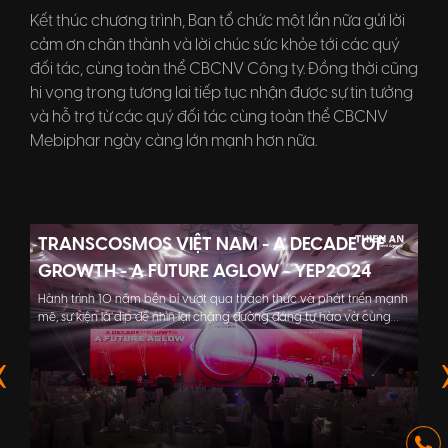
Kết thúc chương trình, Ban tổ chức một lần nữa gửi lời
cảm ơn chân thành và lời chúc sức khỏe tới các quý
đối tác, cùng toàn thể CBCNV Công ty. Đồng thời cũng
hi vọng trong tương lai tiếp tục nhận được sự tin tưởng
và hỗ trợ từ các quý đối tác cùng toàn thể CBCNV
Mebiphar ngày càng lớn mạnh hơn nữa.
TRANSCOSMOS VIỆT NAM - A DECADE OF
GROWTH - A FUTURE AGLOW - YEP2024
Hành trình 10 năm bền bỉ vượt qua thách thức và phát triển mạnh
mẽ, sự kiện là dịp để nhìn lại chặng đường đáng tự hào và cùng
hướng về một tương lai rực rỡ, tràn đầy hy vọng. Đây không chỉ là
một cột mốc quan trọng, mà còn là lời nhắc nhở sâu sắc về những
giá trị bền vững mà côn...