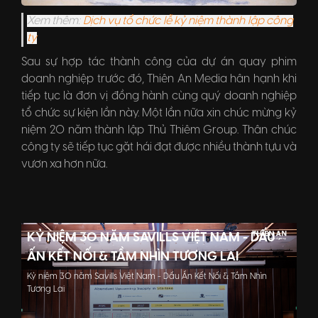
Xem thêm:
Dịch vụ tổ chức lễ kỷ niệm thành lập công
ty
Sau sự hợp tác thành công của dự án quay phim
doanh nghiệp trước đó, Thiên An Media hân hạnh
khi
tiếp tục là đơn vị đồng hành cùng quý doanh nghiệp
tổ chức sự kiện lần này. Một lần nữa xin chúc mừng kỷ
niệm 20 năm thành lập Thủ Thiêm Group. Thân chúc
công ty sẽ tiếp tục gặt hái đạt được nhiều thành tựu và
vươn xa hơn nữa.
KỶ NIỆM 30 NĂM SAVILLS VIỆT NAM - DẤU
ẤN KẾT NỐI & TẦM NHÌN TƯƠNG LAI
Kỷ niệm 30 năm Savills Việt Nam - Dấu Ấn Kết Nối & Tầm Nhìn
Tương Lai