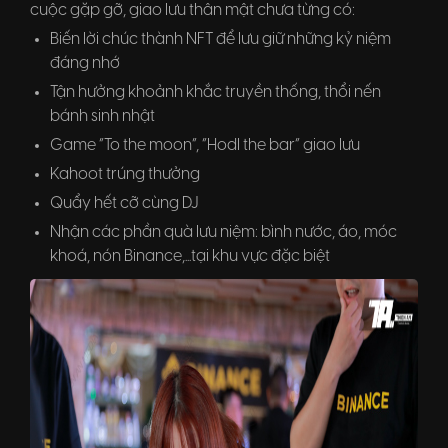
cuộc gặp gỡ, giao lưu thân mật chưa từng có:
Biến lời chúc thành NFT để lưu giữ những kỷ niệm
đáng nhớ
Tận hưởng khoảnh khắc truyền thống, thổi nến
bánh sinh nhật
Game “To the moon”, “Hodl the bar” giao lưu
Kahoot trúng thưởng
Quẩy hết cỡ cùng DJ
Nhận các phần quà lưu niệm: bình nước, áo, móc
khoá, nón Binance,...tại khu vực đặc biệt