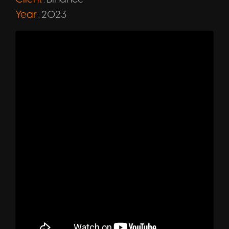
:
Year
2023
: