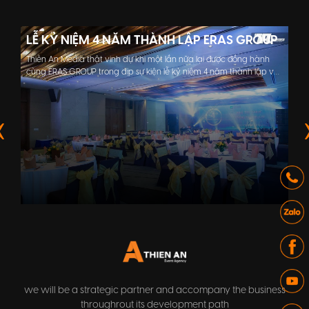
LỄ KỶ NIỆM 4 NĂM THÀNH LẬP ERAS GROUP
Thiên An Media thật vinh dự khi một lần nữa lại được đồng hành
cùng ERAS GROUP trong dịp sự kiện lễ kỷ niệm 4 năm thành lập vô
cùng ý nghĩa
we will be a strategic partner and accompany the business
throughrout its development path