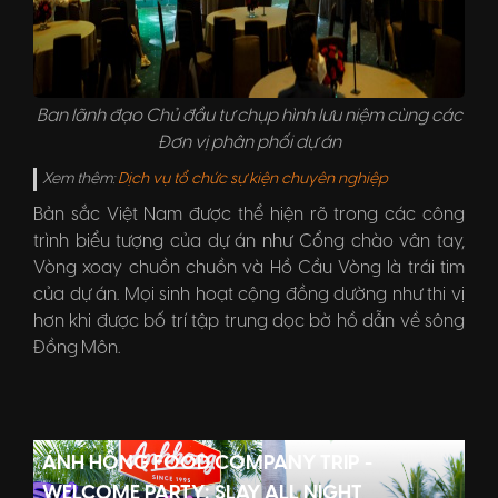
Ban lãnh đạo Chủ đầu tư chụp hình lưu niệm cùng các
Đơn vị phân phối dự án
Xem thêm:
Dịch vụ tổ chức sự kiện chuyên nghiệp
Bản sắc Việt Nam được thể hiện rõ trong các công
trình biểu tượng của dự án như Cổng chào vân tay,
Vòng xoay chuồn chuồn và Hồ Cầu Vòng là trái tim
của dự án. Mọi sinh hoạt cộng đồng dường như thi vị
hơn khi được bố trí tập trung dọc bờ hồ dẫn về sông
Đồng Môn.
ÁNH HỒNG FOOD COMPANY TRIP -
WELCOME PARTY: SLAY ALL NIGHT