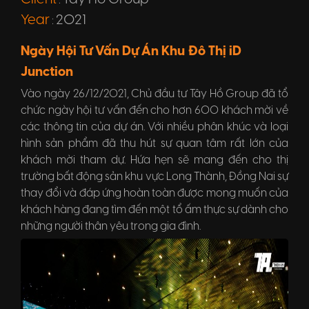
:
Year
2021
:
Ngày Hội Tư Vấn Dự Án Khu Đô Thị iD
Junction
Vào ngày 26/12/2021, Chủ đầu tư Tây Hồ Group đã tổ
chức ngày hội tư vấn đến cho hơn 600 khách mời về
các thông tin của dự án. Với nhiều phân khúc và loại
hình sản phẩm đã thu hút sự quan tâm rất lớn của
khách mời tham dự. Hứa hẹn sẽ mang đến cho thị
trường bất động sản khu vực Long Thành, Đồng Nai sự
thay đổi và đáp ứng hoàn toàn được mong muốn của
khách hàng đang tìm đến một tổ ấm thực sự dành cho
những người thân yêu trong gia đình.