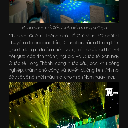
Band nhạc cổ điển trình diễn trong sự kiện
Chỉ cách Quận 1 Thành phố Hồ Chí Minh 30 phút di
chuyển ô tô qua cao tốc, iD Junction nằm ở trung tâm
giao thương mới của miền Nam, mở ra các cơ hội kết
nối giữa các tỉnh thành, nội địa và Quốc tế. Sân bay
Quốc tế Long Thành, cảng nước sâu, các khu công
nghiệp, thành phố cảng và tuyến đường liên tỉnh nơi
đây sẽ vẽ nên nét màu mới cho miền Nam ngày mai.