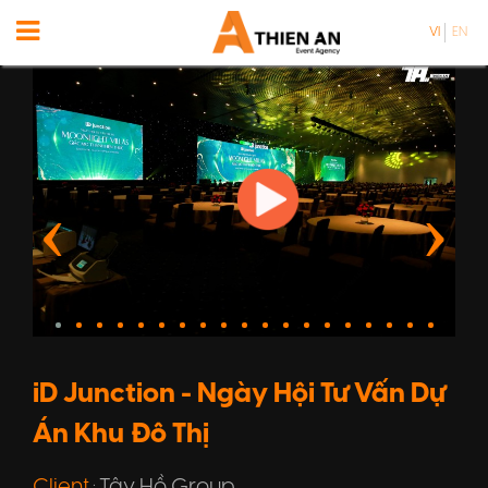
VI
EN
iD Junction - Ngày Hội Tư Vấn Dự
Án Khu Đô Thị
Client
Tây Hồ Group