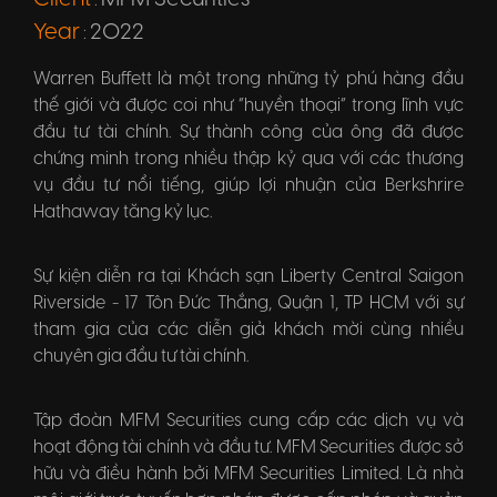
:
Year
2022
:
Warren Buffett là một trong những tỷ phú hàng đầu
thế giới và được coi như “huyền thoại” trong lĩnh vực
đầu tư tài chính. Sự thành công của ông đã được
chứng minh trong nhiều thập kỷ qua với các thương
vụ đầu tư nổi tiếng, giúp lợi nhuận của Berkshrire
Hathaway tăng kỷ lục.
Sự kiện diễn ra tại Khách sạn Liberty Central Saigon
Riverside - 17 Tôn Đức Thắng, Quận 1, TP HCM với sự
tham gia của các diễn giả khách mời cùng nhiều
chuyên gia đầu tư tài chính.
Tập đoàn MFM Securities cung cấp các dịch vụ và
hoạt động tài chính và đầu tư. MFM Securities được sở
hữu và điều hành bởi MFM Securities Limited. Là nhà