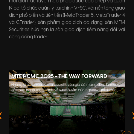
môi giới trực tuyến hợp pháp được cấp phép và quản
lý bởi tổ chức quản lý tài chính VFSC, với nền tảng giao
dịch phổ biến và tiên tiến (MetaTrader 5, MetaTrader 4
và CTrader), sản phẩm giao dịch đa dạng, sàn MFM
Securities hứa hẹn là sàn giao dịch tiềm năng đối với
cộng đồng trader.
MTE HCMC 2025 - THE WAY FORWARD
Những chia sẻ sâu sắc từ các chuyên gia đã mang đến đã mang
đến bức tranh toàn cảnh về sự khởi sắc của ngành nghỉ dưỡng
Việt Nam, đặc biệt là sự tăng trưởng mạnh mẽ của các điểm đến
ven biển trọng điểm như Nha Trang - Cam Ranh, Phú Quốc, mở ra
nhiều tiềm năng phát triển mới.