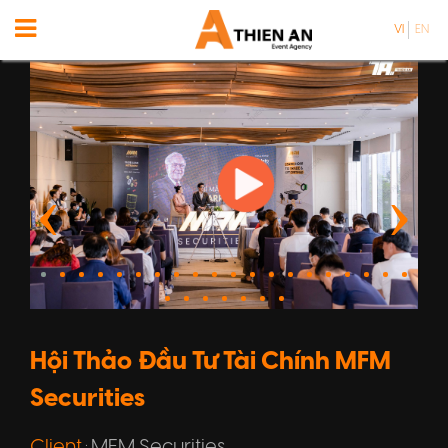
VI
EN
Hội Thảo Đầu Tư Tài Chính MFM
Securities
Client
MFM Securities