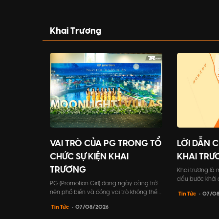
nối đồng nghiệp và đối tác khách hàng.
lớn. Đó là cách
Bài viết này sẽ giúp bạn tìm hiểu mọi điều
đẳng cấp cũng 
cần biết về cách tổ chức tất niên công
tâm vào sự kiệ
ty, từ lợi ích đến những bước tổ chức chi
công ty mình.
Khai Trương
tiết.
VAI TRÒ CỦA PG TRONG TỔ
LỜI DẪN 
CHỨC SỰ KIỆN KHAI
KHAI TRƯ
TRƯƠNG
Khai trương là 
dấu bước khởi
PG (Promotion Girl) đang ngày càng trở
nghiệp. Vì vậy,
nên phổ biến và đóng vai trò không thể
Tin Tức
• 07/0
kiện cần được 
thiếu trong tổ chức sự kiện khai trương.
biệt là lời dẫn 
Tin Tức
• 07/08/2026
PG không chỉ giúp chương trình trở nên
Đây chính là đ
hấp dẫn và sôi động hơn, mà còn đóng