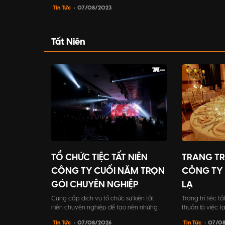
của một doanh nghiệp. Việc tặng quà
dấu bước khởi 
Tin Tức
• 07/08/2023
trong dịp này không chỉ thể hiện tấm
ty đi vào hoạt 
lòng, sự quan tâm của bạn đến với họ
tinh thần cho t
mà đó còn là sự chuyên nghiệp và tinh
công ty.
tế. Do đó, bạn cần lựa chọn quà một
Tất Niên
cách kỹ lưỡng, phù...
TỔ CHỨC TIỆC TẤT NIÊN
TRANG TRÍ
CÔNG TY CUỐI NĂM TRỌN
CÔNG TY 
GÓI CHUYÊN NGHIỆP
LẠ
Cung cấp dịch vụ tổ chức sự kiện tất
Trang trí tiệc t
niên chuyên nghiệp để tạo nên những
thuần là việc 
khoảnh khắc đáng nhớ cho buổi tiệc kết
mắt, mà còn ma
Tin Tức
• 07/08/2026
Tin Tức
• 07/0