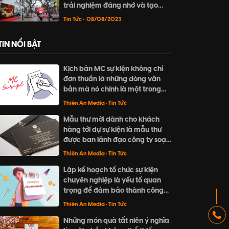
trải nghiệm đáng nhớ và tạo
dấu ấn riêng. Hãy khám phá
Tin Tức
• 08/08/2023
cách tổ chức sự kiện ngoài trời
thú vị và đầy mê hoặc tại bài
TIN NỔI BẬT
viết này.
Kịch bản MC sự kiện không chỉ
đơn thuần là những dòng văn
bản mà nó chính là một trong
những yếu tố làm nên sự thành
Thiên An Media
• Tin Tức
công cho doanh nghiệp của
Mẫu thư mời dành cho khách
bạn.
hàng tới dự sự kiện là mẫu thư
được ban lãnh đạo công ty soạn
thảo, gửi tới khách hàng nhằm
Thiên An Media
• Tin Tức
thông báo nội dung sự kiện và
Lập kế hoạch tổ chức sự kiện
đưa ra lời mời tham dự sự kiện.
chuyên nghiệp là yếu tố quan
trọng để đảm bảo thành công
cho một sự kiện. Từ việc xác định
Thiên An Media
• Tin Tức
mục tiêu, đối tượng tham gia,
Những món quà tất niên ý nghĩa
ngân sách, đến lựa chọn địa