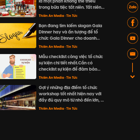
là một phần không thể thiếu
điểm và thiết kế trang trí, tất cả
trong bữa tiệc tất niên. Tất niên
đều cần được tính toán và
cuối năm là dịp để đoàn viên
chuẩn bị kỹ càng.
Thiên An Media
• Tin Tức
sum vầy và gửi đi những lời chúc
Bạn đang tìm kiếm slogan Gala
tốt đẹp. Hãy cùng khám phá
Dinner hay và ấn tượng để tổ
những gợi ý về món quà đặc biệt
chức Gala Dinner cho doanh
và ý nghĩa cho người thân và đối
nghiệp? Khám phá ngay "Top
tác trong dịp cuối năm này.
Thiên An Media
• Tin Tức
20 slogan Gala Dinner hay và
Mẫu checklist công việc tổ chức
ấn tượng nhất" của Thiên An
sự kiện chi tiết nhất.Cần có
Media với những ý tưởng sáng
checklist sự kiện để đảm bảo
tạo, ngắn gọn và dễ nhớ.
các đầu mục đã được kiểm tra
Thiên An Media
• Tin Tức
cũng như không bỏ sót bất kì
Gợi ý những địa điểm tổ chức
công việc nào.
workshop tốt nhất hiện nay với
đầy đủ quy mô từ nhỏ đến lớn, từ
không gian ngoài trời cho đến
Thiên An Media
• Tin Tức
trong nhà.