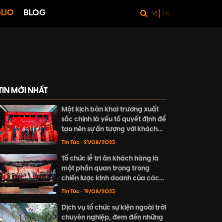
LIO
BLOG
VI
EN
TIN MỚI NHẤT
Một kịch bản khai trương xuất
sắc chính là yếu tố quyết định để
tạo nên sự ấn tượng với khách
hàng.
Tin Tức
• 21/08/2023
Tổ chức lễ tri ân khách hàng là
một phần quan trọng trong
chiến lược kinh doanh của các
doanh nghiệp nhằm củng cố vị
Tin Tức
• 19/08/2023
thế của mình trên thị trường.
Dịch vụ tổ chức sự kiện ngoài trời
chuyên nghiệp, đem đến những