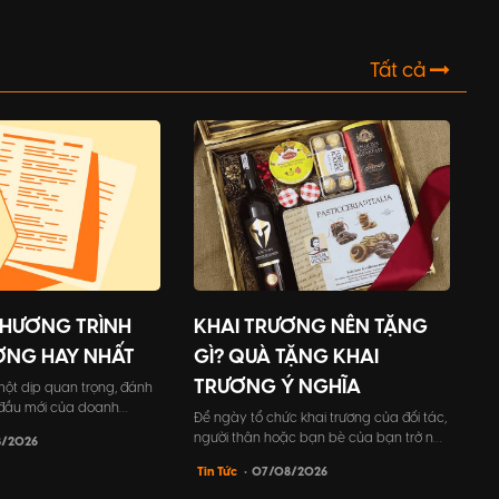
 để công ty khẳng định
chơi, cho đến trang phục người tham
như thể hiện sự quan
dự,...một ý tưởng tốt sẽ tạo nên một trải
n gặp gỡ cuối năm của
nghiệm đáng nhớ cho khách mời.
Tất cả
CHƯƠNG TRÌNH
KHAI TRƯƠNG NÊN TẶNG
ƠNG HAY NHẤT
GÌ? QUÀ TẶNG KHAI
TRƯƠNG Ý NGHĨA
một dịp quan trọng, đánh
 đầu mới của doanh
Để ngày tổ chức khai trương của đối tác,
 tất cả các yếu tố trong sự
người thân hoặc bạn bè của bạn trở nên
8/2026
chuẩn bị kỹ lưỡng, đặc
đáng nhớ với một món quà tặng đặc
chương trình khai trương.
Tin Tức
• 07/08/2026
biệt. Hãy tham khảo bài viết này của
iểm nhấn để góp phần tạo
Thiên An Media để tìm ra những gợi ý