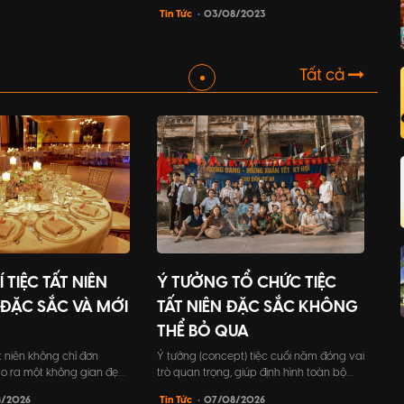
event agency hàng đầu trong lĩnh vực tổ
đầu chính thức của công
Tin Tức
• 03/08/2023
chức sự kiện tại Việt Nam. Với đội ngũ
động, cũng như khích lệ
chuyên viên tận tâm, chúng tôi cam kết
oàn thể nhân viên trong
mang đến cho khách hàng những trải
nghiệm sự kiện độc đáo và chất lượng
Tất cả
cao.
 TIỆC TẤT NIÊN
Ý TƯỞNG TỔ CHỨC TIỆC
ĐẶC SẮC VÀ MỚI
TẤT NIÊN ĐẶC SẮC KHÔNG
THỂ BỎ QUA
ất niên không chỉ đơn
Ý tưởng (concept) tiệc cuối năm đóng vai
tạo ra một không gian đẹp
trò quan trọng, giúp định hình toàn bộ
ng trong mình ý nghĩa to
khía cạnh trong sự kiện, từ chủ đề, trò
8/2026
Tin Tức
• 07/08/2026