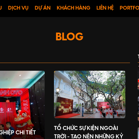
U
DỊCH VỤ
DỰ ÁN
KHÁCH HÀNG
LIÊN HỆ
PORTFO
BLOG
TỔ CHỨC SỰ KIỆN NGOÀI
IỆP CHI TIẾT
TRỜI - TẠO NÊN NHỮNG KỶ