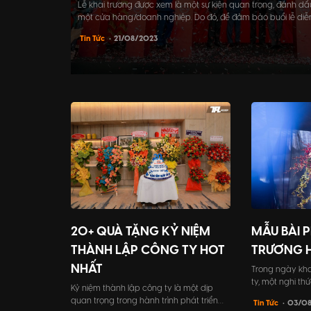
Lễ khai trương được xem là một sự kiện quan trọng, đánh d
một cửa hàng/doanh nghiệp. Do đó, để đảm bảo buổi lễ diễ
lại ấn tượng sâu sắc trong lòng mọi người, người tổ chức cần 
Tin Tức
• 21/08/2023
bản khai trương chi tiết và cụ thể.
20+ QUÀ TẶNG KỶ NIỆM
MẪU BÀI P
THÀNH LẬP CÔNG TY HOT
TRƯƠNG 
NHẤT
Trong ngày kh
ty, một nghi th
Kỷ niệm thành lập công ty là một dịp
đọc bài phát bi
quan trọng trong hành trình phát triển
Tin Tức
• 03/0
nghĩa vô cùng 