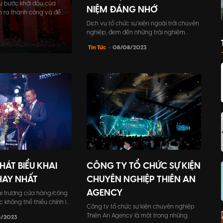
ấu bước khởi đầu của
NIỆM ĐÁNG NHỚ
n ra thành công và để
phải thiết kế một kịch
Dịch vụ tổ chức sự kiện ngoài trời chuyên
nghiệp, đem đến những trải nghiệm
đáng nhớ và tạo dấu ấn riêng. Hãy
Tin Tức
• 08/08/2023
khám phá cách tổ chức sự kiện ngoài trời
thú vị và đầy mê hoặc tại bài viết này.
HÁT BIỂU KHAI
CÔNG TY TỔ CHỨC SỰ KIỆN
HAY NHẤT
CHUYÊN NGHIỆP THIÊN AN
AGENCY
ai trương cửa hàng/công
ức không thể thiếu chính là
Công ty tổ chức sự kiện chuyên nghiệp
ểu khai trương. Nó có ý
Thiên An Agency là một trong những
8/2023
quan trọng, giúp đánh