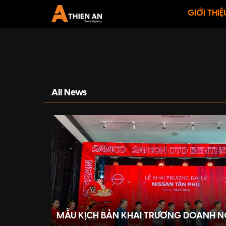
GIỚI THIỆ
All News
MẪU KỊCH BẢN KHAI TRƯƠNG DOANH NGH